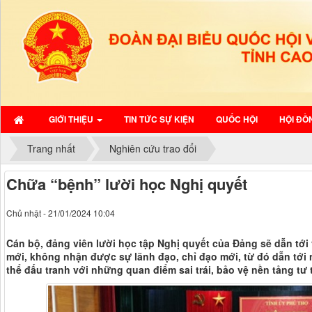
GIỚI THIỆU
TIN TỨC SỰ KIỆN
QUỐC HỘI
HỘI ĐỒ
Trang nhất
Nghiên cứu trao đổi
Chữa “bệnh” lười học Nghị quyết
Chủ nhật - 21/01/2024 10:04
Cán bộ, đảng viên lười học tập Nghị quyết của Đảng sẽ dẫn tới
mới, không nhận được sự lãnh đạo, chỉ đạo mới, từ đó dẫn tới 
thể đấu tranh với những quan điểm sai trái, bảo vệ nền tảng tư