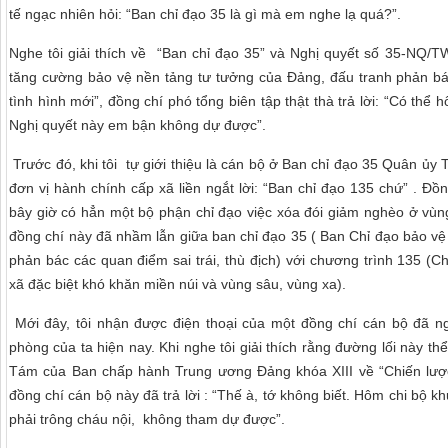
tế ngạc nhiên hỏi: “Ban chỉ đạo 35 là gì mà em nghe lạ quá?”.
Nghe tôi giải thích về “Ban chỉ đạo 35” và Nghị quyết số 35-NQ/T
tăng cường bảo vệ nền tảng tư tưởng của Đảng, đấu tranh phản bác 
tình hình mới”, đồng chí phó tổng biên tập thật thà trả lời: “Có th
Nghị quyết này em bận không dự được”.
Trước đó, khi tôi tự giới thiệu là cán bộ ở Ban chỉ đạo 35 Quân ủ
đơn vị hành chính cấp xã liền ngắt lời: “Ban chỉ đạo 135 chứ” . Đồ
bây giờ có hẳn một bộ phận chỉ đạo việc xóa đói giảm nghèo ở vùng
đồng chí này đã nhầm lẫn giữa ban chỉ đạo 35 ( Ban Chỉ đạo bảo vệ
phản bác các quan điểm sai trái, thù địch) với chương trình 135 (Ch
xã đặc biệt khó khăn miền núi và vùng sâu, vùng xa).
Mới đây, tôi nhận được điện thoại của một đồng chí cán bộ đã n
phòng của ta hiện nay. Khi nghe tôi giải thích rằng đường lối này thể
Tám của Ban chấp hành Trung ương Đảng khóa XIII về “Chiến lược
đồng chí cán bộ này đã trả lời : “Thế à, tớ không biết. Hôm chi bộ k
phải trông cháu nội, không tham dự được”.