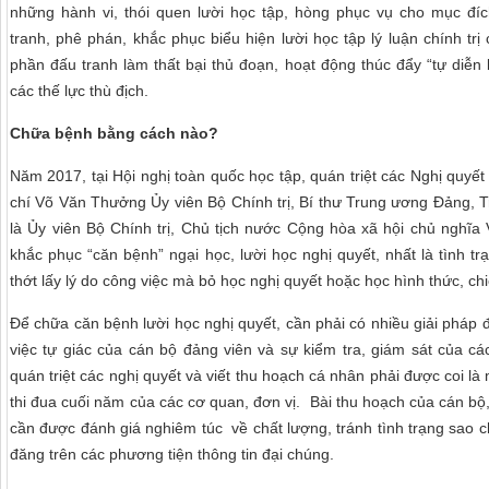
những hành vi, thói quen lười học tập, hòng phục vụ cho mục đíc
tranh, phê phán, khắc phục biểu hiện lười học tập lý luận chính trị
phần đấu tranh làm thất bại thủ đoạn, hoạt động thúc đẩy “tự diễn 
các thế lực thù địch.
Chữa bệnh bằng cách nào?
Năm 2017, tại Hội nghị toàn quốc học tập, quán triệt các Nghị quyết
chí Võ Văn Thưởng Ủy viên Bộ Chính trị, Bí thư Trung ương Đảng, 
là Ủy viên Bộ Chính trị, Chủ tịch nước Cộng hòa xã hội chủ nghĩa 
khắc phục “căn bệnh” ngại học, lười học nghị quyết, nhất là tình tr
thớt lấy lý do công việc mà bỏ học nghị quyết hoặc học hình thức, chiế
Để chữa căn bệnh lười học nghị quyết, cần phải có nhiều giải pháp đ
việc tự giác của cán bộ đảng viên và sự kiểm tra, giám sát của c
quán triệt các nghị quyết và viết thu hoạch cá nhân phải được coi là 
thi đua cuối năm của các cơ quan, đơn vị. Bài thu hoạch của cán bộ
cần được đánh giá nghiêm túc về chất lượng, tránh tình trạng sao 
đăng trên các phương tiện thông tin đại chúng.