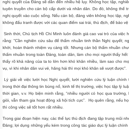
nghị quyết của Đảng sẽ dẫn đến nhiều hệ lụy. Không học tập, nghiê
tuyên truyền cho cán bộ cấp dưới và nhân dân. Do đó, không thể tr
nghị quyết vào cuộc sống. Nếu cán bộ, đảng viên không học tập, ng
không đấu tranh được với các quan điểm sai trái, thù địch, để bảo v
Sinh thời, Chủ tịch Hồ Chí Minh luôn đánh giá cao vai trò của việc
rằng: "Cần nghiên cứu sâu để thấm nhuần tinh thần Nghị quyết; n
khởi, hoàn thành nhiệm vụ càng tốt. Nhưng cán bộ thấm nhuần chưa
thấm nhuần trong toàn Đảng, toàn dân, làm cho mọi người thấy hết 
thấy rõ khả năng của ta to lớn hơn khó khăn nhiều, làm sao cho mọ
vụ, vì khi nhân dân vui vẻ, hăng hái thì mọi khó khăn sẽ vượt được".
Lý giải về việc lười học Nghị quyết, lười nghiên cứu lý luận chính 
trong thời đại thông tin bùng nổ, kinh tế thị trường, việc học tập lý lu
thời gian, v.v. Họ biện minh rằng, “nhiều người có học qua trường,
giỏi, vẫn tham gia hoạt động xã hội tích cực”. Họ quên rằng, nếu họ
thì công việc sẽ tốt hơn rất nhiều.
Trong giai đoạn hiện nay, các thế lực thù địch đang tập trung mũi 
Đảng; lợi dụng những yếu kém trong công tác giáo dục lý luận chính tr