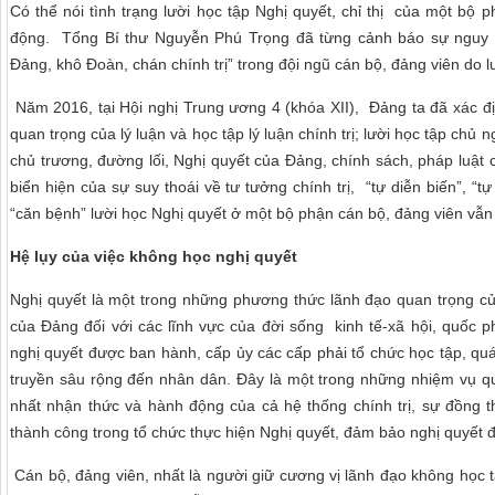
Có thể nói tình trạng lười học tập Nghị quyết, chỉ thị của một bộ
động. Tổng Bí thư Nguyễn Phú Trọng đã từng cảnh báo sự nguy 
Đảng, khô Đoàn, chán chính trị” trong đội ngũ cán bộ, đảng viên do 
Năm 2016, tại Hội nghị Trung ương 4 (khóa XII), Đảng ta đã xác đị
quan trọng của lý luận và học tập lý luận chính trị; lười học tập chủ
chủ trương, đường lối, Nghị quyết của Đảng, chính sách, pháp luật
biển hiện của sự suy thoái về tư tưởng chính trị, “tự diễn biến”, “t
“căn bệnh” lười học Nghị quyết ở một bộ phận cán bộ, đảng viên vẫ
Hệ lụy của việc không học nghị quyết
Nghị quyết là một trong những phương thức lãnh đạo quan trọng của
của Đảng đối với các lĩnh vực của đời sống kinh tế-xã hội, quốc p
nghị quyết được ban hành, cấp ủy các cấp phải tổ chức học tập, quán
truyền sâu rộng đến nhân dân. Đây là một trong những nhiệm vụ qu
nhất nhận thức và hành động của cả hệ thống chính trị, sự đồng t
thành công trong tổ chức thực hiện Nghị quyết, đảm bảo nghị quyết 
Cán bộ, đảng viên, nhất là người giữ cương vị lãnh đạo không học t