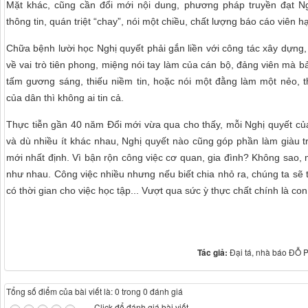
Mặt khác, cũng cần đổi mới nội dung, phương pháp truyền đạt Ngh
thông tin, quán triệt “chay”, nói một chiều, chất lượng báo cáo viên
Chữa bệnh lười học Nghị quyết phải gắn liền với công tác xây dựng, 
về vai trò tiên phong, miệng nói tay làm của cán bộ, đảng viên mà bả
tấm gương sáng, thiếu niềm tin, hoặc nói một đằng làm một nẻo, 
của dân thì không ai tin cả.
Thực tiễn gần 40 năm Đổi mới vừa qua cho thấy, mỗi Nghị quyết củ
và dù nhiều ít khác nhau, Nghị quyết nào cũng góp phần làm giàu t
mới nhất định. Vì bận rộn công việc cơ quan, gia đình? Không sao,
như nhau. Công việc nhiều nhưng nếu biết chia nhỏ ra, chúng ta sẽ
có thời gian cho việc học tập... Vượt qua sức ỳ thực chất chính là con
Tác giả:
Đại tá, nhà báo ĐỖ 
Tổng số điểm của bài viết là: 0 trong 0 đánh giá
Click để đánh giá bài viết