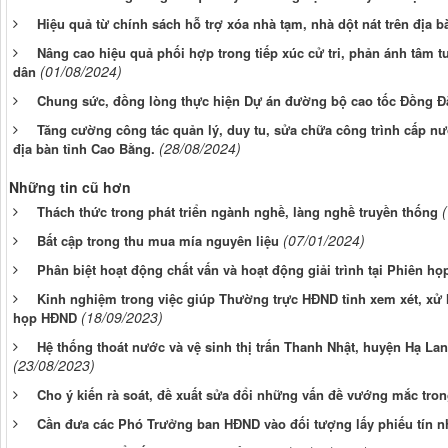
Hiệu quả từ chính sách hỗ trợ xóa nhà tạm, nhà dột nát trên địa 
Nâng cao hiệu quả phối hợp trong tiếp xúc cử tri, phản ánh tâm 
(01/08/2024)
dân
Chung sức, đồng lòng thực hiện Dự án đường bộ cao tốc Đồng Đă
Tăng cường công tác quản lý, duy tu, sửa chữa công trình cấp nư
(28/08/2024)
địa bàn tỉnh Cao Bằng.
Những tin cũ hơn
Thách thức trong phát triển ngành nghề, làng nghề truyền thống
(07/01/2024)
Bất cập trong thu mua mía nguyên liệu
Phân biệt hoạt động chất vấn và hoạt động giải trình tại Phiên 
Kinh nghiệm trong việc giúp Thường trực HĐND tỉnh xem xét, xử l
(18/09/2023)
họp HĐND
Hệ thống thoát nước và vệ sinh thị trấn Thanh Nhật, huyện Hạ La
(23/08/2023)
Cho ý kiến rà soát, đề xuất sửa đổi những vấn đề vướng mắc tron
Cần đưa các Phó Trưởng ban HĐND vào đối tượng lấy phiếu tín 