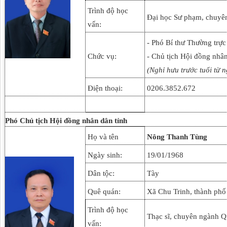
Trình độ học
Đại học Sư phạm, chuyê
vấn:
- Phó Bí thư Thường trực
Chức vụ:
- Chủ tịch Hội đồng nhâ
(Nghỉ hưu trước tuổi từ 
Điện thoại:
0206.3852.672
Phó Chủ tịch
Hội đồng nhân dân tỉnh
Họ và tên
Nông Thanh Tùng
Ngày sinh:
19/01/1968
Dân tộc:
Tày
Quê quán:
Xã Chu Trinh, thành phố
Trình độ học
Thạc sĩ, chuyên ngành Qu
vấn: