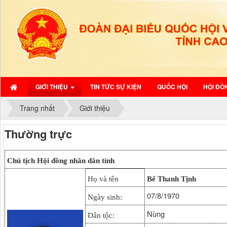
GIỚI THIỆU
TIN TỨC SỰ KIỆN
QUỐC HỘI
HỘI ĐỒ
Trang nhất
Giới thiệu
Thường trực
Chủ tịch Hội đồng nhân dân tỉnh
Họ và tên
Bế Thanh Tịnh
07/8/1970
Ngày sinh:
Nùng
Dân tộc: