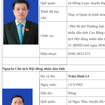
Quê quán:
xã Đồng Loạn, huyện Hạ
Trình độ học
Thạc sĩ Quản trị kinh do
vấn:
- Phó Bí thư Thường trực
nhân dân tỉnh Cao Bằng 
Chức vụ:
tịch Hội đồng nhân dân t
31 HĐND tỉnh ngày 09/
Điện thoại:
0206.3852.672
Nguyên Chủ tịch Hội đồng nhân dân tỉnh
Họ và tên
Triệu Đình Lê
Ngày sinh:
13/3/1965
Dân tộc:
Nùng
Quê quán:
xã Ngọc Đào, huyện Hà 