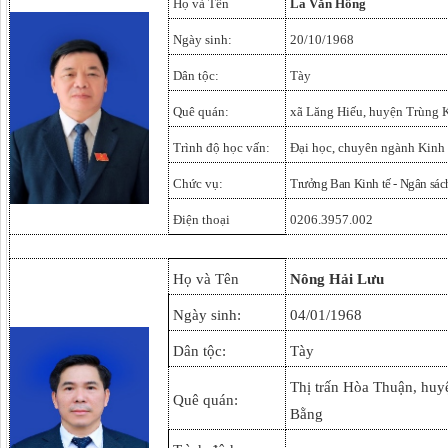
Họ và Tên
La Văn Hồng
Ngày sinh:
20/10/1968
Dân tộc:
Tày
Quê quán:
xã Lăng Hiếu, huyện Trùng 
Trình độ học vấn:
Đại học, chuyên ngành Kinh 
Chức vụ:
Trưởng Ban Kinh tế - Ngân sá
Điện thoại
0206.3957.002
Họ và Tên
Nông Hải Lưu
Ngày sinh:
04/01/1968
Dân tộc:
Tày
Thị trấn Hòa Thuận, huy
Quê quán:
Bằng