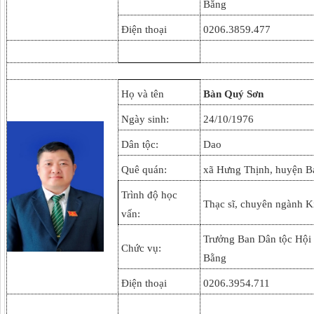
Bằng
Điện thoại
0206.3859.477
Họ và tên
Bàn Quý Sơn
Ngày sinh:
24/10/1976
Dân tộc:
Dao
Quê quán:
xã Hưng Thịnh, huyện B
Trình độ học
Thạc sĩ, chuyên ngành Ki
vấn:
Trưởng Ban Dân tộc Hội 
Chức vụ:
Bằng
Điện thoại
0206.3954.711