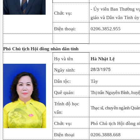
- Ủy viên Ban Thường v
Chức vụ:
giáo và Dân vân Tỉnh ủy
Điện thoại:
0206.3852.955
Phó Chủ tịch
Hội đồng nhân dân tỉnh
Họ và tên
Hà Nhật Lệ
28/3/1975
Ngày sinh:
Dân tộc:
Tày
Quê quán:
Thị trấn Nguyên Bình, huy
Trình độ học
Thạc sĩ, chuyên ngành Quản
vấn:
Chức vụ:
Phó Chủ tịch Hội đồng n
Điện thoại
0206.3888.668