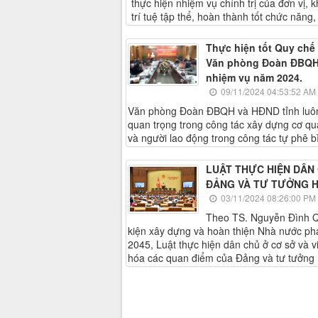
thực hiện nhiệm vụ chính trị của đơn vị, 
trí tuệ tập thể, hoàn thành tốt chức năng
Thực hiện tốt Quy chế
Văn phòng Đoàn ĐBQH v
nhiệm vụ năm 2024.
09/11/2024 04:53:52 AM
Văn phòng Đoàn ĐBQH và HĐND tỉnh luôn x
quan trọng trong công tác xây dựng cơ q
và người lao động trong công tác tự phê b
LUẬT THỰC HIỆN DÂN
ĐẢNG VÀ TƯ TƯỞNG HỒ
03/11/2024 08:26:00 PM
Theo TS. Nguyễn Đình Qu
kiện xây dựng và hoàn thiện Nhà nước ph
2045, Luật thực hiện dân chủ ở cơ sở và v
hóa các quan điểm của Đảng và tư tưởng 