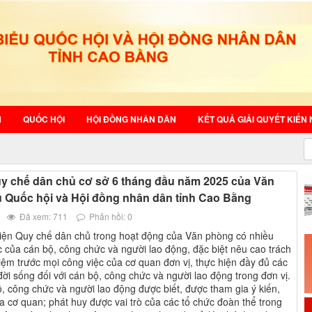
N
QUỐC HỘI
HỘI ĐỒNG NHÂN DÂN
KẾT QUẢ GIẢI QUYẾT KIẾN 
uy chế dân chủ cơ sở 6 tháng đầu năm 2025 của Văn
 Quốc hội và Hội đồng nhân dân tỉnh Cao Bằng
Đã xem: 711
Phản hồi: 0
hiện Quy chế dân chủ trong hoạt động của Văn phòng có nhiều
 của cán bộ, công chức và người lao động, đặc biệt nêu cao trách
ệm trước mọi công việc của cơ quan đơn vị, thực hiện đầy đủ các
ời sống đối với cán bộ, công chức và người lao động trong đơn vị.
, công chức và người lao động được biết, được tham gia ý kiến,
a cơ quan; phát huy được vai trò của các tổ chức đoàn thể trong