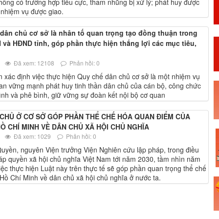
không có trường hợp tiêu cực, tham nhũng bị xử lý; phát huy được
, nhiệm vụ được giao.
 dân chủ cơ sở là nhân tố quan trọng tạo đồng thuận trong
à HĐND tỉnh, góp phần thực hiện thắng lợi các mục tiêu,
Đã xem: 12108
Phản hồi: 0
ác định việc thực hiện Quy chế dân chủ cơ sở là một nhiệm vụ
uan vững mạnh phát huy tinh thần dân chủ của cán bộ, công chức
ình và phê bình, giữ vững sự đoàn kết nội bộ cơ quan
 CHỦ Ở CƠ SỞ GÓP PHẦN THỂ CHẾ HÓA QUAN ĐIỂM CỦA
 CHÍ MINH VỀ DÂN CHỦ XÃ HỘI CHỦ NGHĨA
Đã xem: 1029
Phản hồi: 0
yền, nguyên Viện trưởng Viện Nghiên cứu lập pháp, trong điều
áp quyền xã hội chủ nghĩa Việt Nam tới năm 2030, tầm nhìn năm
iệc thực hiện Luật này trên thực tế sẽ góp phần quan trọng thể chế
Hồ Chí Minh về dân chủ xã hội chủ nghĩa ở nước ta.