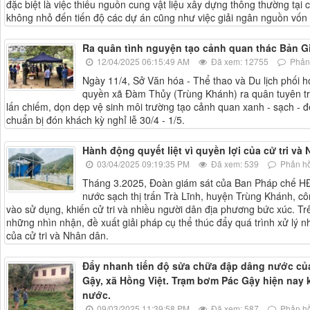
đặc biệt là việc thiếu nguồn cung vật liệu xây dựng thông thường tạ
không nhỏ đến tiến độ các dự án cũng như việc giải ngân nguồn vốn
Ra quân tình nguyện tạo cảnh quan thác Bản Giố
12/04/2025 06:15:49 AM
Đã xem: 12755
Phản 
Ngày 11/4, Sở Văn hóa - Thể thao và Du lịch phối h
quyền xã Đàm Thủy (Trùng Khánh) ra quân tuyên tr
lấn chiếm, dọn dẹp vệ sinh môi trường tạo cảnh quan xanh - sạch - đ
chuẩn bị đón khách kỳ nghỉ lễ 30/4 - 1/5.
Hành động quyết liệt vì quyền lợi của cử tri và
03/04/2025 09:19:35 PM
Đã xem: 539
Phản hồ
Tháng 3.2025, Đoàn giám sát của Ban Pháp chế HĐN
nước sạch thị trấn Trà Lĩnh, huyện Trùng Khánh, c
vào sử dụng, khiến cử tri và nhiều người dân địa phương bức xúc. Tr
những nhìn nhận, đề xuất giải pháp cụ thể thúc đẩy quá trình xử lý
của cử tri và Nhân dân.
Đẩy nhanh tiến độ sửa chữa đập dâng nước củ
Gậy, xã Hồng Việt. Trạm bơm Pác Gậy hiện na
nước.
09/03/2025 11:39:58 PM
Đã xem: 587
Phản hồ