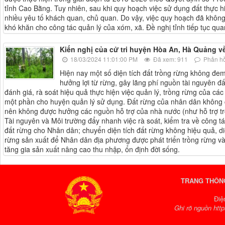
tỉnh Cao Bằng. Tuy nhiên, sau khi quy hoạch việc sử dụng đất thực 
nhiều yêu tố khách quan, chủ quan. Do vậy, việc quy hoạch đã không
khó khăn cho công tác quản lý của xóm, xã. Đề nghị tỉnh tiếp tục qua
Kiến nghị của cử tri huyện Hòa An, Hà Quảng về
18/03/2024 11:01:00 PM
Đã xem: 911
Phản hồ
Hiện nay một số diện tích đất trồng rừng không đem
hưởng lợi từ rừng, gây lãng phí nguồn tài nguyên đ
đánh giá, rà soát hiệu quả thực hiện việc quản lý, trồng rừng của các
một phần cho huyện quản lý sử dụng. Đất rừng của nhân dân không
nên không được hưởng các nguồn hỗ trợ của nhà nước (như hỗ trợ trồ
Tài nguyên và Môi trường đẩy nhanh việc rà soát, kiểm tra về công t
đất rừng cho Nhân dân; chuyển diện tích đất rừng không hiệu quả, d
rừng sản xuất để Nhân dân địa phương được phát triển trồng rừng và c
tăng gia sản xuất nâng cao thu nhập, ổn định đời sống.
TRANG THÔNG
Điệ
Ghi rõ nguồn http