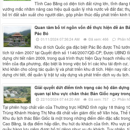
Tỉnh Cao Bằng có diện tích đất rừng lớn, tỉnh đang
vướng mắc nhằm nâng cao hiệu quả quản lý nhà nước về đất đai; thự
bố trí đất sản xuất cho người dân, góp phần thúc đẩy phát triển kinh 
Quan tâm bố trí ngồn vốn để thực hiện đề án Bả
Pác Bó
01/11/2024 07:36:24 AM
Đã xem: 466
Phản hồ
Khu di tích Quốc gia đặc biệt Pác Bó được Thủ tướ
tích từ năm 2007 tại Quyết định số 1146/2007/QĐ-CP; Được UBND tỉ
dựng chi tiết năm 2009, trong quá trình thực hiện Quy hoạch nhiều n
triển của địa phương, đặc biệt là trong việc bố trí các khu tái định cư
khó khăn cho công tác quản lý và phát triển khu di tích. Hiện nay rất
dựng chi tiết, để quản lý trật tự xây dựng và phát triển dịch vụ du lịc
Giải quyết dứt điểm tình trạng các hộ dân dựng
quan tại khu vực chân thác Bản Giốc ngay tron
22/10/2024 07:44:20 AM
Đã xem: 757
Phản hồ
Tại phiên họp chất vấn của Thường trực HĐND tỉnh ngày 18 tháng 10
Trùng Khánh Hoàng Thị Nha đã chất vấn giám đốc sở Văn hóa, Thể t
Khu du lịch thác Bản Giốc là một trong những điểm đến đặc sắc tron
Cao Bằng, là địa điểm hấp dẫn, thu hút du khách của tỉnh. Khu vực p
quầy hàng lưu niệm được bố trí riêng phục vụ du khách. Tuy nhiên, t