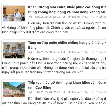
Khẩn trương sửa chữa, khắc phục các công trì
trung không hoạt động và hoạt động không hiệ
16/07/2025 06:42:03 AM
Đã xem: 769
Phản hồ
Hiện nay, trên địa bàn tỉnh có 413/461 công trình n
và không có khả năng phục hồi. Chính quyền các xã và người dân
biện pháp xử lý dứt điểm các công trình này.
Tăng cường cuộc chiến chống hàng giả, hàng k
Bằng
15/07/2025 08:34:04 AM
Đã xem: 757
Phản hồ
Hiện nay, tình trạng buôn lậu, gian lận thương mại,
lượng, thực phẩm bẩn luôn là một trong những nỗi lo của toàn xã hội
chất lượng, thực phẩm bẩn không chỉ được kinh doanh tại các chợ tr
ngày, rất phức tạp trên môi trường thương mại điện tử.
Tiếp tục tháo gỡ tình trạng khan hiếm vật liệu
tỉnh Cao Bằng
13/07/2025 10:02:17 PM
Đã xem: 659
Phản hồ
Đến thời điểm này, tỷ lệ giải ngân vốn đầu tư công 
địa bàn tỉnh Cao Bằng đạt 40,7% kế hoạch. Có nhiều nguyên nhân dẫn 