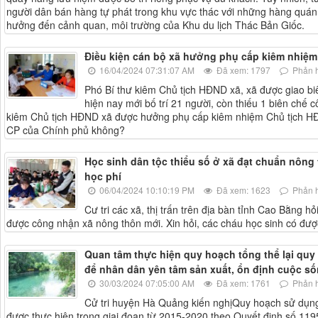
người dân bán hàng tự phát trong khu vực thác với những hàng quán,
hưởng đến cảnh quan, môi trường của Khu du lịch Thác Bản Giốc.
Điều kiện cán bộ xã hưởng phụ cấp kiêm nhiệm
16/04/2024 07:31:07 AM
Đã xem: 1797
Phản h
Phó Bí thư kiêm Chủ tịch HĐND xã, xã được giao b
hiện nay mới bố trí 21 người, còn thiếu 1 biên chế 
kiêm Chủ tịch HĐND xã được hưởng phụ cấp kiêm nhiệm Chủ tịch HĐ
CP của Chính phủ không?
Học sinh dân tộc thiểu số ở xã đạt chuẩn nôn
học phí
06/04/2024 10:10:19 PM
Đã xem: 1623
Phản h
Cư tri các xã, thị trấn trên địa bàn tỉnh Cao Bằng hỏ
được công nhận xã nông thôn mới. Xin hỏi, các cháu học sinh có đư
Quan tâm thực hiện quy hoạch tổng thể lại qu
để nhân dân yên tâm sản xuất, ổn định cuộc số
30/03/2024 07:05:00 AM
Đã xem: 1761
Phản h
Cử tri huyện Hà Quảng kiến nghịQuy hoạch sử dụng
được thực hiện trong giai đoạn từ 2015-2020 theo Quyết định số 