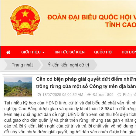
GIỚI THIỆU
TIN TỨC SỰ KIỆN
QUỐC HỘI
HỘI ĐỒ
Trang nhất
Ý kiến kiến nghị cử tri
Cần có biện pháp giải quyết dứt điểm nhữ
trồng rừng của một số Công ty trên địa bàn
18/07/2025 05:00:32 AM
Đã xem: 809
Phản hồ
Tại nhiều Kỳ họp của HĐND tỉnh, cử tri và đại biểu đã chất vấn rất
nghiệp Cao Bằng được giao và quản lý khai thác 18.984 ha đất rừn
kém hiệu quả người dân đề nghị UBND tỉnh xem xét thu hồi diện tíc
quả giao cho dân quản lý và phát triển rừng, nhưng sau gần 4 năm 
cáo trả lời ý kiến, kiến nghị của cử tri và trả lời chất vấn về nội du
đề này vẫn chưa được giải quyết, người dân vẫn chưa được bàn giao đấ