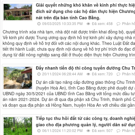
Giải quyết những khó khăn về kinh phí thực hi
đích sử dụng cho các hộ dân thực hiện Chương 
nát trên địa bàn tỉnh Cao Bằng.
09/03/2025 10:33:35 PM
Đã xem: 458
Phản hồ
Chương trình xóa nhà tạm, nhà dột nát được triển khai đồng bộ, quyế
Về kinh phí được Trung ương quy định hỗ trợ kinh phí xây dựng nhà m
không quy định về hỗ trợ đối với các nội dung khác. Theo Luật Đất đ
tiết thi hành Luật, chưa quy định nội dung về hỗ trợ phí trích đo đạc
dụng từ đất nông nghiệp sang đất ở thuộc diện thực hiện Chương trìn
Đẩy nhanh tiến độ thi công tuyến đường Chu T
20/11/2024 06:28:44 AM
Đã xem: 720
Phản hồ
Dự án cải tạo nâng cấp đường giao thông Chu Tri
(huyện Hoà An), tỉnh Cao Bằng được phê duyệt dự 
UBND ngày 30/5/2021 của UBND tỉnh Cao Bằng với tổng mức đầu tư là
án năm 2021-2024. Dự án đi qua địa phận xã Chu Trinh, thành phố C
và đoạn qua địa phận xã Hồng Nam, huyện Hòa An với chiều dài gần
Tiếp tục thu hồi đất từ các công ty, doanh nghi
giao cho địa phương quản lý, người dân sử dụ
06/11/2024 11:20:02 PM
Đã xem: 507
Phản hồ