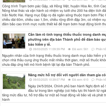
Công trình Trạm bơm pác Gậy, xã Hồng Việt, huyện Hòa An, tỉnh 
Nông khai thác và vận hành có nhiệm vụ tưới cho 200 ha diện tích đấ
trấn Nước Hai. Hạng mục Đập rọ đá ngăn sông thuộc trạm bơm Pác 
chiều dài 60m, chiều cao 1,5m, chiều rộng đỉnh đập 3m, có nhiệm v
đảm bảo cao trình mực nước thiết kế để trạm bơm hoạt động bình th
Cần làm rõ tình trạng thiếu thuốc trong danh mục
phường trên địa bàn Thành phố để đảm bảo quy
bảo hiểm y tế.
09/03/2025 11:09:39 PM
Đã xem: 561
Phản hồ
Nguyên nhân của tình trạng thiếu thuốc trong danh mục bảo hiểm y tế 
chọn nhà thầu cung ứng thuốc mất nhiều thời gian, một số thuốc khô
chưa đáp ứng hết mô hình bệnh tật tại địa bàn Thành phố.
Nâng mức hỗ trợ đối với người dân tham gia côn
09/03/2025 10:39:07 PM
Đã xem: 610
Phản hồ
Ngày 24/5/2024, Chính phủ ban hành Nghị định số
đầu tư trong lâm nghiệp (có hiệu lực thi hành từ ng
tăng mức đầu tư, hỗ trợ đầu tư một số hoạt động về bảo vệ và phát tr
hành