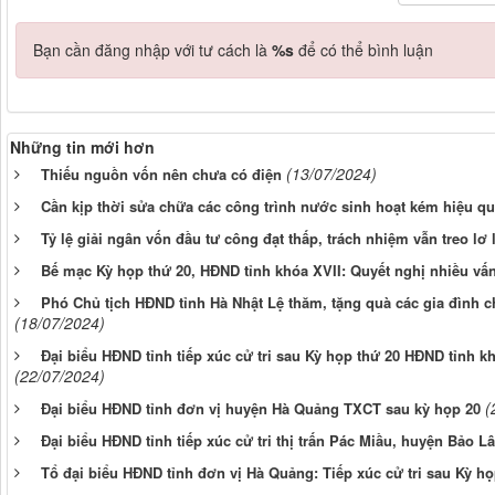
Bạn cần đăng nhập với tư cách là
%s
để có thể bình luận
Những tin mới hơn
(13/07/2024)
Thiếu nguồn vốn nên chưa có điện
Cần kịp thời sửa chữa các công trình nước sinh hoạt kém hiệu q
Tỷ lệ giải ngân vốn đầu tư công đạt thấp, trách nhiệm vẫn treo lơ
Bế mạc Kỳ họp thứ 20, HĐND tỉnh khóa XVII: Quyết nghị nhiều vấ
Phó Chủ tịch HĐND tỉnh Hà Nhật Lệ thăm, tặng quà các gia đình c
(18/07/2024)
Đại biểu HĐND tỉnh tiếp xúc cử tri sau Kỳ họp thứ 20 HĐND tỉnh k
(22/07/2024)
(
Đại biểu HĐND tỉnh đơn vị huyện Hà Quảng TXCT sau kỳ họp 20
Đại biểu HĐND tỉnh tiếp xúc cử tri thị trấn Pác Miầu, huyện Bảo 
Tổ đại biểu HĐND tỉnh đơn vị Hà Quảng: Tiếp xúc cử tri sau Kỳ họ