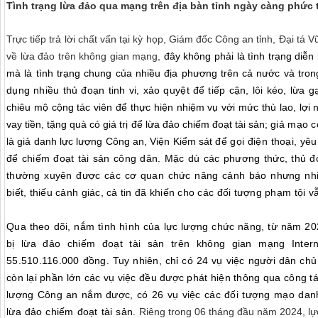
Tình trạng lừa đảo
qua
mạng trên địa bàn tỉnh ngày càng phức 
Trực tiếp trả lời chất vấn tại kỳ họp, Giám đốc Công an tỉnh, Đại t
về lừa đảo trên không gian mạng,
đây không phải là tình trạng diễn
mà là tình trạng chung của nhiều địa phương trên cả nước và tro
dụng nhiều thủ đoạn tinh vi, xảo quyệt để tiếp cận, lôi kéo, lừa 
chiêu mộ cộng tác viên để thực hiện nhiệm vụ với mức thù lao, lợi
vay tiền, tặng quà có giá trị để lừa đảo chiếm đoạt tài sản;
giả mạo 
là giả danh lực lượng Công an, Viện Kiểm sát
để gọi điện thoại, yê
để chiếm đoạt tài sản công dân. Mặc dù các phương thức, thủ 
thường xuyên được các cơ quan chức năng cảnh báo nhưng nhi
biết, thiếu cảnh giác, cả tin đã khiến cho các đối tượng phạm tội 
Qua theo dõi, nắm tình hình của lực lượng chức năng, từ năm 20
bị lừa đảo chiếm đoạt tài sản trên không gian mạng Intern
55.510.116.000 đồng. Tuy nhiên, chỉ có 24 vụ việc người dân ch
còn lại phần lớn các vụ việc đều được phát hiện thông qua công tá
lượng Công an nắm được, có 26 vụ việc các đối tượng mạo dan
lừa đảo chiếm đoạt tài sản.
Riêng trong 06 tháng đầu năm 2024, lự