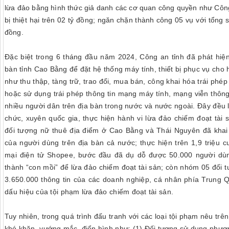
lừa đảo bằng hình thức giả danh các cơ quan công quyền như Côn
bị thiệt hại trên 02 tỷ đồng; ngăn chặn thành công 05 vụ với tổng 
đồng.
Đặc biệt trong 6 tháng đầu năm 2024, Công an tỉnh đã phát hiệ
bàn tỉnh Cao Bằng để đặt hệ thống máy tính, thiết bị phục vụ cho
như
thu thập, tàng trữ, trao đổi, mua bán, công khai hóa trái phé
hoặc sử dụng trái phép thông tin mạng máy tính, mạng viễn thôn
nhiều người dân trên địa bàn trong nước và nước ngoài. Đây đều 
chức, xuyên quốc gia, thực hiện hành vi lừa đảo chiếm đoạt tài 
đối tượng nữ thuê địa điểm ở Cao Bằng và Thái Nguyên đã khai 
của người dùng trên địa bàn cả nước; thực hiện trên 1,9 triệu 
mại điện tử Shopee, bước đầu đã dụ dỗ được 50.000 người dù
thành “con mồi” để lừa đảo chiếm đoạt tài sản; còn nhóm 05 đối
3.650.0
00
thông tin của các doanh nghiệp, cá nhân phía Trung 
dấu hiệu của tội phạm lừa đảo chiếm đoạt tài sản.
Tuy nhiên, trong quá trình đấu tranh với các loại tội phạm nêu tr
khó khăn, vướng mắc, điển hình như: (1) Đối tượng sử dụng phương