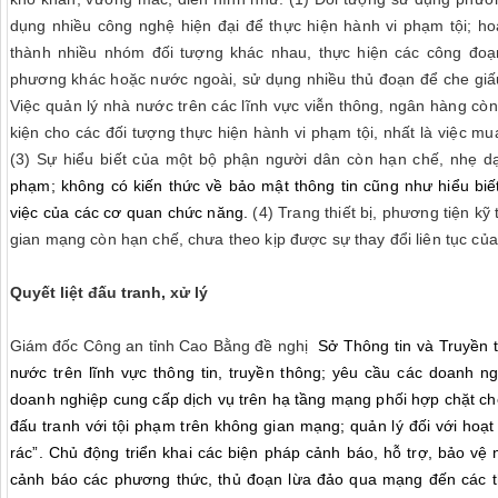
dụng nhiều công nghệ hiện đại
để thực hiện hành vi phạm tội; h
thành nhiều nhóm đối tượng khác nhau, thực hiện các công đoạ
phương khác hoặc nước ngoài, sử dụng nhiều thủ đoạn để che giấu t
Việc quản lý nhà nước trên các lĩnh vực viễn thông, ngân hàng còn t
kiện cho các đối tượng thực hiện hành vi phạm tội, nhất là việc m
(3)
Sự hiểu biết của một bộ phận người dân còn hạn chế, nhẹ dạ
phạm; không có kiến thức về bảo mật thông tin cũng như hiểu biế
việc của các cơ quan chức năng.
(4) Trang thiết bị, phương tiện k
gian mạng còn hạn chế, chưa theo kịp được sự thay đổi liên tục của
Quyết liệt đấu tranh, xử lý
Giám đốc Công an tỉnh Cao Bằng đề nghị
Sở Thông tin và Truyền 
nước trên lĩnh vực thông tin, truyền thông; yêu cầu các doanh ngh
doanh nghiệp cung cấp dịch vụ trên hạ tầng mạng phối hợp chặt c
đấu tranh với tội phạm trên không gian mạng; quản lý đối với hoạt 
rác”.
Chủ động triển khai các biện pháp cảnh báo, hỗ trợ, bảo vệ 
cảnh báo các phương thức, thủ đoạn lừa đảo qua mạng đến các t