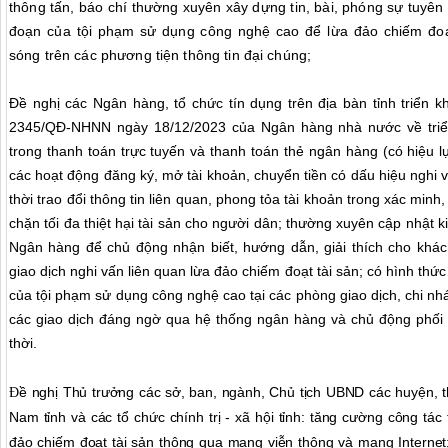
thông tấn, báo chí thường xuyên xây dựng tin, bài, phóng sự tuyên
đoạn của tội phạm sử dụng công nghệ cao để lừa đảo chiếm đoạt
sóng trên các phương tiện thông tin đại chúng;
Đ
ề nghị các Ngân hàng, tổ chức tín dụng trên địa bàn tỉnh triển k
2345/QĐ-NHNN ngày 18/12/2023 của Ngân hàng nhà nước về triển
trong thanh toán trực tuyến và thanh toán thẻ ngân hàng (có hiệu l
các hoạt động đăng ký, mở tài khoản, chuyển tiền có dấu hiệu nghi v
thời trao đổi thông tin liên quan, phong tỏa tài khoản trong xác minh,
chặn tối đa thiệt hại tài sản cho người dân; thường xuyên cập nhật k
Ngân hàng để chủ động nhận biết, hướng dẫn, giải thích cho khá
giao dịch nghi vấn liên quan lừa đảo chiếm đoạt tài sản; có hình thứ
của tội phạm sử dụng công nghệ cao tại các phòng giao dịch, chi nh
các giao dịch đáng ngờ qua hệ thống ngân hàng và chủ động phối
thời.
ề nghị Thủ trưởng các sở, ban, ngành, Chủ tịch UBND các huyện, t
Đ
Nam tỉnh và các tổ chức chính trị - xã hội tỉnh: tăng cường công tá
đảo chiếm đoạt tài sản thông qua mạng viễn thông và mạng Interne