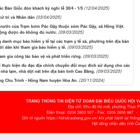
(12/04/2025)
c Bản Giốc đón khách kỳ nghỉ lễ 30/4 - 1/5
(03/04/2025)
cử tri và Nhân dân
 nước của Trạm bơm Pác Gậy thuộc xóm Pác Gậy, xã Hồng Việt.
(09/03/2025)
động được do không đủ nước.
g danh mục bảo hiểm y tế tại các trạm y tế xã, phường trên địa bàn
(09/03/2025)
i dân khi tham gia bảo hiểm y tế.
(09/03/2025)
m gia công tác bảo vệ và phát triển rừng.
í thực hiện đo đạc địa chính chuyển đổi mục đích sử dụng cho các
(09/03/2025)
nhà tạm, nhà dột nát trên địa bàn tỉnh Cao Bằng.
(20/11/2024)
ờng Chu Trinh - Hồng Nam huyện Hòa An.
TRANG THÔNG TIN ĐIỆN TỬ ĐOÀN ĐẠI BIỂU QUỐC HỘI 
Địa chỉ: Khu đô thị mới, phường Thục 
Điện thoại: 0206 3853 507 - Fax: 0206 3856 887 
Ghi rõ nguồn https://hdndcaobang.gov.vn/ khi phát hành lại thôn
Hội đồng nhân dân tỉnh C