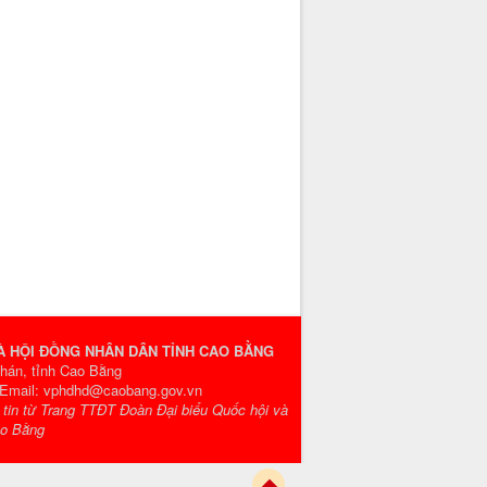
VÀ HỘI ĐỒNG NHÂN DÂN TỈNH CAO BẰNG
Phán, tỉnh Cao Bằng
- Email: vphdhd@caobang.gov.vn
g tin từ Trang TTĐT Đoàn Đại biểu Quốc hội và
ao Bằng