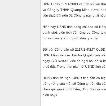
UBND ngày 17/11/2009 và tính số tiền th
và Công ty TNHH Quang Minh được ưu đãi
tiền thuê đất nên 02 Công ty này phải nộp
Hiện nay UBND tỉnh đang chỉ đạo sở Nông 
danh giới, diện tích đất rừng do Công ty 
hồi và giao lại cho người dân quản lý.
Đối với Công văn số 2117/SNNMT-QLĐĐ củ
UBND tỉnh về việc bãi bỏ Quyết định 
ngày 17/11/2009, việc đề nghị bãi bỏ là k
thuê đất. Trong thời gian tới UBND tỉnh sẽ 
HĐND tỉnh đề nghị UBND tỉnh cần có biệ
trồng rừng của một số Công ty trên địa bà
chưa giải quyết dứt điểm, đồng thời rà soá
hiện nay./.