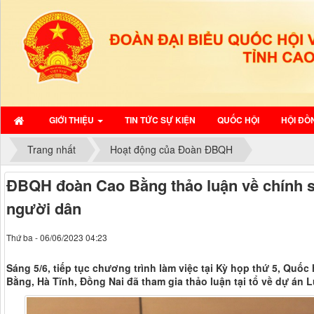
GIỚI THIỆU
TIN TỨC SỰ KIỆN
QUỐC HỘI
HỘI ĐỒ
Trang nhất
Hoạt động của Đoàn ĐBQH
ĐBQH đoàn Cao Bằng thảo luận về chính sá
người dân
Thứ ba - 06/06/2023 04:23
Sáng 5/6, tiếp tục chương trình làm việc tại Kỳ họp thứ 5, Quố
Bằng, Hà Tĩnh, Đồng Nai đã tham gia thảo luận tại tổ về dự án L