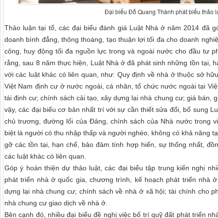
Đại biểu Đỗ Quang Thành phát biểu thảo lu
Thảo luận tại tổ, các đại biểu đánh giá Luật Nhà ở năm 2014 đã g
doanh bình đẳng, thông thoáng, tạo thuận lợi tối đa cho doanh nghiệ
công, huy động tối đa nguồn lực trong và ngoài nước cho đầu tư phá
rằng, sau 8 năm thực hiện, Luật Nhà ở đã phát sinh những tồn tại, h
với các luật khác có liên quan, như: Quy định về nhà ở thuộc sở h
Việt Nam định cư ở nước ngoài, cá nhân, tổ chức nước ngoài tại Việ
tái định cư; chính sách cải tạo, xây dựng lại nhà chung cư; giá bán,
vậy, các đại biểu cơ bản nhất trí với sự cần thiết sửa đổi, bổ sung 
chủ trương, đường lối của Đảng, chính sách của Nhà nước trong vi
biệt là người có thu nhập thấp và người nghèo, không có khả năng tạ
gỡ các tồn tại, hạn chế, bảo đảm tính hợp hiến, sự thống nhất, đồ
các luật khác có liên quan.
Góp ý hoàn thiện dự thảo luật, các đại biểu tập trung kiến nghị n
phát triển nhà ở quốc gia, chương trình, kế hoạch phát triển nhà ở 
dựng lại nhà chung cư; chính sách về nhà ở xã hội; tài chính cho ph
nhà chung cư giao dịch về nhà ở.
Bên cạnh đó, nhiều đại biểu đề nghị việc bố trí quỹ đất phát triển 