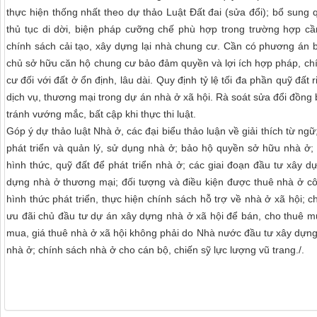
thực hiện thống nhất theo dự thảo Luật Đất đai (sửa đổi); bổ sung q
thủ tục di dời, biện pháp cưỡng chế phù hợp trong trường hợp cầ
chính sách cải tạo, xây dựng lại nhà chung cư. Cần có phương án b
chủ sở hữu căn hộ chung cư bảo đảm quyền và lợi ích hợp pháp, ch
cư đối với đất ở ổn định, lâu dài.
Quy định tỷ lệ tối đa phần quỹ đất
dịch vụ, thương mại trong dự án nhà ở xã hội. Rà soát sửa đổi đồng 
tránh vướng mắc, bất cập khi thực thi luật.
Góp ý dự thảo luật Nhà ở, các đại biểu thảo luận về giải thích từ ng
phát triển và quản lý, sử dụng nhà ở; bảo hộ quyền sở hữu nhà ở;
hình thức, quỹ đất để phát triển nhà ở; các giai đoạn đầu tư xây 
dựng nhà ở thương mại; đối tượng và điều kiện được thuê nhà ở cô
hình thức phát triển, thực hiện chính sách hỗ trợ về nhà ở xã hội; 
ưu đãi chủ đầu tư dự án xây dựng nhà ở xã hội để bán, cho thuê mu
mua, giá thuê nhà ở xã hội không phải do Nhà nước đầu tư xây dựng
nhà ở; chính sách nhà ở cho cán bộ, chiến sỹ lực lượng vũ trang./.