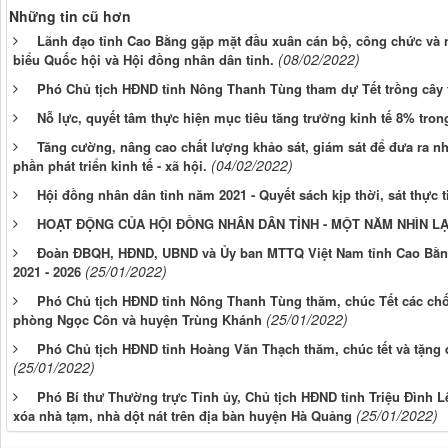
Những tin cũ hơn
Lãnh đạo tỉnh Cao Bằng gặp mặt đầu xuân cán bộ, công chức và
(08/02/2022)
biểu Quốc hội và Hội đồng nhân dân tỉnh.
Phó Chủ tịch HĐND tỉnh Nông Thanh Tùng tham dự Tết trồng cây 
Nỗ lực, quyết tâm thực hiện mục tiêu tăng trưởng kinh tế 8% tro
Tăng cường, nâng cao chất lượng khảo sát, giám sát để đưa ra n
(04/02/2022)
phần phát triển kinh tế - xã hội.
Hội đồng nhân dân tỉnh năm 2021 - Quyết sách kịp thời, sát thực t
HOẠT ĐỘNG CỦA HỘI ĐỒNG NHÂN DÂN TỈNH - MỘT NĂM NHÌN LẠ
Đoàn ĐBQH, HĐND, UBND và Ủy ban MTTQ Việt Nam tỉnh Cao Bằng
(25/01/2022)
2021 - 2026
Phó Chủ tịch HĐND tỉnh Nông Thanh Tùng thăm, chúc Tết các chốt
(25/01/2022)
phòng Ngọc Côn và huyện Trùng Khánh
Phó Chủ tịch HĐND tỉnh Hoàng Văn Thạch thăm, chúc tết và tặng 
(25/01/2022)
Phó Bí thư Thường trực Tỉnh ủy, Chủ tịch HĐND tỉnh Triệu Đình Lê
(25/01/2022)
xóa nhà tạm, nhà dột nát trên địa bàn huyện Hà Quảng