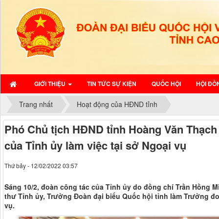
GIỚI THIỆU
TIN TỨC SỰ KIỆN
QUỐC HỘI
HỘI ĐỒ
Trang nhất
Hoạt động của HĐND tỉnh
Phó Chủ tịch HĐND tỉnh Hoàng Văn Thạch 
của Tỉnh ủy làm việc tại sở Ngoại vụ
Thứ bảy - 12/02/2022 03:57
Sáng 10/2, đoàn công tác của Tỉnh ủy do đồng chí Trần Hồng M
thư Tỉnh ủy, Trưởng Đoàn đại biểu Quốc hội tỉnh làm Trưởng đo
vụ.