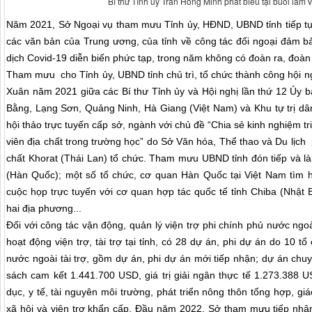
Bí thư Tỉnh ủy Trần Hồng Minh phát biểu tại buổi làm v
Năm 2021, Sở Ngoại vụ tham mưu Tỉnh ủy, HĐND, UBND tỉnh tiếp tục 
các văn bản của Trung ương, của tỉnh về công tác đối ngoại đảm bả
dịch Covid-19 diễn biến phức tạp, trong năm không có đoàn ra, đoàn
Tham mưu cho Tỉnh ủy, UBND tỉnh chủ trì, tổ chức thành công hội n
Xuân năm 2021 giữa các Bí thư Tỉnh ủy và Hội nghị lần thứ 12 Ủy b
Bằng, Lạng Sơn, Quảng Ninh, Hà Giang (Việt Nam) và Khu tự trị d
hội thảo trực tuyến cấp sở, ngành với chủ đề “Chia sẻ kinh nghiệm t
viên địa chất trong trường học” do Sở Văn hóa, Thể thao và Du lịch
chất Khorat (Thái Lan) tổ chức. Tham mưu UBND tỉnh đón tiếp và l
(Hàn Quốc); một số tổ chức, cơ quan Hàn Quốc tại Việt Nam tìm hiể
cuộc họp trực tuyến với cơ quan hợp tác quốc tế tỉnh Chiba (Nhật 
hai địa phương...
Đối với công tác vận động, quản lý viện trợ phi chính phủ nước ngoà
hoạt động viện trợ, tài trợ tại tỉnh, có 28 dự án, phi dự án do 10 t
nước ngoài tài trợ, gồm dự án, phi dự án mới tiếp nhận; dự án chu
sách cam kết 1.441.700 USD, giá trị giải ngân thực tế 1.273.388 U
dục, y tế, tài nguyên môi trường, phát triển nông thôn tổng hợp, gi
xã hội và viện trợ khẩn cấp. Đầu năm 2022, Sở tham mưu tiếp nhận