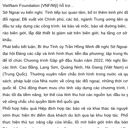
VietNam Foundation (VNF/Mỹ) hỗ trợ...
Sở Ngoại vụ kiến nghị: Tỉnh tiếp tục quan tâm, bố trí thêm kinh phí đ
đối ngoại; Đề xuất với Chính phủ, các bộ, ngành Trung ương liên q
đầu tư xây dựng các công trình: kè bảo vệ mốc, bảo vệ đường biên,
rào biên giới, lắp đặt thiết bị giám sát trên biên giới, hạ tầng cơ s
khẩu.
Phát biểu kết luận, Bí thư Tỉnh ủy Trần Hồng Minh đề nghị Sở Ngoại v
đại hội Đảng các cấp và tình hình thực tiễn địa phương; tập trung 
để tổ chức Chương trình Gặp gỡ đầu Xuân năm 2022, Hội nghị lần
các tỉnh: Cao Bằng, Lạng Sơn, Quảng Ninh, Hà Giang (Việt Nam) va
(Trung Quốc). Thường xuyên nắm chắc tình hình trong nước và quố
sách, pháp luật của Nhà nước về công tác đối ngoại, những thời cơ
quốc tế. Chủ động tham mưu cho tỉnh xây dựng các chương trình, kê
thác tối đa tiềm năng, lợi thế của tỉnh thu hút các nguồn lực đầu tư p
vệ vững chắc chủ quyền lãnh thổ quốc gia.
Phối hợp hiệu quả Hiệp định hợp tác bảo vệ và khai thác tài nguy
sớm thực hiện thí điểm đưa khách du lịch qua lại khu hợp tác. Phố
thực hiện thủ tục nâng cấp cửa khẩu, lối mở biên giới trên địa ba