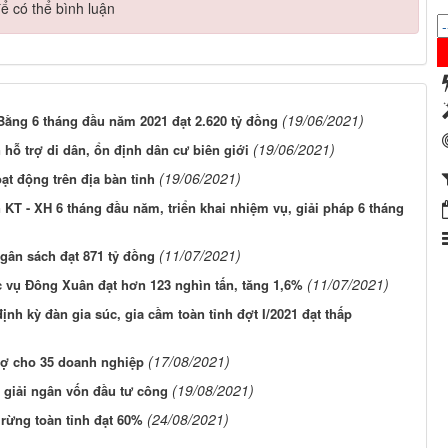
ể có thể bình luận
(19/06/2021)
 Bằng 6 tháng đầu năm 2021 đạt 2.620 tỷ đồng
(19/06/2021)
 hỗ trợ di dân, ổn định dân cư biên giới
(19/06/2021)
t động trên địa bàn tỉnh
 KT - XH 6 tháng đầu năm, triển khai nhiệm vụ, giải pháp 6 tháng
(11/07/2021)
gân sách đạt 871 tỷ đồng
(11/07/2021)
 vụ Đông Xuân đạt hơn 123 nghìn tấn, tăng 1,6%
ịnh kỳ đàn gia súc, gia cầm toàn tỉnh đợt I/2021 đạt thấp
(17/08/2021)
nợ cho 35 doanh nghiệp
(19/08/2021)
 giải ngân vốn đầu tư công
(24/08/2021)
 rừng toàn tỉnh đạt 60%