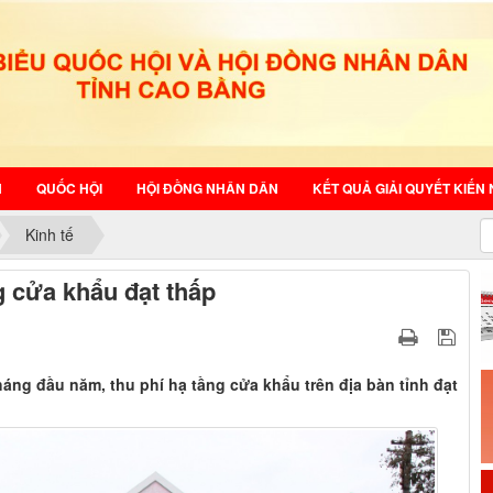
N
QUỐC HỘI
HỘI ĐỒNG NHÂN DÂN
KẾT QUẢ GIẢI QUYẾT KIẾN 
Kinh tế
g cửa khẩu đạt thấp
háng đầu năm, thu phí hạ tầng cửa khẩu trên địa bàn tỉnh đạt