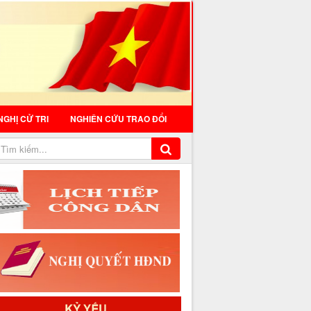
NGHỊ CỬ TRI
NGHIÊN CỨU TRAO ĐỔI