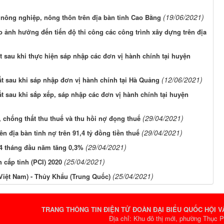
(19/06/2021)
c nông nghiệp, nông thôn trên địa bàn tỉnh Cao Bằng
ao ảnh hưởng đến tiến độ thi công các công trình xây dựng trên địa
t sau khi thực hiện sáp nhập các đơn vị hành chính tại huyện
(12/06/2021)
đất sau khi sáp nhập đơn vị hành chính tại Hà Quảng
ất sau khi sắp xếp, sáp nhập các đơn vị hành chính tại huyện
(29/04/2021)
 chống thất thu thuế và thu hồi nợ đọng thuế
(29/04/2021)
ên địa bàn tỉnh nợ trên 91,4 tỷ đồng tiền thuế
(29/04/2021)
4 tháng đầu năm tăng 0,3%
(25/04/2021)
 cấp tỉnh (PCI) 2020
(25/04/2021)
Việt Nam) - Thủy Khẩu (Trung Quốc)
TRANG THÔNG TIN ĐIỆN TỬ ĐOÀN ĐẠI BIỂU QUỐC HỘI 
Địa chỉ: Khu đô thị mới, phường Thục 