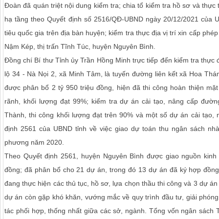
Đoàn đã quán triệt nội dung kiểm tra; chia tổ kiểm tra hồ sơ và thực 
hạ tầng theo Quyết định số 2516/QĐ-UBND ngày 20/12/2021 của U
tiêu quốc gia trên địa bàn huyện; kiểm tra thực địa vị trí xin cấp ph
Nậm Kép, thị trấn Tĩnh Túc, huyện Nguyên Bình.
Đồng chí Bí thư Tỉnh ủy Trần Hồng Minh trực tiếp đến kiểm tra thực
lộ 34 - Nà Nọi 2, xã Minh Tâm, là tuyến đường liên kết xã Hoa Th
được phân bổ 2 tỷ 950 triệu đồng, hiện đã thi công hoàn thiện mặt
rãnh, khối lượng đạt 99%; kiểm tra dự án cải tạo, nâng cấp đườ
Thành, thi công khối lượng đạt trên 90% và một số dự án cải tạo,
định 2561 của UBND tỉnh về việc giao dự toán thu ngân sách nhà
phương năm 2020.
Theo Quyết định 2561, huyện Nguyên Bình được giao nguồn kinh ph
đồng; đã phân bổ cho 21 dự án, trong đó 13 dự án đã ký hợp đồng 
đang thực hiện các thủ tục, hồ sơ, lựa chọn thầu thi công và 3 dự án 
dự án còn gặp khó khăn, vướng mắc về quy trình đầu tư, giải phón
tác phối hợp, thống nhất giữa các sở, ngành. Tổng vốn ngân sách 