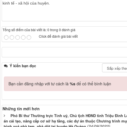
kinh tế - xã hội của huyện.
Tổng số điểm của bài viết là: 0 trong 0 đánh giá
Click để đánh giá bài viết
Ý kiến bạn đọc
Bạn cần đăng nhập với tư cách là
%s
để có thể bình luận
Những tin mới hơn
Phó Bí thư Thường trực Tỉnh uỷ, Chủ tịch HĐND tỉnh Triệu Đình Lê 
án cải tạo, nâng cấp cơ sở hạ tầng, các dự án thuộc Chương trình m
(24/09/2022)
trình xoá nhà tạm, nhà dột tại huyện Hà Quảng