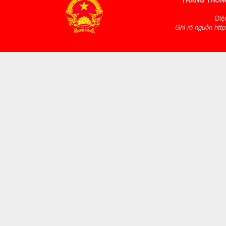
Điệ
Ghi rõ nguồn http