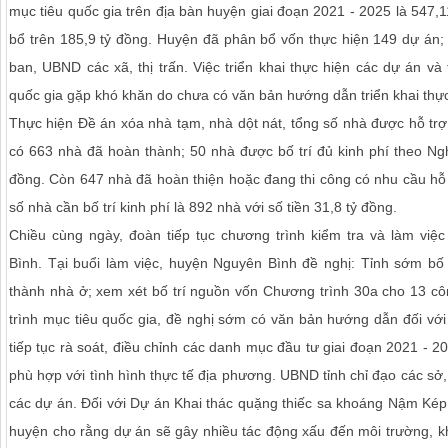
mục tiêu quốc gia trên địa bàn huyện giai đoạn 2021 - 2025 là 547
bổ trên 185,9 tỷ đồng. Huyện đã phân bổ vốn thực hiện 149 dự án;
ban, UBND các xã, thị trấn. Việc triển khai thực hiện các dự án và
quốc gia gặp khó khăn do chưa có văn bản hướng dẫn triển khai thực
Thực hiện Đề án xóa nhà tạm, nhà dột nát, tổng số nhà được hỗ trợ
có 663 nhà đã hoàn thành; 50 nhà được bố trí đủ kinh phí theo Nghị
đồng. Còn 647 nhà đã hoàn thiện hoặc đang thi công có nhu cầu hỗ t
số nhà cần bố trí kinh phí là 892 nhà với số tiền 31,8 tỷ đồng.
Chiều cùng ngày, đoàn tiếp tục chương trình kiểm tra và làm vi
Bình. Tại buổi làm việc, huyện Nguyên Bình đề nghị: Tỉnh sớm bố 
thành nhà ở; xem xét bố trí nguồn vốn Chương trình 30a cho 13 côn
trình mục tiêu quốc gia, đề nghị sớm có văn bản hướng dẫn đối với
tiếp tục rà soát, điều chỉnh các danh mục đầu tư giai đoạn 2021 - 2
phù hợp với tình hình thực tế địa phương. UBND tỉnh chỉ đạo các s
các dự án. Đối với Dự án Khai thác quặng thiếc sa khoáng Nậm Kép,
huyện cho rằng dự án sẽ gây nhiều tác động xấu đến môi trường, k