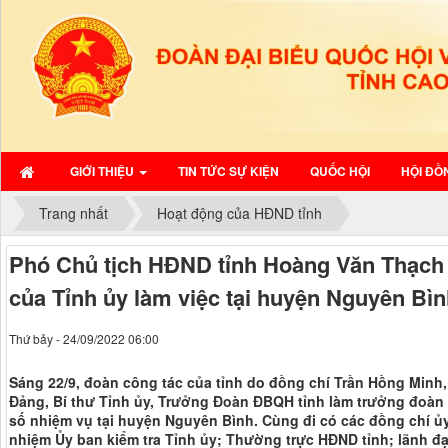
GIỚI THIỆU
TIN TỨC SỰ KIỆN
QUỐC HỘI
HỘI ĐỒ
Trang nhất
Hoạt động của HĐND tỉnh
Phó Chủ tịch HĐND tỉnh Hoàng Văn Thạch 
của Tỉnh ủy làm việc tại huyện Nguyên Bì
Thứ bảy - 24/09/2022 06:00
Sáng 22/9, đoàn công tác của tỉnh do đồng chí Trần Hồng Min
Đảng, Bí thư Tỉnh ủy, Trưởng Đoàn ĐBQH tỉnh làm trưởng đoàn đ
số nhiệm vụ tại huyện Nguyên Bình. Cùng đi có các đồng chí ủ
nhiệm Ủy ban kiểm tra Tỉnh ủy; Thường trực HĐND tỉnh; lãnh đạ