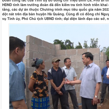
Đoàn công tác của Tỉnh uỷ do đồng chí Triệu Đình Lê, Phó Bí t
HĐND tỉnh làm trưởng đoàn đã đến kiểm tra tình hình triển khai
tầng, các dự án thuộc Chương trình mục tiêu quốc gia năm 202
dột nát trên địa bàn huyện Hà Quảng. Cùng đi có đồng chí Ng
vụ Tỉnh ủy, Phó Chủ tịch UBND tỉnh; đại diện lãnh đạo các sở, 