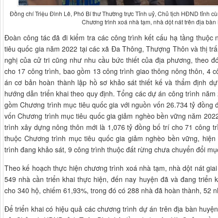
Đồng chí Triệu Đình Lê, Phó Bí thư Thường trực Tỉnh uỷ, Chủ tịch HĐND tỉnh cù
Chương trình xoá nhà tạm, nhà dột nát trên địa bà
Đoàn công tác đã đi kiểm tra các công trình kết cấu hạ tầng thuộ
tiêu quốc gia năm 2022 tại các xã Đa Thông, Thượng Thôn và thị trấ
nghị của cử tri cũng như nhu cầu bức thiết của địa phương, theo 
cho 17 công trình, bao gồm 13 công trình giao thông nông thôn, 4 c
án cơ bản hoàn thành lập hồ sơ khảo sát thiết kế và thẩm định d
hướng dẫn triển khai theo quy định. Tổng các dự án công trình nă
gồm Chương trình mục tiêu quốc gia với nguồn vốn 26.734 tỷ đồng đ
vốn Chương trình mục tiêu quốc gia giảm nghèo bền vững năm 2022
trình xây dựng nông thôn mới là 1,076 tỷ đồng bố trí cho 71 công tr
thuộc Chương trình mục tiêu quốc gia giảm nghèo bền vững, hiện 
trình đang khảo sát, 9 công trình thuộc đất rừng chưa chuyển đổi mụ
Theo kế hoạch thực hiện chương trình xoá nhà tạm, nhà dột nát gi
549 nhà cần triển khai thực hiện, đến nay huyện đã và đang triển 
cho 340 hộ, chiếm 61,93%, trong đó có 288 nhà đã hoàn thành, 52 n
Để triển khai có hiệu quả các chương trình dự án trên địa bàn huyệ