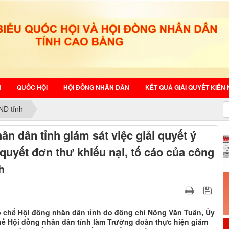
N
QUỐC HỘI
HỘI ĐỒNG NHÂN DÂN
KẾT QUẢ GIẢI QUYẾT KIẾN 
ND tỉnh
n dân tỉnh giám sát việc giải quyết ý
ải quyết đơn thư khiếu nại, tố cáo của công
h
 chế Hội đồng nhân dân tỉnh do đồng chí Nông Văn Tuân, Ủy
ế Hội đồng nhân dân tỉnh làm Trưởng đoàn thực hiện giám