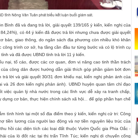
tỉnh Nông Văn Tuân phát biểu kết luận buổi giám sát.
ình đã và đang trả lời, giải quyết 139/165 ý kiến, kiến nghị của
84,24%), có 44 ý kiến đã được trả lời nhưng chưa được giải quyết
cơ bản, giao thông, do ngân sách địa phương còn nhiều khó khăn
 công trình cơ sở, hạ tầng cần đầu tư từng bước và có lộ trình cụ
tỉnh và đã được UBND tỉnh trả lời 11 ý kiến.
ếu nại, tố cáo, được các cơ quan, đơn vị nâng cao tinh thần trách
h của công dân được hướng dẫn giải thích góp phần giảm bớt đơn
 trả lời và giải quyết 30/31 đơn khiếu nại, kiến nghị phản ánh của
ại và 26 đơn kiến nghị phản ánh). UBND huyện quan tâm chỉ đạo
ốt việc quản lý nhà nước trong các lĩnh vực dễ xảy ra tranh chấp,
xây dựng cơ bản, thực hiện chính sách xã hội... để góp phần hạn chế
m tình hình tại một số địa điểm theo ý kiến, kiến nghị cử tri: Công
ợ tiền lương của người lao động và nợ tiền nguyên liệu trúc của
thu hồi các diện tích các loại đất thuộc Vườn Quốc gia Phia Oắc -
ải của lò đốt rác tại thị trấn Tĩnh Túc; kiến nghị di chuyển cống