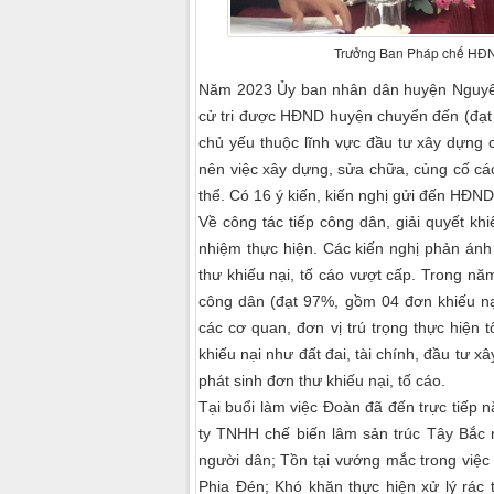
Trưởng Ban Pháp chế HĐND 
Năm 2023 Ủy ban nhân dân huyện Nguyên B
cử tri được HĐND huyện chuyển đến (đạt 
chủ yếu thuộc lĩnh vực đầu tư xây dựng 
nên việc xây dựng, sửa chữa, củng cố các
thể. Có 16 ý kiến, kiến nghị gửi đến HĐND 
Về công tác tiếp công dân, giải quyết khi
nhiệm thực hiện. Các kiến nghị phản án
thư khiếu nại, tố cáo vượt cấp. Trong năm
công dân (đạt 97%, gồm 04 đơn khiếu n
các cơ quan, đơn vị trú trọng thực hiện t
khiếu nại như đất đai, tài chính, đầu tư 
phát sinh đơn thư khiếu nại, tố cáo.
Tại buổi làm việc Đoàn đã đến trực tiếp nắ
ty TNHH chế biến lâm sản trúc Tây Bắc n
người dân; Tồn tại vướng mắc trong việc 
Phia Đén; Khó khăn thực hiện xử lý rác th