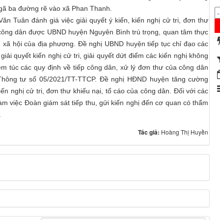
Ngã ba đường rẽ vào xã Phan Thanh.
 Tuân đánh giá việc giải quyết ý kiến, kiến nghị cử tri, đơn thư
a công dân được UBND huyện Nguyên Bình trú trọng, quan tâm thực
, xã hội của địa phương. Đề nghị UBND huyện tiếp tục chỉ đạo các
iải quyết kiến nghị cử tri, giải quyết dứt điểm các kiến nghị không
êm túc các quy định về tiếp công dân, xử lý đơn thư của công dân
Thông tư số 05/2021/TT-TTCP. Đề nghị HĐND huyện tăng cường
kiến nghị cử tri, đơn thư khiếu nại, tố cáo của công dân. Đối với các
 làm việc Đoàn giám sát tiếp thu, gửi kiến nghị đến cơ quan có thẩm
.
Tác giả:
Hoàng Thị Huyền