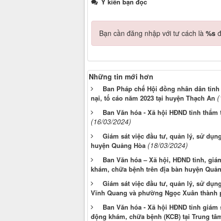
Ý kiến bạn đọc
Bạn cần đăng nhập với tư cách là
%s
đ
Những tin mới hơn
Ban Pháp chế Hội đồng nhân dân tỉnh gi
(
nại, tố cáo năm 2023 tại huyện Thạch An
Ban Văn hóa - Xã hội HĐND tỉnh thẩm t
(16/03/2024)
Giám sát việc đầu tư, quản lý, sử dụng
(18/03/2024)
huyện Quảng Hòa
Ban Văn hóa – Xã hội, HĐND tỉnh, giám 
khám, chữa bệnh trên địa bàn huyện Quả
Giám sát việc đầu tư, quản lý, sử dụng
Vĩnh Quang và phường Ngọc Xuân thành 
Ban Văn hóa - Xã hội HĐND tỉnh giám sá
động khám, chữa bệnh (KCB) tại Trung tâ