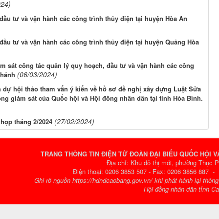
024)
đầu tư và vận hành các công trình thủy điện tại huyện Hòa An
đầu tư và vận hành các công trình thủy điện tại huyện Quảng Hòa
ám sát công tác quản lý quy hoạch, đầu tư và vận hành các công
(06/03/2024)
Khánh
dự hội thảo tham vấn ý kiến về hồ sơ đề nghị xây dựng Luật Sửa
ộng giám sát của Quốc hội và Hội đồng nhân dân tại tỉnh Hòa Bình.
(27/02/2024)
 họp tháng 2/2024
TRANG THÔNG TIN ĐIỆN TỬ ĐOÀN ĐẠI BIỂU QUỐC HỘI 
Địa chỉ: Khu đô thị mới, phường Thục 
Điện thoại: 0206 3853 507 - Fax: 0206 3856 887 
Ghi rõ nguồn https://hdndcaobang.gov.vn/ khi phát hành lại thôn
Hội đồng nhân dân tỉnh C