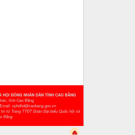
VÀ HỘI ĐỒNG NHÂN DÂN TỈNH CAO BẰNG
Phán, tỉnh Cao Bằng
- Email: vphdhd@caobang.gov.vn
g tin từ Trang TTĐT Đoàn Đại biểu Quốc hội và
ao Bằng