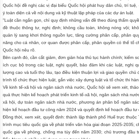
Quốc hội đề nghị các vị đại biểu Quốc hội phát huy dân chủ, trí tuệ
ý toàn diện cả về nội dung và kỹ thuật lập pháp của các dự án luật.
"Luật cần ngắn gọn, chỉ quy định những vấn đề theo đúng thẩm quyề
đề thuộc thông tư, nghị định; không cầu toàn, không nóng vội; kh
quản lý sang khơi thông nguồn lực, tăng cường phân cấp, phân quy
năng cho cá nhân, cơ quan được phân cấp, phân quyền có thể tổ ch
Quốc hội nêu rõ.
Bên cạnh đó, cần cắt giảm, đơn giản hóa thủ tục hành chính; kiểm so
ích cục bộ trong các luật, nghị quyết, bảo đảm khi các luật, nghị
lượng cao và tuổi thọ lâu, tạo điều kiện thuận lợi và giao quyền chủ
trình tổ chức thực hiện luật, gắn việc xây dựng luật và tổ chức thi hà
Về kinh tế-xã hội và ngân sách nhà nước, Quốc hội sẽ xem xét, thả
quả thực hiện kế hoạch phát triển kinh tế-xã hội, ngân sách nhà nướ
xã hội, dự toán ngân sách nhà nước, phương án phân bổ ngân sác
hiện kế hoạch đầu tư công năm 2024 và quyết định kế hoạch đầu tư
Đồng thời, xem xét, quyết định: thành lập thành phố Huế trực thuộ
trình mục tiêu quốc gia về phát triển văn hóa giai đoạn 2025-2035; 
quốc gia về phòng, chống ma túy đến năm 2030; chủ trương đầu tư