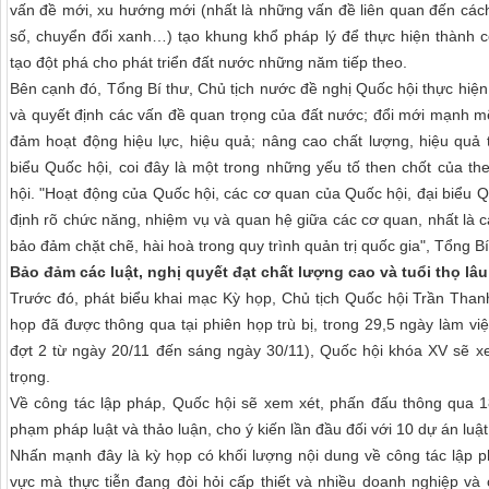
vấn đề mới, xu hướng mới (nhất là những vấn đề liên quan đến cách
số, chuyển đổi xanh…) tạo khung khổ pháp lý để thực hiện thành 
tạo đột phá cho phát triển đất nước những năm tiếp theo.
Bên cạnh đó, Tổng Bí thư, Chủ tịch nước đề nghị Quốc hội thực hiện
và quyết định các vấn đề quan trọng của đất nước; đổi mới mạnh m
đảm hoạt động hiệu lực, hiệu quả; nâng cao chất lượng, hiệu quả 
biểu Quốc hội, coi đây là một trong những yếu tố then chốt của t
hội. "Hoạt động của Quốc hội, các cơ quan của Quốc hội, đại biểu Qu
định rõ chức năng, nhiệm vụ và quan hệ giữa các cơ quan, nhất là 
bảo đảm chặt chẽ, hài hoà trong quy trình quản trị quốc gia", Tổng Bí
Bảo đảm các luật, nghị quyết đạt chất lượng cao và tuổi thọ lâu
Trước đó, phát biểu khai mạc Kỳ họp, Chủ tịch Quốc hội Trần Than
họp đã được thông qua tại phiên họp trù bị, trong 29,5 ngày làm vi
đợt 2 từ ngày 20/11 đến sáng ngày 30/11), Quốc hội khóa XV sẽ xe
trọng.
Về công tác lập pháp, Quốc hội sẽ xem xét, phấn đấu thông qua 18
phạm pháp luật và thảo luận, cho ý kiến lần đầu đối với 10 dự án luật
Nhấn mạnh đây là kỳ họp có khối lượng nội dung về công tác lập ph
vực mà thực tiễn đang đòi hỏi cấp thiết và nhiều doanh nghiệp và 