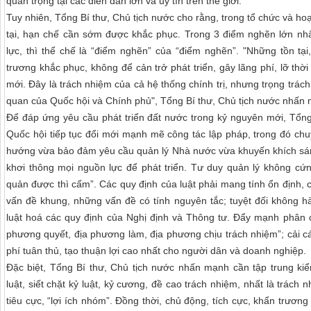
quan trọng tại các diễn đàn lớn và uy tín trên thế giới.
Tuy nhiên, Tổng Bí thư, Chủ tịch nước cho rằng, trong tổ chức và h
tại, hạn chế cần sớm được khắc phục. Trong 3 điểm nghẽn lớn nhất
lực, thì thể chế là “điểm nghẽn” của “điểm nghẽn”. "Những tồn tạ
trương khắc phục, không để cản trở phát triển, gây lãng phí, lỡ thờ
mới. Đây là trách nhiệm của cả hệ thống chính trị, nhưng trọng trách 
quan của Quốc hội và Chính phủ", Tổng Bí thư, Chủ tịch nước nhấn
Để đáp ứng yêu cầu phát triển đất nước trong kỷ nguyên mới, Tổng
Quốc hội tiếp tục đổi mới mạnh mẽ công tác lập pháp, trong đó chu
hướng vừa bảo đảm yêu cầu quản lý Nhà nước vừa khuyến khích sáng
khơi thông mọi nguồn lực để phát triển. Tư duy quản lý không cứn
quản được thì cấm”. Các quy định của luật phải mang tính ổn định, có 
vấn đề khung, những vấn đề có tính nguyên tắc; tuyệt đối không h
luật hoá các quy định của Nghị định và Thông tư. Đẩy mạnh phân
phương quyết, địa phương làm, địa phương chịu trách nhiệm”; cải các
phí tuân thủ, tạo thuận lợi cao nhất cho người dân và doanh nghiệp.
Đặc biệt, Tổng Bí thư, Chủ tịch nước nhấn mạnh cần tập trung ki
luật, siết chặt kỷ luật, kỷ cương, đề cao trách nhiệm, nhất là trác
tiêu cực, “lợi ích nhóm”. Đồng thời, chủ động, tích cực, khẩn trươ