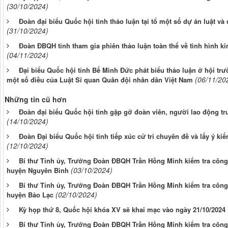
(30/10/2024)
Đoàn đại biểu Quốc hội tỉnh thảo luận tại tổ một số dự án luật và
(31/10/2024)
Đoàn ĐBQH tỉnh tham gia phiên thảo luận toàn thể về tình hình ki
(04/11/2024)
Đại biểu Quốc hội tỉnh Bế Minh Đức phát biểu thảo luận ở hội tr
(06/11/20
một số điều của Luật Sĩ quan Quân đội nhân dân Việt Nam
Những tin cũ hơn
Đoàn đại biểu Quốc hội tỉnh gặp gỡ đoàn viên, người lao động t
(14/10/2024)
Đoàn Đại biểu Quốc hội tỉnh tiếp xúc cử tri chuyên đề và lấy ý kiế
(12/10/2024)
Bí thư Tỉnh ủy, Trưởng Đoàn ĐBQH Trần Hồng Minh kiểm tra công t
(03/10/2024)
huyện Nguyên Bình
Bí thư Tỉnh ủy, Trưởng Đoàn ĐBQH Trần Hồng Minh kiểm tra công t
(02/10/2024)
huyện Bảo Lạc
Kỳ họp thứ 8, Quốc hội khóa XV sẽ khai mạc vào ngày 21/10/2024
Bí thư Tỉnh ủy, Trưởng Đoàn ĐBQH Trần Hồng Minh kiểm tra công t