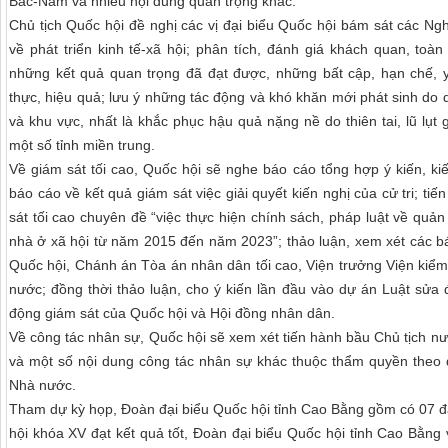
Bắc-Nam và nhiều nội dung quan trọng khác.
Chủ tịch Quốc hội đề nghị các vị đại biểu Quốc hội bám sát các Ng
về phát triển kinh tế-xã hội; phân tích, đánh giá khách quan, toà
những kết quả quan trọng đã đạt được, những bất cập, hạn chế, y
thực, hiệu quả; lưu ý những tác động và khó khăn mới phát sinh do d
và khu vực, nhất là khắc phục hậu quả nặng nề do thiên tai, lũ lụt 
một số tỉnh miền trung.
Về giám sát tối cao, Quốc hội sẽ nghe báo cáo tổng hợp ý kiến, ki
báo cáo về kết quả giám sát việc giải quyết kiến nghị của cử tri; tiế
sát tối cao chuyên đề “việc thực hiện chính sách, pháp luật về quản 
nhà ở xã hội từ năm 2015 đến năm 2023”; thảo luận, xem xét các b
Quốc hội, Chánh án Tòa án nhân dân tối cao, Viện trưởng Viện kiểm
nước; đồng thời thảo luận, cho ý kiến lần đầu vào dự án Luật sửa 
động giám sát của Quốc hội và Hội đồng nhân dân.
Về công tác nhân sự, Quốc hội sẽ xem xét tiến hành bầu Chủ tịch n
và một số nội dung công tác nhân sự khác thuộc thẩm quyền theo 
Nhà nước.
Tham dự kỳ họp, Đoàn đại biểu Quốc hội tỉnh Cao Bằng gồm có 07 đạ
hội khóa XV đạt kết quả tốt, Đoàn đại biểu Quốc hội tỉnh Cao Bằng 