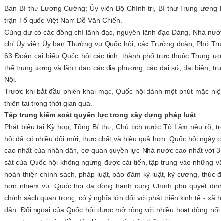
Ban Bí thư Lương Cường; Ủy viên Bộ Chính trị, Bí thư Trung ương
trận Tổ quốc Việt Nam Đỗ Văn Chiến.
Cùng dự có các đồng chí lãnh đạo, nguyên lãnh đạo Đảng, Nhà nước
chí Ủy viên Ủy ban Thường vụ Quốc hội, các Trưởng đoàn, Phó Trư
63 Đoàn đại biểu Quốc hội các tỉnh, thành phố trực thuộc Trung ư
thể trung ương và lãnh đạo các địa phương, các đại sứ, đại biện, tr
Nội.
Trước khi bắt đầu phiên khai mạc, Quốc hội dành một phút mặc niệ
thiên tai trong thời gian qua.
Tập trung kiểm soát quyền lực trong xây dựng pháp luật
Phát biểu tại Kỳ họp, Tổng Bí thư, Chủ tịch nước Tô Lâm nêu rõ, t
hội đã có nhiều đổi mới, thực chất và hiệu quả hơn. Quốc hội ngày c
cao nhất của nhân dân, cơ quan quyền lực Nhà nước cao nhất với 3
sát của Quốc hội không ngừng được cải tiến, tập trung vào những 
hoàn thiện chính sách, pháp luật, bảo đảm kỷ luật, kỷ cương, thúc
hơn nhiệm vụ. Quốc hội đã đồng hành cùng Chính phủ quyết định,
chính sách quan trọng, có ý nghĩa lớn đối với phát triển kinh tế - xã
dân. Đối ngoại của Quốc hội được mở rộng với nhiều hoạt động nổi 