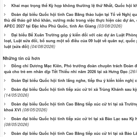
Khai mạc trọng thể Kỳ họp không thường lệ thứ Nhất, Quốc hội k
Đoàn đại biểu Quốc hội tỉnh Cao Bằng thảo luận tại Tổ về Nghị q
thù để tháo gỡ khó khăn, vướng mắc trong việc thực hiện các dự án, 
(03/08/2026)
APEC 2027 tại Đặc khu Phú Quốc, tỉnh An Giang
Đại biểu Bế Xuân Trường góp ý kiến đối với các dự án Luật Phòng
loạt, Luật sửa đổi, bổ sung một số điều của 09 luật về quân sự, quố
(04/08/2026)
luật (sửa đổi)
Những tin cũ hơn
Đồng chí Dương Mạc Kiên, Phó trưởng đoàn chuyên trách Đoàn đạ
(26
quà cho trẻ em nhân dịp Tết Thiếu nhi năm 2026 tại xã Hưng Đạo
Đoàn Đại biểu Quốc hội tỉnh lắng nghe, tiếp thu ý kiến kiến nghị 
Đoàn đại biểu Quốc hội tỉnh tiếp xúc cử tri xã Trùng Khánh sau k
(14/05/2026)
Đoàn đại biểu Quốc hội tỉnh Cao Bằng tiếp xúc cử tri tại xã Trườ
(08/05/2026)
khoá XVI
Đoàn đại biểu Quốc hội tỉnh tiếp xúc cử tri tại xã Bảo Lạc sau Kỳ
(08/05/2026)
Đoàn đại biểu Quốc hội tỉnh Cao Bằng tiếp xúc cử tri tại xã Bảo 