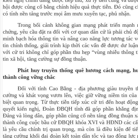
kiến nghị chính đáng được tiếp thu, xử lý đến cùng và được
hội được củng cố bằng chính hiệu quả thực tiễn. Đó cũng c
có tính nền tảng trước mọi âm mưu xuyên tạc, phủ nhận.
Trong bối cảnh không gian mạng phát triển mạnh 
chứng, yêu cầu đặt ra đối với cơ quan dân cử là phải chủ 
minh bạch hóa thông tin và nâng cao năng lực tương tác 
tin chính thống, giải trình kịp thời các vấn đề được dư lu
với cử tri không chỉ góp phần thu hẹp “vùng nhiễu thông t
tin xã hội, tăng cường sự đồng thuận.
Phát huy truyền thống quê hương cách mạng, h
thành công vững chắc
Đối với tỉnh Cao Bằng - địa phương giàu truyền t
cường và khát vọng vươn lên, việc giữ vững niềm tin củ
biệt quan trọng. Từ thực tiễn tiếp xúc cử tri đến hoạt độn
quyết kiến nghị, Đoàn ĐBQH tỉnh đã góp phần khẳng định
Đảng và lòng dân, góp phần củng cố nền tảng đồng thuận xã
thành công cuộc bầu cử ĐBQH khóa XVI và HĐND các cấp
là yêu cầu chính trị quan trọng, mà còn là điều kiện để t
tăng cường khối đại đoàn kết toàn dân tộc và tạo động lực 