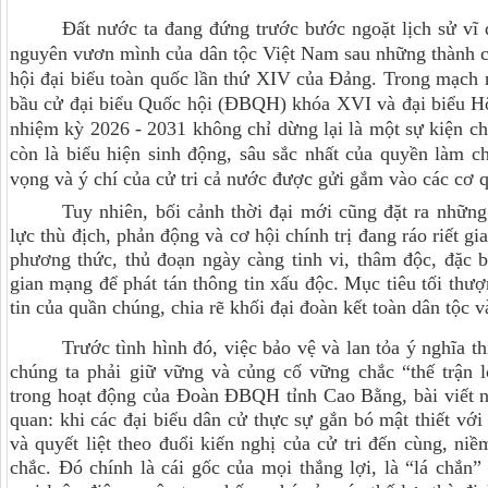
Đất nước ta đang đứng trước bước ngoặt lịch sử vĩ
nguyên vươn mình của dân tộc Việt Nam sau những thành c
hội đại biểu toàn quốc lần thứ XIV của Đảng. Trong mạch 
bầu cử đại biểu Quốc hội (ĐBQH) khóa XVI và đại biểu 
nhiệm kỳ 2026 - 2031 không chỉ dừng lại là một sự kiện chí
còn là biểu hiện sinh động, sâu sắc nhất của quyền làm c
vọng và ý chí của cử tri cả nước được gửi gắm vào các cơ 
Tuy nhiên, bối cảnh thời đại mới cũng đặt ra những
lực thù địch, phản động và cơ hội chính trị đang ráo riết g
phương thức, thủ đoạn ngày càng tinh vi, thâm độc, đặc bi
gian mạng để phát tán thông tin xấu độc. Mục tiêu tối thư
tin của quần chúng, chia rẽ khối đại đoàn kết toàn dân tộc 
Trước tình hình đó, việc bảo vệ và lan tỏa ý nghĩa t
chúng ta phải giữ vững và củng cố vững chắc “thế trận l
trong hoạt động của Đoàn ĐBQH tỉnh Cao Bằng, bài viết n
quan: khi các đại biểu dân cử thực sự gắn bó mật thiết vớ
và quyết liệt theo đuổi kiến nghị của cử tri đến cùng, ni
chắc. Đó chính là cái gốc của mọi thắng lợi, là “lá chắn”