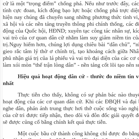
cử là một “trọng điểm” chống phá. Nếu như trước đây, cá
tính cực đoan, kích động bạo lực hoặc chống phá trực diện
hiện nay chúng đã chuyển sang những phương thức tinh v
xã hội và các nền tảng truyền thông phi chính thống, các 
động của Quốc hội, HĐND; xuyên tạc công tác nhân sự, kíc
vai trò của cơ quan dân cử nhằm làm suy giảm niềm tin củ
trị.Nguy hiểm hơn, chúng lợi dụng chiêu bài “dân chủ”, “n
gieo rắc tâm lý thờ ơ chính trị, tạo khoảng cách giữa N
phủ nhận giá trị của lá phiếu và vai trò đại diện của các cơ
làm xói mòn “thế trận lòng dân” - nền tảng cốt lõi tạo nên 
Hiệu quả hoạt động dân cử - thước đo niềm tin 
nhất
Thực tiễn cho thấy, không có sự phản bác nào thuy
hoạt động của các cơ quan dân cử. Khi các ĐBQH và đại
nghe dân, phản ánh trung thực hơi thở cuộc sống vào nghị 
của cử tri được tiếp nhận, theo dõi và đôn đốc giải quyết 
sẽ được củng cố bằng chính kết quả thực tiễn.
Một cuộc bầu cử thành công không chỉ được đo bằng 