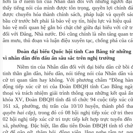
hơn là ở niềm tin của Nhân dân đối với những người đại
thấy tiếng nói của mình được tôn trọng, quyền lợi chính đ
được chuyển hóa thành chính sách, pháp luật và quyết sác
bầu cử trước hết phải là bảo vệ uy tín, hiệu lực và hiệu qu
bảo vệ mối quan hệ gắn bó chặt chẽ giữa đại biểu với cử t
đối với Đảng, Nhà nước. Đó cũng chính là nền tảng quan tr
âm mưu, thủ đoạn và luận điệu xuyên tạc, chống phá của các
Đoàn đại biểu Quốc hội tỉnh Cao Bằng từ những c
vì nhân dân đến dấu ấn sâu sắc trên nghị trường
Niềm tin của Nhân dân đối với đại biểu dân cử bồi 
tinh thần gần dân, hiểu dân, nói tiếng nói của Nhân dân v
cử tri quan tâm hay không. Với phương châm “Đồng hành
động tiếp xúc cử tri của Đoàn ĐBQH tỉnh Cao Bằng ngày
thoại và trách nhiệm giải trình thông qua những kết quả ấ
khóa XV
, Đoàn ĐBQH tỉnh đã tổ chức
94
cuộc tiếp xúc
cử
161
xã, phường
, thị trấn của
10
/
10
huyện, thành phố t
quyền hai cấp)
, trong đó có 08 hội nghị tiếp xúc cử tri th
02 hội nghị
tiếp xúc cử tri
trực tiếp kết hợp trực tuyến đế
xã, phường
.
Đặc biệt, lần đầu tiên Đoàn ĐBQH tỉnh tổ ch
cử để gặp gỡ, thăm hỏi, động viên, lắng nghe tâm tư, ng