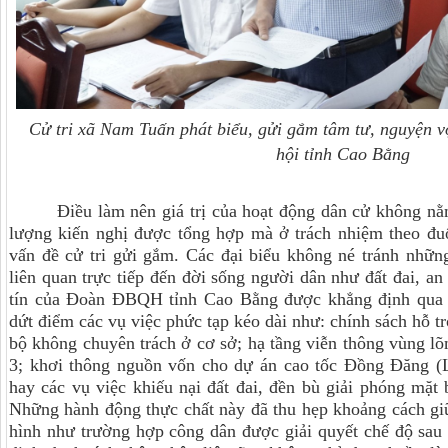
Cử tri xã Nam Tuấn phát biểu, gửi gắm tâm tư, nguyện 
hội tỉnh Cao Bằng
Điều làm nên giá trị của hoạt động dân cử không nằ
lượng kiến nghị được tổng hợp mà ở trách nhiệm theo đuổ
vấn đề cử tri gửi gắm. Các đại biểu không né tránh nhữn
liên quan trực tiếp đến đời sống người dân như đất đai, a
tín của Đoàn ĐBQH tỉnh Cao Bằng được khẳng định qua việ
dứt điểm các vụ việc phức tạp kéo dài như: chính sách hỗ t
bộ không chuyên trách ở cơ sở; hạ tầng viễn thông vùng lõm
3; khơi thông nguồn vốn cho dự án cao tốc
Đồng Đăng (L
hay các vụ việc khiếu nại đất đai, đền bù giải phóng mặt b
Những hành động thực chất này đã thu hẹp khoảng cách gi
hình như trường hợp công dân được giải quyết chế độ sau