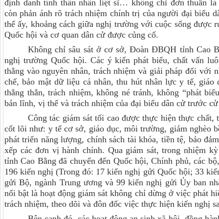
định danh tính thân nhân liệt sĩ… không chỉ đơn thuần l
còn phản ánh rõ trách nhiệm chính trị của người đại biểu 
thể ấy, khoảng cách giữa nghị trường với cuộc sống được rú
Quốc hội và cơ quan dân cử được củng cố.
Không chỉ sâu sát ở cơ sở, Đoàn ĐBQH tỉnh Cao Bằn
nghị trường Quốc hội. Các ý kiến phát biểu, chất vấn lu
thẳng vào nguyên nhân, trách nhiệm và giải pháp đối với n
chế, bảo mật dữ liệu cá nhân, thu hút nhân lực y tế, giáo
thẳng thắn, trách nhiệm, không né tránh, không “phát bi
bản lĩnh, vị thế và trách nhiệm của đại biểu dân cử trước cử
Công tác giám sát tối cao được thực hiện thực chất, 
cốt lõi như: y tế cơ sở, giáo dục, môi trường, giảm nghèo
phát triển năng lượng, chính sách tài khóa, tiền tệ, bảo đảm
xếp các đơn vị hành chính.
Qua giám sát, trong nhiệm 
tỉnh Cao Bằng đã
chuyển đến
Quốc hội, Chính phủ, các bộ
196 kiến nghị (
Trong đó: 17 kiến nghị gửi Quốc hội; 33 kiế
gửi Bộ, ngành Trung ương và 99 kiến nghị gửi Ủy ban nhâ
nổi bật là hoạt động giám sát không chỉ dừng ở việc phát hi
trách nhiệm, theo dõi và đôn đốc việc thực hiện kiến nghị s
Bên cạnh đó, các hoạt động an sinh xã hội, đồng hàn