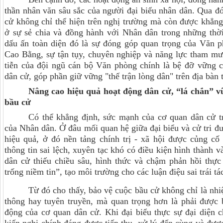
thần nhân văn sâu sắc của người đại biểu nhân dân. Qua đó
cử không chỉ thể hiện trên nghị trường mà còn được khẳng 
ở sự sẻ chia và đồng hành với Nhân dân trong những th
dấu ấn toàn diện đó là sự đóng góp quan trọng của V
Cao Bằng, sự tận tụy, chuyên nghiệp và năng lực tham mưu
tiễn của đội ngũ cán bộ Văn phòng chính là bệ đỡ vững c
dân cử, góp phần giữ vững "thế trận lòng dân" trên địa bàn t
Nâng cao hiệu quả hoạt động dân cử, “lá chắn” v
bầu cử
Có thể khẳng định, sức mạnh của cơ quan dân cử tr
của Nhân dân. Ở đâu mối quan hệ giữa đại biểu và cử tri đư
hiệu quả, ở đó nền tảng chính trị - xã hội được củng cố
thông tin sai lệch, xuyên tạc khó có điều kiện hình thành v
dân cử thiếu chiều sâu, hình thức và chậm phản hồi thực
trống niềm tin”, tạo môi trường cho các luận điệu sai trái t
Từ đó cho thấy, bảo vệ cuộc bầu cử không chỉ là nhi
thông hay tuyên truyền, mà quan trọng hơn là phải được 
động của cơ quan dân cử. Khi đại biểu thực sự đại diện 