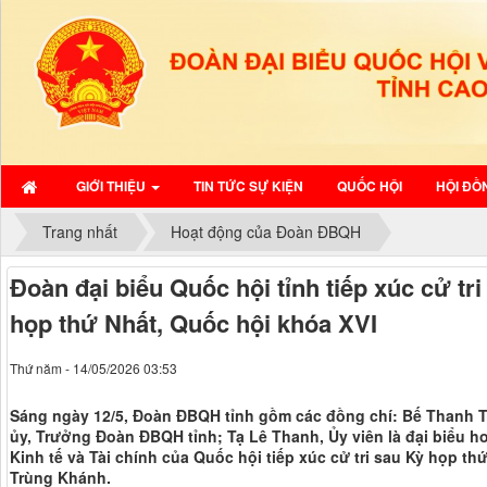
GIỚI THIỆU
TIN TỨC SỰ KIỆN
QUỐC HỘI
HỘI ĐỒ
Trang nhất
Hoạt động của Đoàn ĐBQH
Đoàn đại biểu Quốc hội tỉnh tiếp xúc cử tr
họp thứ Nhất, Quốc hội khóa XVI
Thứ năm - 14/05/2026 03:53
Sáng ngày 12/5, Đoàn ĐBQH tỉnh gồm các đồng chí: Bế Thanh T
ủy, Trưởng Đoàn ĐBQH tỉnh; Tạ Lê Thanh, Ủy viên là đại biểu h
Kinh tế và Tài chính của Quốc hội tiếp xúc cử tri sau Kỳ họp thứ
Trùng Khánh.