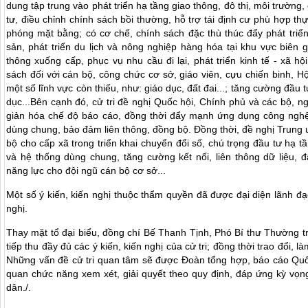
dung tập trung vào phát triển hạ tầng giao thông, đô thị, môi trường
tư, điều chỉnh chính sách bồi thường, hỗ trợ tái định cư phù hợp thực
phóng mặt bằng; có cơ chế, chính sách đặc thù thúc đẩy phát triển
sản, phát triển du lịch và nông nghiệp hàng hóa tại khu vực biên 
thông xuống cấp, phục vụ nhu cầu đi lại, phát triển kinh tế - xã 
sách đối với cán bộ, công chức cơ sở, giáo viên, cựu chiến binh, H
một số lĩnh vực còn thiếu, như: giáo dục, đất đai...; tăng cường đầu t
dục...Bên cạnh đó, cử tri đề nghị Quốc hội, Chính phủ và các bộ, 
giản hóa chế độ báo cáo, đồng thời đẩy mạnh ứng dụng công nghệ
dùng chung, bảo đảm liên thông, đồng bộ. Đồng thời, đề nghị Trung
bộ cho cấp xã trong triển khai chuyển đổi số, chú trọng đầu tư hạ t
và hệ thống dùng chung, tăng cường kết nối, liên thông dữ liệu,
năng lực cho đội ngũ cán bộ cơ sở...
Một số ý kiến, kiến nghị thuộc thẩm quyền đã được đại diện lãnh đạ
nghị.
Thay mặt tổ đại biểu, đồng chí
Bế Thanh Tịnh, Phó Bí thư Thường t
tiếp thu đầy đủ các ý kiến, kiến nghị của cử tri; đồng thời trao đổi,
Những vấn đề cử tri quan tâm sẽ được Đoàn tổng hợp, báo cáo Quố
quan chức năng xem xét, giải quyết theo quy định, đáp ứng kỳ vọ
dân./.