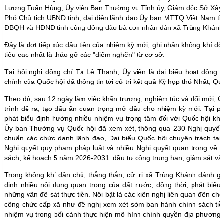
Lương Tuấn Hùng, Ủy viên Ban Thường vụ Tỉnh ủy, Giám đốc Sở Xâ
Phó Chủ tịch UBND tỉnh; đại diện lãnh đạo Ủy ban MTTQ Việt Nam ti
ĐBQH và HĐND tỉnh cùng
đông đảo bà con nhân dân xã Trùng Khán
Đây là đợt tiếp xúc đầu tiên của nhiệm kỳ mới, ghi nhận không khí đ
tiêu cao nhất là tháo gỡ các "điểm nghẽn" từ cơ sở.
Tại hội nghị đồng chí
Tạ Lê Thanh, Ủy viên là đại biểu hoạt động 
chính của Quốc hội
đã thông tin tới cử tri kết quả Kỳ họp thứ Nhất, 
Theo đó, sau 12 ngày làm việc khẩn trương, nghiêm túc và đổi mới,
trình đề ra, tạo dấu ấn quan trọng mở đầu cho nhiệm kỳ mới. Tại 
phát biểu định hướng nhiều nhiệm vụ trọng tâm đối với Quốc hội kh
Ủy ban Thường vụ Quốc hội đã xem xét, thông qua 230 Nghị quyết
chuẩn các chức danh lãnh đạo, Đại biểu Quốc hội chuyên trách tạ
Nghị quyết quy phạm pháp luật và nhiều Nghị quyết quan trọng về ph
sách, kế hoạch 5 năm 2026-2031, đầu tư công trung hạn, giám sát v
Trong không khí dân chủ, thẳng thắn, cử tri xã Trùng Khánh đánh g
định nhiều nội dung quan trọng của đất nước; đồng thời, phát biểu
những vấn đề sát thực tiễn. Nổi bật là các kiến nghị liên quan đến ch
công chức cấp xã như đề nghị xem xét sớm ban hành chính sách ti
nhiệm vụ trong bối cảnh thực hiện mô hình chính quyền địa phương