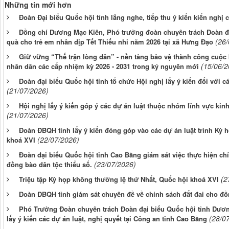
Những tin mới hơn
Đoàn Đại biểu Quốc hội tỉnh lắng nghe, tiếp thu ý kiến kiến nghị 
Đồng chí Dương Mạc Kiên, Phó trưởng đoàn chuyên trách Đoàn đạ
(26
quà cho trẻ em nhân dịp Tết Thiếu nhi năm 2026 tại xã Hưng Đạo
Giữ vững “Thế trận lòng dân” - nền tảng bảo vệ thành công cuộc
(15/06/2
nhân dân các cấp nhiệm kỳ 2026 - 2031 trong kỷ nguyên mới
Đoàn đại biểu Quốc hội tỉnh tổ chức Hội nghị lấy ý kiến đối với c
(21/07/2026)
Hội nghị lấy ý kiến góp ý các dự án luật thuộc nhóm lĩnh vực kinh
(21/07/2026)
Đoàn ĐBQH tỉnh lấy ý kiến đóng góp vào các dự án luật trình Kỳ 
(22/07/2026)
khoá XVI
Đoàn đại biểu Quốc hội tỉnh Cao Bằng giám sát việc thực hiện chín
(23/07/2026)
đồng bào dân tộc thiểu số.
(2
Triệu tập Kỳ họp không thường lệ thứ Nhất, Quốc hội khoá XVI
Đoàn ĐBQH tỉnh giám sát chuyên đề về chính sách đất đai cho đồ
Phó Trưởng Đoàn chuyên trách Đoàn đại biểu Quốc hội tỉnh Dươn
(28/0
lấy ý kiến các dự án luật, nghị quyết tại Công an tỉnh Cao Bằng