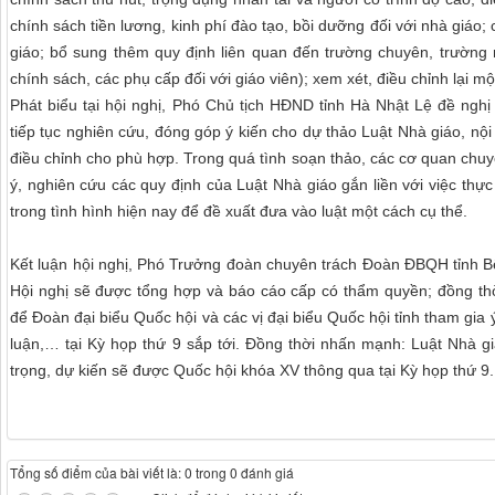
chính sách tiền lương, kinh phí đào tạo, bồi dưỡng đối với nhà giáo; 
giáo; bổ sung thêm quy định liên quan đến trường chuyên, trường 
chính sách, các phụ cấp đối với giáo viên); xem xét, điều chỉnh lại m
Phát biểu tại hội nghị, Phó Chủ tịch HĐND tỉnh Hà Nhật Lệ đề ngh
tiếp tục nghiên cứu, đóng góp ý kiến cho dự thảo Luật Nhà giáo, nội
điều chỉnh cho phù hợp. Trong quá tình soạn thảo, các cơ quan chu
ý, nghiên cứu các quy định của Luật Nhà giáo gắn liền với việc th
trong tình hình hiện nay để đề xuất đưa vào luật một cách cụ thể.
Kết luận hội nghị, Phó Trưởng đoàn chuyên trách Đoàn ĐBQH tỉnh Bế
Hội nghị sẽ được tổng hợp và báo cáo cấp có thẩm quyền; đồng thờ
để Đoàn đại biểu Quốc hội và các vị đại biểu Quốc hội tỉnh tham gia ý
luận,… tại Kỳ họp thứ 9 sắp tới. Đồng thời nhấn mạnh: Luật Nhà g
trọng, dự kiến sẽ được Quốc hội khóa XV thông qua tại Kỳ họp thứ 9.
Tổng số điểm của bài viết là: 0 trong 0 đánh giá