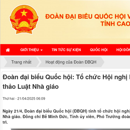
GIỚI THIỆU
TIN TỨC SỰ KIỆN
QUỐC HỘI
HỘI ĐỒ
Trang nhất
Hoạt động của Đoàn ĐBQH
Đoàn đại biểu Quốc hội: Tổ chức Hội nghị 
thảo Luật Nhà giáo
Thứ hai - 21/04/2025 06:09
Ngày 21/4, Đoàn đại biểu Quốc hội (ĐBQH) tỉnh tổ chức hội ngh
Nhà giáo. Đồng chí Bế Minh Đức, Tỉnh ủy viên, Phó Trưởng đo
trì.