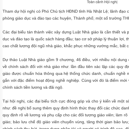
Toàn cảnh Hội nghị
Tham dự hội nghị có Phó Chủ tịch HĐND tỉnh Hà Nhật Lệ; lãnh đạo 
phòng giáo dục và đào tạo các huyện, Thành phố; một số trường TH
Các đại biểu tán thành việc xây dựng Luật Nhà giáo là cần thiết và
dục và đào tạo là quốc sách hàng đầu; tạo cơ sở pháp lý thuận lợi, th
cao chất lượng đội ngũ nhà giáo, khắc phục những vướng mắc, bất cậ
Dự thảo Luật Nhà giáo gồm 9 chương, 46 điều, với nhiều nội dung 
về chính sách đối với nhà giáo như: lần đầu tiên xác lập các quy đị
giáo được chuẩn hóa thông qua hệ thống chức danh, chuẩn nghề n
gắn với đặc điểm hoạt động nghề nghiệp. Cùng với đó là điểm mới v
chính sách tiền lương và đãi ngộ.
Tại hội nghị, các đại biểu tích cực đóng góp và cho ý kiến về một 
như: đề nghị bổ sung thêm quy định hình thức thay đổi các chức danh
quy định rõ về lương và phụ cấp cho các đối tượng giáo viên; làm r
giáo; bảo lưu chế độ giáo viên chuyển vùng, tăng thời gian bảo lư
chính sách thu hút, trọng dụng nhân tài và người có trình độ cao, đ