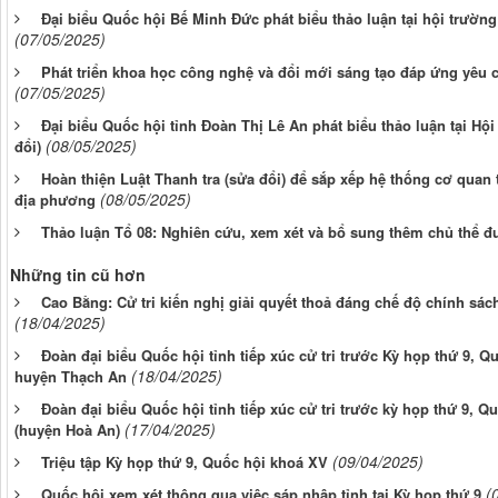
Đại biểu Quốc hội Bế Minh Đức phát biểu thảo luận tại hội trường
(07/05/2025)
Phát triển khoa học công nghệ và đổi mới sáng tạo đáp ứng yêu c
(07/05/2025)
Đại biểu Quốc hội tỉnh Đoàn Thị Lê An phát biểu thảo luận tại Hộ
(08/05/2025)
đổi)
Hoàn thiện Luật Thanh tra (sửa đổi) để sắp xếp hệ thống cơ quan 
(08/05/2025)
địa phương
Thảo luận Tổ 08: Nghiên cứu, xem xét và bổ sung thêm chủ thể 
Những tin cũ hơn
Cao Bằng: Cử tri kiến nghị giải quyết thoả đáng chế độ chính sá
(18/04/2025)
Đoàn đại biểu Quốc hội tỉnh tiếp xúc cử tri trước Kỳ họp thứ 9, Q
(18/04/2025)
huyện Thạch An
Đoàn đại biểu Quốc hội tỉnh tiếp xúc cử tri trước kỳ họp thứ 9, 
(17/04/2025)
(huyện Hoà An)
(09/04/2025)
Triệu tập Kỳ họp thứ 9, Quốc hội khoá XV
(
Quốc hội xem xét thông qua việc sáp nhập tỉnh tại Kỳ họp thứ 9