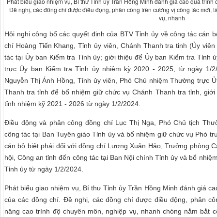
Phát biểu giao nhiệm vụ, Bí thư Tỉnh ủy Trần Hồng Minh đánh giá cao quá trình
Đề nghị, các đồng chí được điều động, phân công trên cương vị công tác mới, t
vụ, nhanh
Hội nghị công bố các quyết định của BTV Tỉnh ủy về công tác cán 
chí Hoàng Tiến Khang, Tỉnh ủy viên, Chánh Thanh tra tỉnh (Ủy viê
tác tại Ủy ban Kiểm tra Tỉnh ủy; giới thiệu để Ủy ban Kiểm tra Tỉ
trực Ủy ban Kiểm tra Tỉnh ủy nhiệm kỳ 2020 - 2025, từ ngày 1/2
Nguyễn Thị Ánh Hồng, Tỉnh ủy viên, Phó Chủ nhiệm Thường trực Ủy 
Thanh tra tỉnh để bổ nhiệm giữ chức vụ Chánh Thanh tra tỉnh, giớ
tỉnh nhiệm kỹ 2021 - 2026 từ ngày 1/2/2024.
Điều động và phân công đồng chí Lục Thị Nga, Phó Chủ tịch Thườ
công tác tại Ban Tuyên giáo Tỉnh ủy và bổ nhiệm giữ chức vụ Phó t
cán bộ biệt phái đối với đồng chí Lương Xuân Hảo, Trưởng phòng Cả
hội, Công an tỉnh đến công tác tại Ban Nội chính Tỉnh ủy và bổ nhi
Tỉnh ủy từ ngày 1/2/2024.
Phát biểu giao nhiệm vụ, Bí thư Tỉnh ủy Trần Hồng Minh đánh giá c
của các đồng chí. Đề nghị, các đồng chí được điều động, phân côn
nâng cao trình độ chuyên môn, nghiệp vụ, nhanh chóng nắm bắt cô