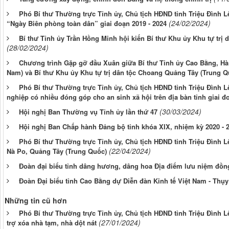
Phó Bí thư Thường trực Tỉnh ủy, Chủ tịch HĐND tỉnh Triệu Đình L
(24/02/2024)
“Ngày Biên phòng toàn dân” giai đoạn 2019 - 2024
Bí thư Tỉnh ủy Trần Hồng Minh hội kiến Bí thư Khu ủy Khu tự trị
(28/02/2024)
Chương trình Gặp gỡ đầu Xuân giữa Bí thư Tỉnh ủy Cao Bằng, Hà
Nam) và Bí thư Khu ủy Khu tự trị dân tộc Choang Quảng Tây (Trung Q
Phó Bí thư Thường trực Tỉnh ủy, Chủ tịch HĐND tỉnh Triệu Đình L
nghiệp có nhiều đóng góp cho an sinh xã hội trên địa bàn tỉnh giai đo
(30/03/2024)
Hội nghị Ban Thường vụ Tỉnh ủy lần thứ 47
Hội nghị Ban Chấp hành Đảng bộ tỉnh khóa XIX, nhiệm kỳ 2020 - 2
Phó Bí thư Thường trực Tỉnh ủy, Chủ tịch HĐND tỉnh Triệu Đình L
(22/04/2024)
Nà Po, Quảng Tây (Trung Quốc)
Đoàn đại biểu tỉnh dâng hương, dâng hoa Địa điểm lưu niệm đồn
Đoàn Đại biểu tỉnh Cao Bằng dự Diễn đàn Kinh tế Việt Nam - Thụy
Những tin cũ hơn
Phó Bí thư Thường trực Tỉnh ủy, Chủ tịch HĐND tỉnh Triệu Đình Lê:
(27/01/2024)
trợ xóa nhà tạm, nhà dột nát