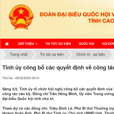
GIỚI THIỆU
TIN TỨC SỰ KIỆN
QUỐC HỘI
HỘI ĐỒ
Trang nhất
Tin tức sự kiện
Chính trị - sự kiện
Tỉnh ủy công bố các quyết định về công tá
Thứ hai - 05/02/2024 05:31
Sáng 5/2, Tỉnh ủy tổ chức hội nghị công bố các quyết định củ
công tác cán bộ. Đồng chí Trần Hồng Minh, Ủy viên Trung ương
đại biểu Quốc hội tỉnh chủ trì.
Tham dự có các đồng chí: Triệu Đình Lê, Phó Bí thư Thường trự
Hoàng Xuân Ánh, Phó Bí thư Tỉnh ủy, Chủ tịch UBND tỉnh, Thư