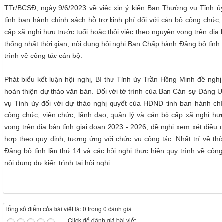
TTr/BCSĐ, ngày 9/6/2023 về việc xin ý kiến Ban Thường vụ Tỉnh ủ
tỉnh ban hành chính sách hỗ trợ kinh phí đối với cán bộ công chức,
cấp xã nghỉ hưu trước tuổi hoặc thôi việc theo nguyện vọng trên địa 
thống nhất thời gian, nội dung hội nghị Ban Chấp hành Đảng bộ tỉnh 
trình về công tác cán bộ.
Phát biểu kết luận hội nghị, Bí thư Tỉnh ủy Trần Hồng Minh đề nghị
hoàn thiện dự thảo văn bản. Đối với tờ trình của Ban Cán sự Đảng 
vụ Tỉnh ủy đối với dự thảo nghị quyết của HĐND tỉnh ban hành chí
công chức, viên chức, lãnh đạo, quản lý và cán bộ cấp xã nghỉ hưu
vọng trên địa bàn tỉnh giai đoạn 2023 - 2026, đề nghị xem xét điều
hợp theo quy định, tương ứng với chức vụ công tác. Nhất trí về th
Đảng bộ tỉnh lần thứ 14 và các hội nghị thực hiện quy trình về cô
nội dung dự kiến trình tại hội nghị.
Tổng số điểm của bài viết là: 0 trong 0 đánh giá
Click để đánh giá bài viết