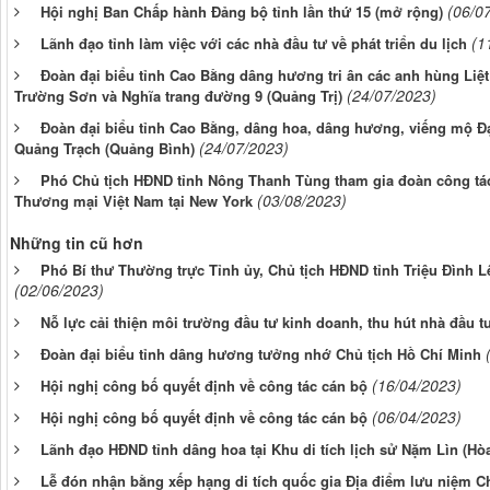
(06/0
Hội nghị Ban Chấp hành Đảng bộ tỉnh lần thứ 15 (mở rộng)
(1
Lãnh đạo tỉnh làm việc với các nhà đầu tư về phát triển du lịch
Đoàn đại biểu tỉnh Cao Bằng dâng hương tri ân các anh hùng Liệt s
(24/07/2023)
Trường Sơn và Nghĩa trang đường 9 (Quảng Trị)
Đoàn đại biểu tỉnh Cao Bằng, dâng hoa, dâng hương, viếng mộ Đ
(24/07/2023)
Quảng Trạch (Quảng Bình)
Phó Chủ tịch HĐND tỉnh Nông Thanh Tùng tham gia đoàn công tác 
(03/08/2023)
Thương mại Việt Nam tại New York
Những tin cũ hơn
Phó Bí thư Thường trực Tỉnh ủy, Chủ tịch HĐND tỉnh Triệu Đình L
(02/06/2023)
Nỗ lực cải thiện môi trường đầu tư kinh doanh, thu hút nhà đầu t
Đoàn đại biểu tỉnh dâng hương tưởng nhớ Chủ tịch Hồ Chí Minh
(16/04/2023)
Hội nghị công bố quyết định về công tác cán bộ
(06/04/2023)
Hội nghị công bố quyết định về công tác cán bộ
Lãnh đạo HĐND tỉnh dâng hoa tại Khu di tích lịch sử Nặm Lìn (Hò
Lễ đón nhận bằng xếp hạng di tích quốc gia Địa điểm lưu niệm C