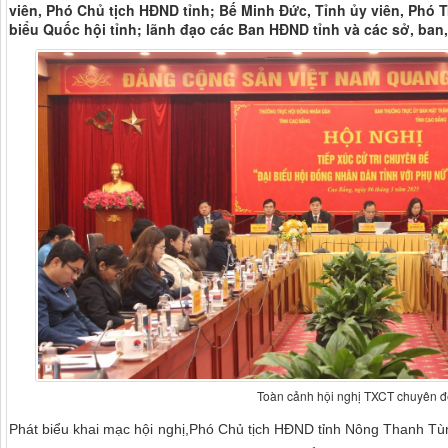
viên, Phó Chủ tịch HĐND tỉnh; Bế Minh Đức, Tỉnh ủy viên, Phó
biểu Quốc hội tỉnh; lãnh đạo các Ban HĐND tỉnh và các sở, ban,
Toàn cảnh hội nghị TXCT chuyên đ
Phát biểu khai mạc hội nghị,Phó Chủ tịch HĐND tỉnh Nông Thanh Tùn