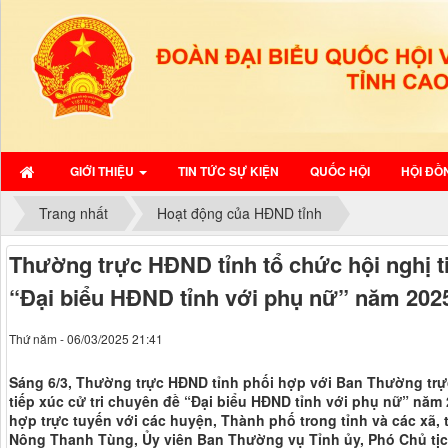
GIỚI THIỆU
TIN TỨC SỰ KIỆN
QUỐC HỘI
HỘI ĐỒ
Trang nhất
Hoạt động của HĐND tỉnh
Thường trực HĐND tỉnh tổ chức hội nghị ti
“Đại biểu HĐND tỉnh với phụ nữ” năm 202
Thứ năm - 06/03/2025 21:41
Sáng 6/3, Thường trực HĐND tỉnh phối hợp với Ban Thường trự
tiếp xúc cử tri chuyên đề “Đại biểu HĐND tỉnh với phụ nữ” năm 
hợp trực tuyến với các huyện, Thành phố trong tỉnh và các xã, 
Nông Thanh Tùng, Ủy viên Ban Thường vụ Tỉnh ủy, Phó Chủ tịc