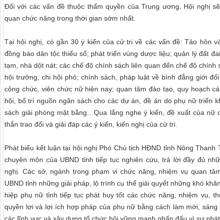
Đối với các vấn đề thuộc thẩm quyền của Trung ương, Hội nghị s
quan chức năng trong thời gian sớm nhất.
Tại hội nghị, có gần 30 ý kiến của cử tri về các vấn đề: Tảo hôn 
đồng bào dân tộc thiểu số; phát triển vùng dược liệu; quản lý đất đa
tạm, nhà dột nát; các chế độ chính sách liên quan đến chế độ chính 
hội trưởng, chi hội phó; chính sách, pháp luật về bình đẳng giới đối
công chức, viên chức nữ hiện nay; quan tâm đào tạo, quy hoạch c
hội, bố trí nguồn ngân sách cho các dự án, đề án do phụ nữ triển 
sách giải phóng mặt bằng…
Qua lắng nghe ý kiến, đề xuất của nữ c
thắn trao đổi và giải đáp các ý kiến, kiến nghị của cử tri.
Phát biểu kết luận tại hội nghị Phó Chủ tịch HĐND tỉnh Nông Thanh
chuyên môn của UBND tỉnh tiếp tục nghiên cứu, trả lời đầy đủ nhữ
nghị. Các sở, ngành trong phạm vi chức năng, nhiệm vụ quan tâm
UBND tỉnh những giải pháp, lộ trình cụ thể giải quyết những khó kh
hiệp phụ nữ tỉnh tiếp tục phát huy tốt các chức năng, nhiệm vụ, thự
quyền lợi và lợi ích hợp pháp của phụ nữ bằng cách làm mới, sáng t
các lĩnh vực và xây dựng tổ chức hội vững mạnh phấn đấu vì sự phát 