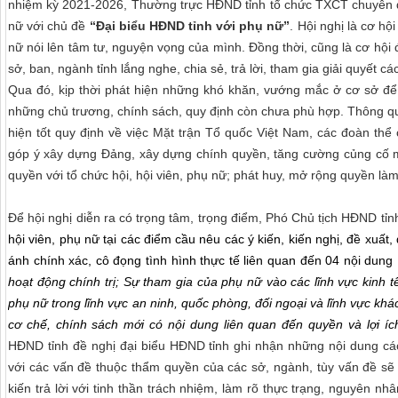
nhiệm kỳ 2021-2026, Thường trực HĐND tỉnh tổ chức TXCT chuyên đề 
nữ với chủ đề
“Đại biểu HĐND tỉnh với phụ nữ”
.
Hội nghị là cơ hội
nữ nói lên tâm tư, nguyện vọng của mình. Đồng thời, cũng là cơ hội 
sở, ban, ngành tỉnh lắng nghe, chia sẻ, trả lời, tham gia giải quyết cá
Qua đó, kịp thời phát hiện những khó khăn, vướng mắc ở cơ sở để c
những chủ trương, chính sách, quy định còn chưa phù hợp.
Thông qu
hiện tốt quy định về việc Mặt trận Tổ quốc Việt Nam, các đoàn thể 
góp ý xây dựng Đảng, xây dựng chính quyền, tăng cường củng cố m
quyền với tổ chức hội, hội viên, phụ nữ; phát huy, mở rộng quyền là
Để hội nghị diễn ra có trọng tâm, trọng điểm, Phó Chủ tịch HĐND t
hội viên, phụ nữ tại các điểm cầu nêu các ý kiến, kiến nghị, đề xuất, 
ánh chính xác, cô đọng tình hình thực tế liên quan đến
04 nội dung
hoạt động chính trị; Sự tham gia của phụ nữ vào các lĩnh vực kinh tế
phụ nữ trong lĩnh vực an ninh, quốc phòng, đối ngoại và lĩnh vực kh
cơ chế, chính sách mới có nội dung liên quan đến quyền và lợi í
HĐND tỉnh đề nghị đại biểu HĐND tỉnh ghi nhận những nội dung các
với các vấn đề thuộc thẩm quyền của các sở, ngành, tùy vấn đề sẽ
kiến trả lời với tinh thần trách nhiệm, làm rõ thực trạng, nguyên n