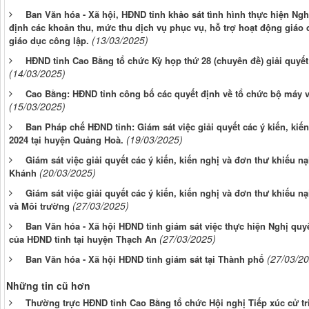
Ban Văn hóa - Xã hội, HĐND tỉnh khảo sát tình hình thực hiện Ng
định các khoản thu, mức thu dịch vụ phục vụ, hỗ trợ hoạt động giáo 
(13/03/2025)
giáo dục công lập.
HĐND tỉnh Cao Bằng tổ chức Kỳ họp thứ 28 (chuyên đề) giải quyết 
(14/03/2025)
Cao Bằng: HĐND tỉnh công bố các quyết định về tổ chức bộ máy 
(15/03/2025)
Ban Pháp chế HĐND tỉnh: Giám sát việc giải quyết các ý kiến, kiế
(19/03/2025)
2024 tại huyện Quảng Hoà.
Giám sát việc giải quyết các ý kiến, kiến nghị và đơn thư khiếu n
(20/03/2025)
Khánh
Giám sát việc giải quyết các ý kiến, kiến nghị và đơn thư khiếu n
(27/03/2025)
và Môi trường
Ban Văn hóa - Xã hội HĐND tỉnh giám sát việc thực hiện Nghị qu
(27/03/2025)
của HĐND tỉnh tại huyện Thạch An
(27/03/2
Ban Văn hóa - Xã hội HĐND tỉnh giám sát tại Thành phố
Những tin cũ hơn
Thường trực HĐND tỉnh Cao Bằng tổ chức Hội nghị Tiếp xúc cử tr