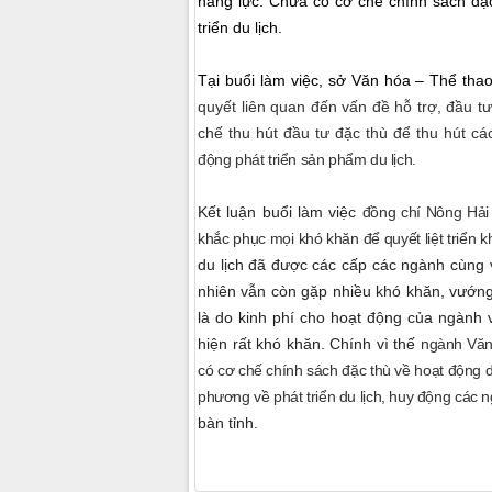
năng lực. Chưa có cơ chế chính sách đặc
triển du lịch.
Tại buổi làm việc, sở Văn hóa – Thể thao
quyết liên quan đến vấn đề hỗ trợ, đầu t
chế thu hút đầu tư đặc thù để thu hút c
động phát triển sản phẩm du lịch.
Kết luận buổi làm việc
đồng chí Nông Hải
khắc phục mọi khó khăn để quyết liệt triển kh
du lịch đã được các cấp các ngành cùng v
nhiên vẫn còn gặp nhiều khó khăn, vướn
là do kinh phí cho hoạt động của ngành v
hiện rất khó khăn. Chính vì thế
ngành Văn
có cơ chế chính sách đặc thù về hoạt động du
phương về phát triển du lịch, huy động các 
bàn tỉnh.