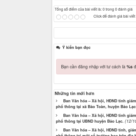
Tổng số điểm của bài viết là: 0 trong 0 đánh giá
Click để đánh giá bài viết
Ý kiến bạn đọc
Bạn cần đăng nhập với tư cách là
%s
đ
Những tin mới hơn
Ban Văn hóa – Xã hội, HĐND tỉnh giám
phổ thông tại xã Bảo Toàn, huyện Bảo Lạc
Ban Văn hóa – Xã hội, HĐND tỉnh giám
(12/1
phổ thông tại UBND huyện Bảo Lạc.
Ban Văn hóa – Xã hội, HĐND tỉnh, giá
phổ thông tại một số trường học trên địa