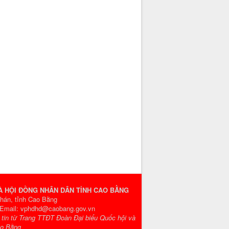
VÀ HỘI ĐỒNG NHÂN DÂN TỈNH CAO BẰNG
Phán, tỉnh Cao Bằng
- Email: vphdhd@caobang.gov.vn
g tin từ Trang TTĐT Đoàn Đại biểu Quốc hội và
ao Bằng