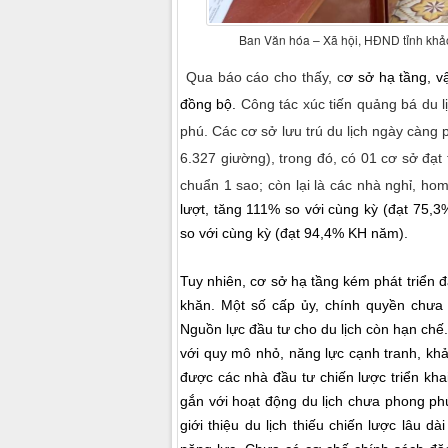
Ban Văn hóa – Xã hội, HĐND tỉnh khảo s
Qua báo cáo cho thấy,
c
ơ sở hạ tầng, v
đồng bộ.
Công tác xúc tiến quảng bá du 
phú. Các cơ sở lưu trú du lịch ngày càng p
6.327 giường), trong đó, có 01 cơ sở đạt 
chuẩn 1 sao; còn lại là các nhà nghỉ, hom
lượt, tăng 111% so với cùng kỳ (đạt 75,3
so với cùng kỳ (đạt 94,4% KH năm).
Tuy nhiên, cơ sở hạ tầng kém phát triển đ
khăn. Một số cấp ủy, chính quyền chưa
Nguồn lực đầu tư cho du lịch còn hạn chế.
với quy mô nhỏ, năng lực cạnh tranh, kh
được các nhà đầu tư chiến lược triển kha
gắn với hoạt động du lịch chưa phong ph
giới thiệu du lịch thiếu chiến lược lâu 