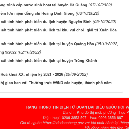
(07/10/2022)
ông trình cấp nước sinh hoạt tại huyện Hà Quảng
(06/10/2022)
 điểm lưu niệm đồng chí Hoàng Đình Giong
(05/10/2022)
sát tình hình phát triển du lịch huyện Nguyên Bình
t tình hình phát triển du lịch tại khu vui chơi, giải trí Xuân Hòa
(05/10/2022)
sát tình hình phát triển du lịch tại huyện Quảng Hòa
(02/10/2022)
ng 9/2022
sát tình hình phát triển du lịch tại huyện Trùng Khánh
(29/09/2022)
oà khoá XX, nhiệm kỳ 2021 - 2026
ghị giao ban với Thường trực HĐND các huyện, thành phố năm
TRANG THÔNG TIN ĐIỆN TỬ ĐOÀN ĐẠI BIỂU QUỐC HỘI 
Địa chỉ: Khu đô thị mới, phường Thục 
Điện thoại: 0206 3853 507 - Fax: 0206 3856 887 
Ghi rõ nguồn https://hdndcaobang.gov.vn/ khi phát hành lại thôn
Hội đồng nhân dân tỉnh C