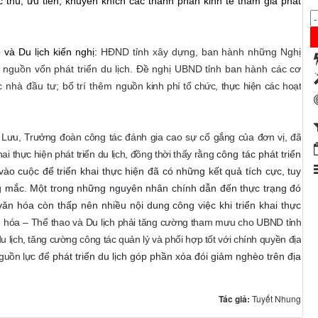
 thù, ưu tiên, khuyến khích các thành phần kinh tế tham gia phát
 và Du lịch kiến nghị:
HĐND tỉnh xây dựng, ban hành những Nghị
ư nguồn vốn phát triển du lịch. Đề nghị UBND tỉnh ban hành các cơ
ác nhà đầu tư;
bố trí thêm
nguồn kinh phí tổ chức, thực hiện các hoạt
 Lưu, Trưởng đoàn công tác đánh gia cao sự cố gắng của đơn vị, đã
ai thực hiện phát triển du lịch, đồng thời thấy rằng
công tác phát triển
ào cuộc để triển khai thực hiện đã có những kết quả tích cực, tuy
g mắc. Một trong những nguyên nhân chính dẫn đến thực trạng đó
ăn hóa còn thấp nên nhiều nội dung công việc khi triển khai thực
 hóa – Thể thao và Du lịch phải tăng cường tham mưu cho UBND tỉnh
 lịch, tăng cường công tác quản lý và phối hợp tốt với chính quyền địa
nguồn lực
để
phát triển du lịch góp phần xóa đói giảm nghèo trên địa
Tác giả:
Tuyết Nhung