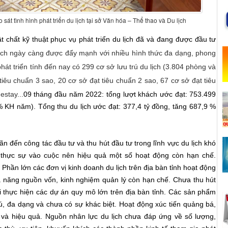
át tình hình phát triển du lịch tại sở Văn hóa – Thể thao và Du lịch
ật chất kỹ thuật phục vụ phát triển du lịch đã và đang được đầu tư
lịch ngày càng được đẩy mạnh với nhiều hình thức đa dạng, phong
hát triển tính đến nay có 299 cơ sở lưu trú du lịch (3.804 phòng và
tiêu chuẩn 3 sao, 20 cơ sở đạt tiêu chuẩn 2 sao, 67 cơ sở đạt tiêu
estay...
09 tháng đầu năm 2022: tổng lượt khách ước đạt: 753.499
% KH năm). Tổng thu du lịch ước đạt: 377,4 tỷ đồng, tăng 687,9 %
ãn đến công tác đầu tư và thu hút đầu tư trong lĩnh vực du lịch khó
 thực sự vào cuộc nên hiệu quả một số hoạt động còn hạn chế.
 Phần lớn các đơn vị kinh doanh du lịch trên địa bàn tỉnh hoạt động
ả năng nguồn vốn, kinh nghiệm quản lý còn hạn chế. Chưa thu hút
i thực hiện các dự án quy mô lớn trên địa bàn tỉnh. Các sản phẩm
ú, đa dạng và chưa có sự khác biệt. Hoạt động xúc tiến quảng bá,
dài và hiệu quả. Nguồn nhân lực du lịch chưa đáp ứng về số lượng,