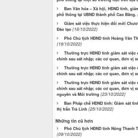
Ban Văn hóa – Xã hội, HĐND tỉnh, giá
phổ thông tại UBND thành phố Cao Bằng.
Giám sát việc thực hiện đổi mới Chươ
(16/10/2022)
Đào tạo
Phó Chủ tịch HĐND tỉnh Hoàng Văn Th
(19/10/2022)
Thường trực HĐND tỉnh giám sát việc q
chính sau sát nhập; các cơ quan, đơn vị 
Thường trực HĐND tỉnh giám sát việc q
chính sau sát nhập; các cơ quan, đơn vị 
Thường trực HĐND tỉnh giám sát việc q
chính sau sát nhập; các cơ quan, đơn vị s
(23/10/2022)
nguyên và Môi trường
Ban Pháp chế HĐND tỉnh: Giám sát tìn
(25/10/2022)
thị trấn Trà Lĩnh
Những tin cũ hơn
Phó Chủ tịch HĐND tỉnh Nông Thanh T
(09/10/2022)