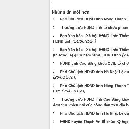
Những tin mới hơn
Phó Chủ tịch HĐND tỉnh Nông Thanh 
Thường trực HĐND tỉnh tổ chức phiên
Ban Văn hóa - Xã hội HĐND tỉnh: Thẩm 
(24/06/2024)
HĐND tỉnh
Ban Văn hóa - Xã hội HĐND tỉnh: Thẩm t
(24
(thường lệ) giữa năm 2024, HĐND tỉnh
HĐND tỉnh Cao Bằng khóa XVII, tổ chứ
Phó Chủ tịch HĐND tỉnh Hà Nhật Lệ d
(26/06/2024)
Phó Chủ tịch HĐND tỉnh Nông Thanh T
(26/06/2024)
Lâm
Thường trực HĐND tỉnh Cao Bằng khảo sá
đơn thư khiếu nại của công dân trên địa 
Phó Chủ tịch HĐND tỉnh Hà Nhật Lệ d
HĐND huyện Thạch An tổ chức Kỳ họp t