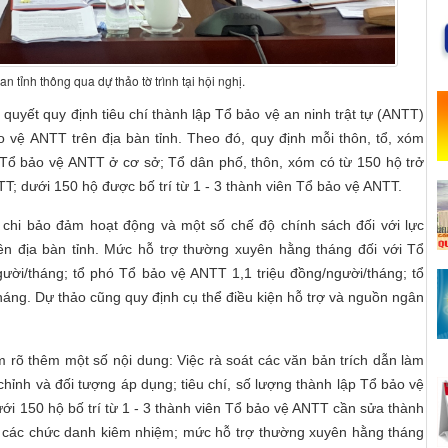
 tỉnh thông qua dự thảo tờ trình tại hội nghị.
quyết quy định tiêu chí thành lập Tổ bảo vệ an ninh trật tự (ANTT)
o vệ ANTT trên địa bàn tỉnh. Theo đó, quy định mỗi thôn, tổ, xóm
 1 Tổ bảo vệ ANTT ở cơ sở; Tổ dân phố, thôn, xóm có từ 150 hộ trở
TT; dưới 150 hộ được bố trí từ 1 - 3 thành viên Tổ bảo vệ ANTT.
chi bảo đảm hoạt động và một số chế độ chính sách đối với lực
n địa bàn tỉnh. Mức hỗ trợ thường xuyên hằng tháng đối với Tổ
ười/tháng; tổ phó Tổ bảo vệ ANTT 1,1 triệu đồng/người/tháng; tổ
háng. Dự thảo cũng quy định cụ thể điều kiện hỗ trợ và nguồn ngân
àm rõ thêm một số nội dung: Việc rà soát các văn bản trích dẫn làm
hỉnh và đối tượng áp dụng; tiêu chí, số lượng thành lập Tổ bảo vệ
ới 150 hộ bố trí từ 1 - 3 thành viên Tổ bảo vệ ANTT cần sửa thành
ịnh các chức danh kiêm nhiệm; mức hỗ trợ thường xuyên hằng tháng