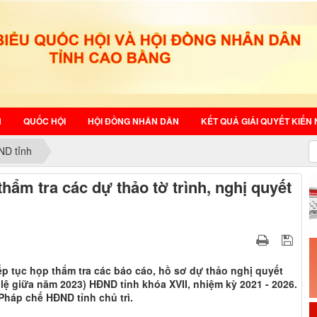
N
QUỐC HỘI
HỘI ĐỒNG NHÂN DÂN
KẾT QUẢ GIẢI QUYẾT KIẾN 
ND tỉnh
ẩm tra các dự thảo tờ trình, nghị quyết
ếp tục họp thẩm tra các báo cáo, hồ sơ dự thảo nghị quyết
 lệ giữa năm 2023) HĐND tỉnh khóa XVII, nhiệm kỳ 2021 - 2026.
háp chế HĐND tỉnh chủ trì.