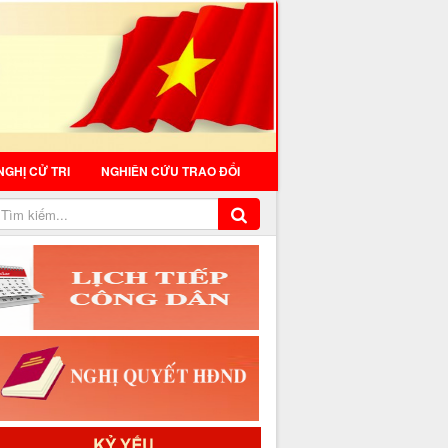
NGHỊ CỬ TRI
NGHIÊN CỨU TRAO ĐỔI