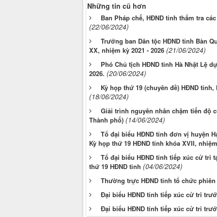
Những tin cũ hơn
Ban Pháp chế, HĐND tỉnh thẩm tra các 
(22/06/2024)
Trưởng ban Dân tộc HĐND tỉnh Bàn Qu
(21/06/2024)
XX, nhiệm kỳ 2021 - 2026
Phó Chủ tịch HĐND tỉnh Hà Nhật Lệ d
(20/06/2024)
2026.
Kỳ họp thứ 19 (chuyên đề) HĐND tỉnh, 
(18/06/2024)
Giải trình nguyên nhân chậm tiến độ 
(14/06/2024)
Thành phố)
Tổ đại biểu HĐND tỉnh đơn vị huyện H
Kỳ họp thứ 19 HĐND tỉnh khóa XVII, nhiệm 
Tổ đại biểu HĐND tỉnh tiếp xúc cử tri
(04/06/2024)
thứ 19 HĐND tỉnh
Thường trực HĐND tỉnh tổ chức phiên
Đại biểu HĐND tỉnh tiếp xúc cử tri tr
Đại biểu HĐND tỉnh tiếp xúc cử tri trư