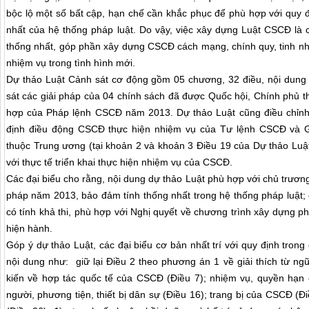
bộc lộ một số bất cập, hạn chế cần khắc phục để phù hợp với quy 
nhất của hệ thống pháp luật. Do vậy, việc xây dựng Luật CSCĐ là c
thống nhất, góp phần xây dựng CSCĐ cách mạng, chính quy, tinh nhu
nhiệm vụ trong tình hình mới.
Dự thảo Luật Cảnh sát cơ động gồm 05 chương, 32 điều, nội dung
sát các giải pháp của 04 chính sách đã được Quốc hội, Chính phủ t
hợp của Pháp lệnh CSCĐ năm 2013. Dự thảo Luật cũng điều chỉnh,
định điều động CSCĐ thực hiện nhiệm vụ của Tư lệnh CSCĐ và G
thuộc Trung ương (tại khoản 2 và khoản 3 Điều 19 của Dự thảo Luật
với thực tế triển khai thực hiện nhiệm vụ của CSCĐ.
Các đại biểu cho rằng, nội dung dự thảo Luật phù hợp với chủ trươn
pháp năm 2013, bảo đảm tính thống nhất trong hệ thống pháp luật; 
có tính khả thi, phù hợp với Nghị quyết về chương trình xây dựng ph
hiện hành.
Góp ý dự thảo Luật, các đại biểu cơ bản nhất trí với quy định trong
nội dung như: giữ lại Điều 2 theo phương án 1 về giải thích từ ng
kiến về hợp tác quốc tế của CSCĐ (Điều 7); nhiệm vụ, quyền hạn
người, phương tiện, thiết bị dân sự (Điều 16); trang bị của CSCĐ 