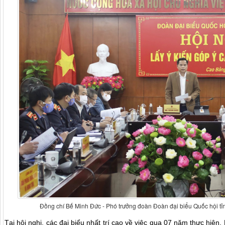
Đồng chí Bế Minh Đức - Phó trưởng đoàn Đoàn đại biểu Quốc hội tỉn
Tại hội nghị, các đại biểu nhất trí cao về việc qua 07 năm thực hiệ