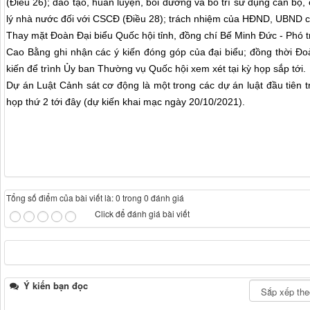
(Điều 26); đào tạo, huấn luyện, bồi dưỡng và bố trí sử dụng cán bộ,
lý nhà nước đối với CSCĐ (Điều 28); trách nhiệm của HĐND, UBND cấ
Thay mặt Đoàn Đại biểu Quốc hội tỉnh, đồng chí Bế Minh Đức - Phó 
Cao Bằng ghi nhận các ý kiến đóng góp của đại biểu; đồng thời Đoà
kiến để trình Ủy ban Thường vụ Quốc hội xem xét tại kỳ họp sắp tới.
Dự án Luật Cảnh sát cơ động là một trong các dự án luật đầu tiên t
họp thứ 2 tới đây (dự kiến khai mạc ngày 20/10/2021).
Tổng số điểm của bài viết là: 0 trong 0 đánh giá
Click để đánh giá bài viết
Ý kiến bạn đọc