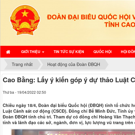
GIỚI THIỆU
TIN TỨC SỰ KIỆN
QUỐC HỘI
HỘI ĐỒ
Trang nhất
Hoạt động của Đoàn ĐBQH
Cao Bằng: Lấy ý kiến góp ý dự thảo Luật 
Thứ ba - 19/04/2022 02:50
Chiều ngày 18/4, Đoàn đại biểu Quốc hội (ĐBQH) tỉnh tổ chức hộ
Luật Cảnh sát cơ động (CSCĐ). Đồng chí Bế Minh Đức, Tỉnh ủy 
Đoàn ĐBQH tỉnh chủ trì. Tham dự có đồng chí Hoàng Văn Thạch
tỉnh và lãnh đạo các sở, ngành, đơn vị, lực lượng vũ trang trên 