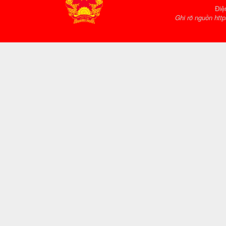
Điệ
Ghi rõ nguồn http