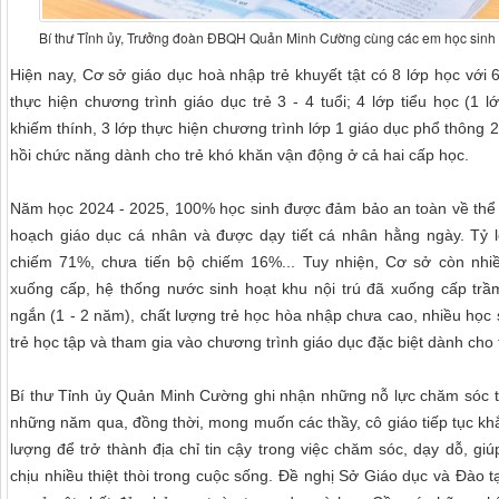
Bí thư Tỉnh ủy, Trưởng đoàn ĐBQH Quản Minh Cường cùng các em học sinh tạ
Hiện nay, Cơ sở giáo dục hoà nhập trẻ khuyết tật có 8 lớp học với
thực hiện chương trình giáo dục trẻ 3 - 4 tuổi; 4 lớp tiểu học (1 
khiếm thính, 3 lớp thực hiện chương trình lớp 1 giáo dục phổ thông 
hồi chức năng dành cho trẻ khó khăn vận động ở cả hai cấp học.
Năm học 2024 - 2025, 100% học sinh được đảm bảo an toàn về thể c
hoạch giáo dục cá nhân và được dạy tiết cá nhân hằng ngày. Tỷ lệ
chiếm 71%, chưa tiến bộ chiếm 16%... Tuy nhiện, Cơ sở còn nhi
xuống cấp, hệ thống nước sinh hoạt khu nội trú đã xuống cấp trầm 
ngắn (1 - 2 năm), chất lượng trẻ học hòa nhập chưa cao, nhiều học s
trẻ học tập và tham gia vào chương trình giáo dục đặc biệt dành cho t
Bí thư Tỉnh ủy Quản Minh Cường ghi nhận những nỗ lực chăm sóc trẻ
những năm qua, đồng thời, mong muốn các thầy, cô giáo tiếp tục kh
lượng để trở thành địa chỉ tin cậy trong việc chăm sóc, dạy dỗ, g
chịu nhiều thiệt thòi trong cuộc sống. Đề nghị Sở Giáo dục và Đào t