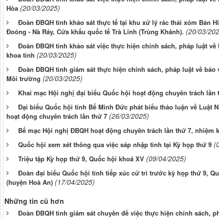
(20/03/2025)
Hòa
Đoàn ĐBQH tỉnh khảo sát thực tế tại khu xử lý rác thải xóm Bản Hi
(20/03/20
Đoỏng - Nà Ráy, Cửa khẩu quốc tế Trà Lĩnh (Trùng Khánh).
Đoàn ĐBQH tỉnh khảo sát việc thực hiện chính sách, pháp luật về 
(20/03/2025)
khoa tỉnh
Đoàn ĐBQH tỉnh giám sát thực hiện chính sách, pháp luật về bảo
(20/03/2025)
Môi trường
Khai mạc Hội nghị đại biểu Quốc hội hoạt động chuyên trách lần 
Đại biểu Quốc hội tỉnh Bế Minh Đức phát biểu thảo luận về Luật N
(26/03/2025)
hoạt động chuyên trách lần thứ 7
Bế mạc Hội nghị ĐBQH hoạt động chuyên trách lần thứ 7, nhiệm 
(
Quốc hội xem xét thông qua việc sáp nhập tỉnh tại Kỳ họp thứ 9
(09/04/2025)
Triệu tập Kỳ họp thứ 9, Quốc hội khoá XV
Đoàn đại biểu Quốc hội tỉnh tiếp xúc cử tri trước kỳ họp thứ 9, 
(17/04/2025)
(huyện Hoà An)
Những tin cũ hơn
Đoàn ĐBQH tỉnh giám sát chuyên đề việc thực hiện chính sách, ph