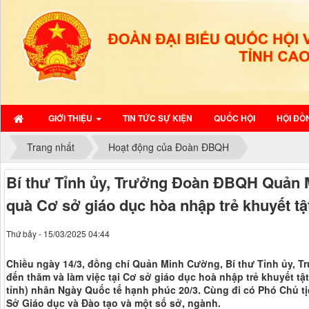
GIỚI THIỆU
TIN TỨC SỰ KIỆN
QUỐC HỘI
HỘI ĐỒ
Trang nhất
Hoạt động của Đoàn ĐBQH
Bí thư Tỉnh ủy, Trưởng Đoàn ĐBQH Quản 
quà Cơ sở giáo dục hòa nhập trẻ khuyết tậ
Thứ bảy - 15/03/2025 04:44
Chiều ngày 14/3, đồng chí Quản Minh Cường, Bí thư Tỉnh ủy, T
đến thăm và làm việc tại Cơ sở giáo dục hoà nhập trẻ khuyết t
tỉnh) nhân Ngày Quốc tế hạnh phúc 20/3. Cùng đi có Phó Chủ t
Sở Giáo dục và Đào tạo và một số sở, ngành.