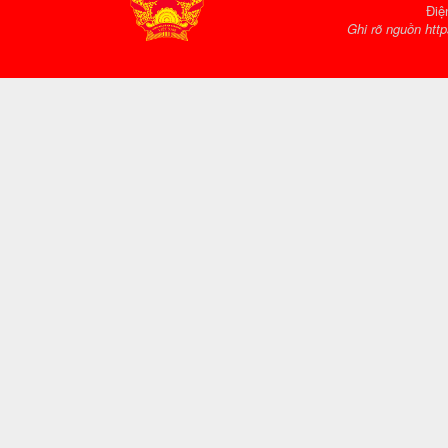
Điệ
Ghi rõ nguồn http