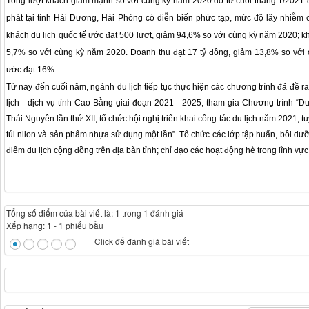
Tổng lượt khách giảm mạnh so với cùng kỳ năm 2020 do từ cuối tháng 1/2021 
phát tại tỉnh Hải Dương, Hải Phòng có diễn biến phức tạp, mức độ lây nhiễm c
khách du lịch quốc tế ước đạt 500 lượt, giảm 94,6% so với cùng kỳ năm 2020; kh
5,7% so với cùng kỳ năm 2020. Doanh thu đạt 17 tỷ đồng, giảm 13,8% so vớ
ước đạt 16%.
Từ nay đến cuối năm, ngành du lịch tiếp tục thực hiện các chương trình đã đề r
lịch - dịch vụ tỉnh Cao Bằng giai đoạn 2021 - 2025; tham gia Chương trình “Du
Thái Nguyên lần thứ XII; tổ chức hội nghị triển khai công tác du lịch năm 2021; t
túi nilon và sản phẩm nhựa sử dụng một lần”. Tổ chức các lớp tập huấn, bồi dưỡn
điểm du lịch cộng đồng trên địa bàn tỉnh; chỉ đạo các hoạt động hè trong lĩnh vực 
Tổng số điểm của bài viết là: 1 trong 1 đánh giá
Xếp hạng:
1
-
1
phiếu bầu
Click để đánh giá bài viết