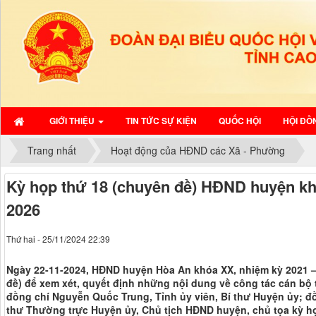
GIỚI THIỆU
TIN TỨC SỰ KIỆN
QUỐC HỘI
HỘI ĐỒ
Trang nhất
Hoạt động của HĐND các Xã - Phường
Kỳ họp thứ 18 (chuyên đề) HĐND huyện kh
2026
Thứ hai - 25/11/2024 22:39
Ngày 22-11-2024, HĐND huyện Hòa An khóa XX, nhiệm kỳ 2021 –
đề) để xem xét, quyết định những nội dung về công tác cán bộ
đồng chí Nguyễn Quốc Trung, Tỉnh ủy viên, Bí thư Huyện ủy; đ
thư Thường trực Huyện ủy, Chủ tịch HĐND huyện, chủ tọa kỳ h