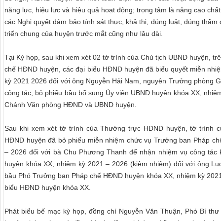
năng lực, hiệu lực và hiệu quả hoạt động; trọng tâm là nâng cao chấ
các Nghị quyết đảm bảo tính sát thực, khả thi, đúng luật, đúng thẩm
triển chung của huyện trước mắt cũng như lâu dài.
Tại Kỳ họp, sau khi xem xét 02 tờ trình của Chủ tịch UBND huyện, t
chế HĐND huyện, các đại biểu HĐND huyện đã biểu quyết miễn nhi
kỳ 2021 2026 đối với ông Nguyễn Hải Nam, nguyên Trưởng phòng G
công tác; bỏ phiếu bầu bổ sung Ủy viên UBND huyện khóa XX, nhiệm 
Chánh Văn phòng HĐND và UBND huyện.
Sau khi xem xét tờ trình của Thường trực HĐND huyện, tờ trình 
HĐND huyện đã bỏ phiếu miễn nhiệm chức vụ Trưởng ban Pháp ch
– 2026 đối với bà Chu Phương Thanh để nhận nhiệm vụ công tác
huyện khóa XX, nhiệm kỳ 2021 – 2026 (kiêm nhiệm) đối với ông L
bầu Phó Trưởng ban Pháp chế HĐND huyện khóa XX, nhiệm kỳ 2021 
biểu HĐND huyện khóa XX.
Phát biểu bế mạc kỳ họp, đồng chí Nguyễn Văn Thuận, Phó Bí thư