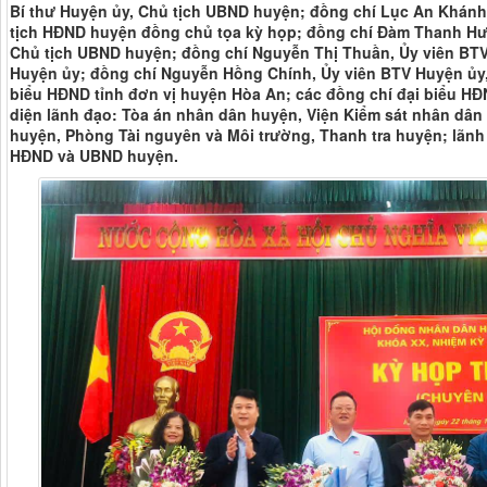
Bí thư Huyện ủy, Chủ tịch UBND huyện; đồng chí Lục An Khánh
tịch HĐND huyện đồng chủ tọa kỳ họp; đồng chí Đàm Thanh Hư
Chủ tịch UBND huyện; đồng chí Nguyễn Thị Thuần, Ủy viên BT
Huyện ủy; đồng chí Nguyễn Hồng Chính, Ủy viên BTV Huyện ủy,
biểu HĐND tỉnh đơn vị huyện Hòa An; các đồng chí đại biểu H
diện lãnh đạo: Tòa án nhân dân huyện, Viện Kiểm sát nhân dân
huyện, Phòng Tài nguyên và Môi trường, Thanh tra huyện; lãn
HĐND và UBND huyện.