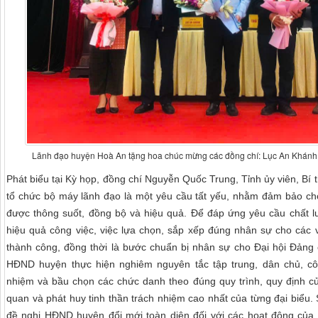
Lãnh đạo huyện Hoà An tặng hoa chúc mừng các đồng chí: Lục An Khán
Phát biểu tại Kỳ họp, đồng chí Nguyễn Quốc Trung, Tỉnh ủy viên, Bí
tổ chức bộ máy lãnh đạo là một yêu cầu tất yếu, nhằm đảm bảo cho
được thông suốt, đồng bộ và hiệu quả. Để đáp ứng yêu cầu chất 
hiệu quả công việc, việc lựa chọn, sắp xếp đúng nhân sự cho các vị
thành công, đồng thời là bước chuẩn bị nhân sự cho Đại hội Đảng 
HĐND huyện thực hiện nghiêm nguyên tắc tập trung, dân chủ, cô
nhiệm và bầu chọn các chức danh theo đúng quy trình, quy định c
quan và phát huy tinh thần trách nhiệm cao nhất của từng đại biểu.
đề nghị HĐND huyện đổi mới toàn diện đối với các hoạt động củ