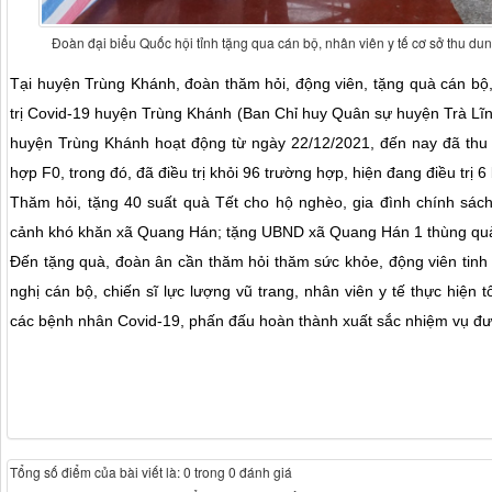
Đoàn đại biểu Quốc hội tỉnh tặng qua cán bộ, nhân viên y tế cơ sở thu du
Tại huyện Trùng Khánh, đoàn thăm hỏi, động viên, tặng quà cán bộ, 
trị Covid-19 huyện Trùng Khánh (Ban Chỉ huy Quân sự huyện Trà Lĩnh
huyện Trùng Khánh hoạt động từ ngày 22/12/2021, đến nay đã thu d
hợp F0, trong đó, đã điều trị khỏi 96 trường hợp, hiện đang điều trị 
Thăm hỏi, tặng 40 suất quà Tết cho hộ nghèo, gia đình chính sác
cảnh khó khăn xã Quang Hán; tặng UBND xã Quang Hán 1 thùng quà v
Đến tặng quà, đoàn ân cần thăm hỏi thăm sức khỏe, động viên tinh 
nghị
cán bộ, chiến sĩ lực lượng vũ trang, nhân viên y tế thực hiện t
các bệnh nhân Covid-19, phấn đấu hoàn thành xuất sắc nhiệm vụ đư
Tổng số điểm của bài viết là: 0 trong 0 đánh giá