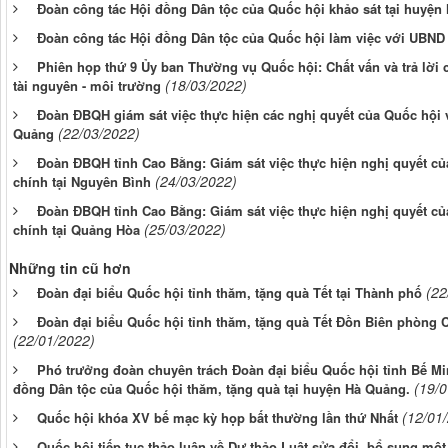
Đoàn công tác Hội đồng Dân tộc của Quốc hội khảo sát tại huyện
Đoàn công tác Hội đồng Dân tộc của Quốc hội làm việc với UBND
Phiên họp thứ 9 Ủy ban Thường vụ Quốc hội: Chất vấn và trả lời 
(18/03/2022)
tài nguyên - môi trường
Đoàn ĐBQH giám sát việc thực hiện các nghị quyết của Quốc hội v
(22/03/2022)
Quảng
Đoàn ĐBQH tỉnh Cao Bằng: Giám sát việc thực hiện nghị quyết củ
(24/03/2022)
chính tại Nguyên Bình
Đoàn ĐBQH tỉnh Cao Bằng: Giám sát việc thực hiện nghị quyết củ
(25/03/2022)
chính tại Quảng Hòa
Những tin cũ hơn
(22
Đoàn đại biểu Quốc hội tỉnh thăm, tặng quà Tết tại Thành phố
Đoàn đại biểu Quốc hội tỉnh thăm, tặng quà Tết Đồn Biên phòng
(22/01/2022)
Phó trưởng đoàn chuyên trách Đoàn đại biểu Quốc hội tỉnh Bế Mi
(19/
đồng Dân tộc của Quốc hội thăm, tặng quà tại huyện Hà Quảng.
(12/01
Quốc hội khóa XV bế mạc kỳ họp bất thường lần thứ Nhất
Quốc hội tiếp tục thảo luận về Dự thảo Luật sửa đổi, bổ sung một 