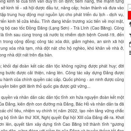
ng kinh tế của tỉnh vẫn duy trì ổn định; tiềm năng, thế mạnh từng
 sở kinh tế - xã hội được đầu tư, nâng cấp; hoàn thành và đưa vào
tập trung huy động mọi nguồn lực cho phát triển du lịch - dịch vụ,
riển kinh tế cửa khẩu. Tỉnh đang khẩn trương xúc tiến về mọi mặt,
ng bộ cao tốc Đồng Đăng (Lạng Sơn) - Trà Lĩnh (Cao Bằng). Công
 là tỉnh sau cùng trong cả nước bị nhiễm dịch bệnh Covid-19, đến
nh trong cộng đồng; công tác xóa đói, giảm nghèo, an sinh xã hội
trung xóa nhà tạm, nhà dột nát cho hộ nghèo, khó khăn về nhà ở,
ng nhà dột nát trên địa bàn.
nh; khối đại đoàn kết các dân tộc không ngừng được phát huy; đời
ừng bước được cải thiện, nâng lên. Công tác xây dựng Đảng được
iều hành của chính quyền các cấp. Quốc phòng - an ninh được củng
quyền biên giới lãnh thổ quốc gia được giữ vững...
h quyền và nhân dân các dân tộc tỉnh xin hứa nguyện đoàn kết một
o của Đảng, kiên định con đường mà Đảng, Bác Hồ và nhân dân ta đã
ác chỉ tiêu, nhiệm vụ chính trị năm 2022, tạo nền tảng vững chắc
g bộ tỉnh lần thứ XIX, Nghị quyết Đại hội XIII của Đảng đề ra. Khơi
ươn lên, quyết tâm xây dựng tỉnh Cao Bằng trở thành tỉnh “gương
 căn dặn, xứng đáng với niềm tin của Đảng và truyền thống tốt đẹp