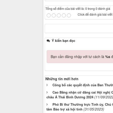
Tổng số điểm của bài viết là: 0 trong 0 đánh giá
Click để đánh giá bài viết
Ý kiến bạn đọc
Bạn cần đăng nhập với tư cách là
%s
đ
Những tin mới hơn
Công bố các quyết định của Ban Thườn
Cao Bằng nhận cờ đăng cai Hội nghị 
(11/09/202
châu Á Thái Bình Dương 2024
Phó Bí thư Thường trực Tỉnh ủy, Chủ t
(31/05/2023)
tâm Bảo trợ xã hội tỉnh