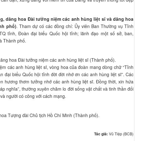
g, dâng hoa Đài tưởng niệm các anh hùng liệt sĩ và dâng hoa
nh phố)
. Tham dự có các đồng chí: Ủy viên Ban Thường vụ Tỉnh
Q tỉnh, Đoàn đại biểu Quốc hội tỉnh; lãnh đạo một số sở, ban,
và Thành phố.
âng hoa Đài tưởng niệm các anh hùng liệt sĩ (Thành phố).
ệm các anh hùng liệt sĩ, vòng hoa của đoàn mang dòng chữ “Tỉnh
ại biểu Quốc hội tỉnh đời đời nhớ ơn các anh hùng liệt sĩ”. Các
én hương thơm tưởng nhớ các anh hùng liệt sĩ. Đồng thời, xin hứa
đáp nghĩa”, thường xuyên chăm lo đời sống vật chất và tinh thần đối
sĩ và người có công với cách mạng.
 hoa Tượng đài Chủ tịch Hồ Chí Minh (Thành phố).
Tác giả:
Vũ Tiệp (BCB)