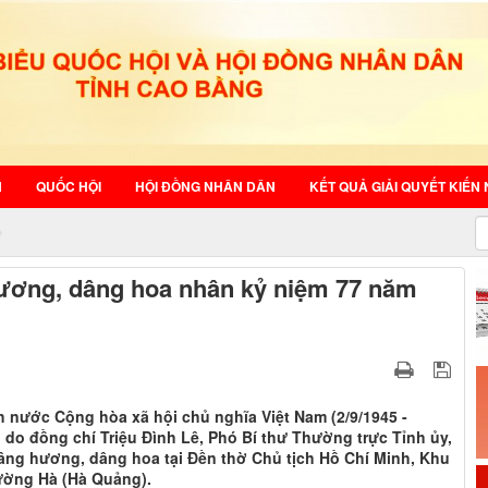
N
QUỐC HỘI
HỘI ĐỒNG NHÂN DÂN
KẾT QUẢ GIẢI QUYẾT KIẾN 
hương, dâng hoa nhân kỷ niệm 77 năm
nước Cộng hòa xã hội chủ nghĩa Việt Nam (2/9/1945 -
nh do đồng chí Triệu Đình Lê, Phó Bí thư Thường trực Tỉnh ủy,
âng hương, dâng hoa tại Đền thờ Chủ tịch Hồ Chí Minh, Khu
rường Hà (Hà Quảng).