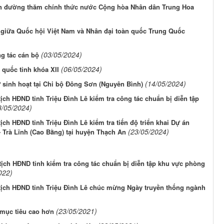
ên đường thăm chính thức nước Cộng hòa Nhân dân Trung Hoa
c giữa Quốc hội Việt Nam và Nhân đại toàn quốc Trung Quốc
(03/05/2024)
ng tác cán bộ
(06/05/2024)
 quốc tỉnh khóa XII
(14/05/2024)
 sinh hoạt tại Chi bộ Đông Sơn (Nguyên Bình)
ịch HĐND tỉnh Triệu Đình Lê kiểm tra công tác chuẩn bị diễn tập
3/05/2024)
ịch HĐND tỉnh Triệu Đình Lê kiểm tra tiến độ triển khai Dự án
(23/05/2024)
 Trà Lĩnh (Cao Bằng) tại huyện Thạch An
ch HĐND tỉnh kiểm tra công tác chuẩn bị diễn tập khu vực phòng
022)
tịch HĐND tỉnh Triệu Đình Lê chúc mừng Ngày truyền thống ngành
(23/05/2021)
mục tiêu cao hơn