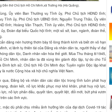
ng Đền thờ Chủ tịch Hồ Chí Minh,xã Trường Hà (Hà Quảng).
ùng, Ủy viên Ban Thường vụ Tỉnh ủy, Phó Chủ tịch HĐND tỉnh;
ụ Tỉnh ủy, Phó Chủ tịch UBND tỉnh; Nguyễn Trung Thảo, Ủy viên
D tỉnh; Hoàng Văn Thạch, Tỉnh ủy viên, Phó Chủ tịch HĐND tỉnh;
ủy, Đoàn đại biểu Quốc hội tỉnh; một số sở, ban, ngành, đoàn thể,
g.
cẩn dâng nén hương thơm bày tỏ lòng thành kính và biết ơn vô hạn
Minh, vị lãnh tụ thiên tài của Đảng và nhân dân ta, người thầy vĩ đại
hóng dân tộc, Danh nhân văn hóa thế giới. Mùa Thu tháng 8/1945,
ồ Chí Minh, nhân dân ta đã vùng lên giành độc lập, tự do cho Tổ
a Đình lịch sử, Chủ tịch Hồ Chí Minh đọc Tuyên ngôn Độc lập khai
y là nước Cộng hòa xã hội chủ nghĩa Việt Nam.
 qua, Đảng bộ và nhân dân các dân tộc trong tỉnh luôn phát huy
ạng, đoàn kết, nỗ lực khắc phục mọi khó khăn, phát huy nội lực,
 lực, nỗ lực phấn đấu, quyết tâm, quyết liệt, đổi mới, bứt phá vươn
trên các lĩnh vực.
mặc dù phải chịu nhiều ảnh hưởng lớn của đại dịch Covid-19 tác