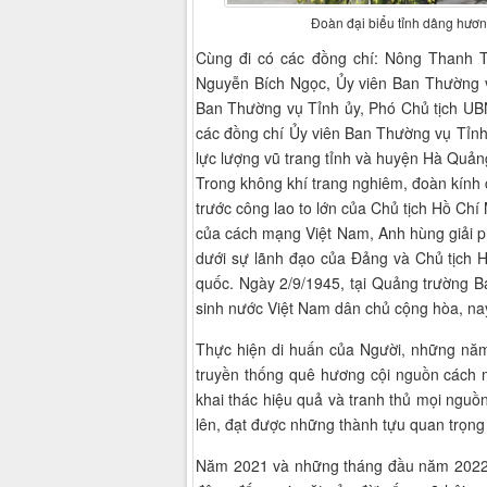
Đoàn đại biểu tỉnh dâng hươ
Cùng đi có các đồng chí: Nông Thanh T
Nguyễn Bích Ngọc, Ủy viên Ban Thường v
Ban Thường vụ Tỉnh ủy, Phó Chủ tịch UBN
các đồng chí Ủy viên Ban Thường vụ Tỉnh 
lực lượng vũ trang tỉnh và huyện Hà Quản
Trong không khí trang nghiêm, đoàn kính 
trước công lao to lớn của Chủ tịch Hồ Chí 
của cách mạng Việt Nam, Anh hùng giải p
dưới sự lãnh đạo của Đảng và Chủ tịch H
quốc. Ngày 2/9/1945, tại Quảng trường B
sinh nước Việt Nam dân chủ cộng hòa, na
Thực hiện di huấn của Người, những năm
truyền thống quê hương cội nguồn cách m
khai thác hiệu quả và tranh thủ mọi nguồn
lên, đạt được những thành tựu quan trọng 
Năm 2021 và những tháng đầu năm 2022, 