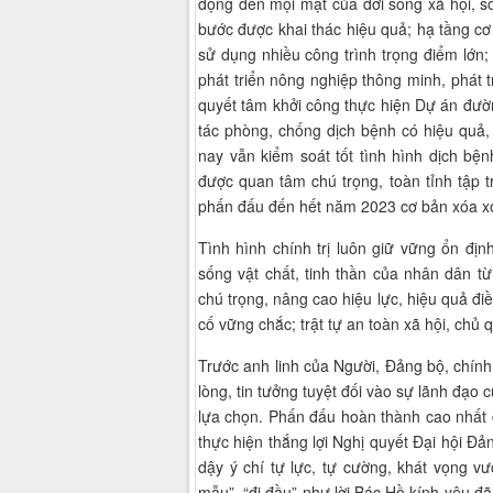
động đến mọi mặt của đời sống xã hội, so
bước được khai thác hiệu quả; hạ tầng cơ
sử dụng nhiều công trình trọng điểm lớn; 
phát triển nông nghiệp thông minh, phát t
quyết tâm khởi công thực hiện Dự án đườ
tác phòng, chống dịch bệnh có hiệu quả,
nay vẫn kiểm soát tốt tình hình dịch bệ
được quan tâm chú trọng, toàn tỉnh tập 
phấn đấu đến hết năm 2023 cơ bản xóa xo
Tình hình chính trị luôn giữ vững ổn đị
sống vật chất, tinh thần của nhân dân t
chú trọng, nâng cao hiệu lực, hiệu quả đ
cố vững chắc; trật tự an toàn xã hội, chủ 
Trước anh linh của Người, Đảng bộ, chín
lòng, tin tưởng tuyệt đối vào sự lãnh đạ
lựa chọn. Phấn đấu hoàn thành cao nhất c
thực hiện thắng lợi Nghị quyết Đại hội Đản
dậy ý chí tự lực, tự cường, khát vọng v
mẫu”, “đi đầu” như lời Bác Hồ kính yêu đã