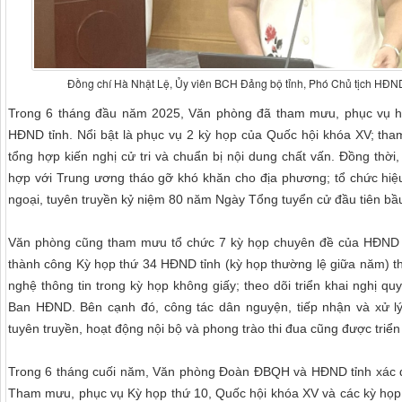
Đồng chí Hà Nhật Lệ, Ủy viên BCH Đảng bộ tỉnh, Phó Chủ tịch HĐND t
Trong 6 tháng đầu năm 2025, Văn phòng đã tham mưu, phục vụ 
HĐND tỉnh. Nổi bật là phục vụ 2 kỳ họp của Quốc hội khóa XV; tham
tổng hợp kiến nghị cử tri và chuẩn bị nội dung chất vấn. Đồng thời,
hợp với Trung ương tháo gỡ khó khăn cho địa phương; tổ chức hiệu
ngoại, tuyên truyền kỷ niệm 80 năm Ngày Tổng tuyển cử đầu tiên bầ
Văn phòng cũng tham mưu tổ chức 7 kỳ họp chuyên đề của HĐND tỉ
thành công Kỳ họp thứ 34 HĐND tỉnh (kỳ họp thường lệ giữa năm) 
nghệ thông tin trong kỳ họp không giấy; theo dõi triển khai nghị qu
Ban HĐND. Bên cạnh đó, công tác dân nguyện, tiếp nhận và xử lý
tuyên truyền, hoạt động nội bộ và phong trào thi đua cũng được triển
Trong 6 tháng cuối năm, Văn phòng Đoàn ĐBQH và HĐND tỉnh xác đị
Tham mưu, phục vụ Kỳ họp thứ 10, Quốc hội khóa XV và các kỳ họp 