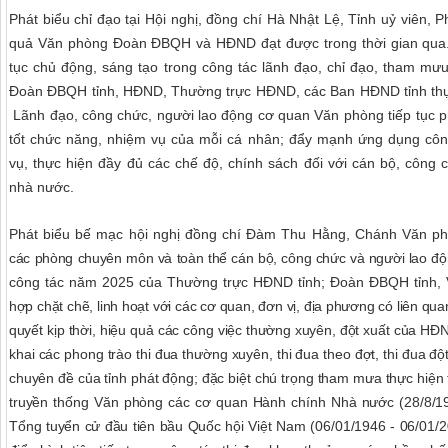
Phát biểu chỉ đạo tại Hội nghị, đồng chí Hà Nhật Lệ, Tỉnh uỷ viên,
quả Văn phòng Đoàn ĐBQH và HĐND đạt được trong thời gian qua.
tục chủ động, sáng tạo trong công tác lãnh đạo, chỉ đạo, tham mưu
Đoàn ĐBQH tỉnh, HĐND, Thường trực HĐND, các Ban HĐND tỉnh thực
Lãnh đạo, công chức, người lao động cơ quan Văn phòng tiếp tục ph
tốt chức năng, nhiệm vụ của mỗi cá nhân; đẩy mạnh ứng dụng công
vụ, thực hiện đầy đủ các chế độ, chính sách đối với cán bộ, công 
nhà nước.
Phát biểu bế mạc hội nghị đồng chí Đàm Thu Hằng, Chánh Văn 
các phòng chuyên môn và toàn thể cán bộ, công chức và người lao đ
công tác năm 2025 của
Thường trực HĐND tỉnh; Đoàn ĐBQH tỉnh
,
hợp chặt chẽ, linh hoạt với các cơ quan, đơn vị, địa phương có liên qua
quyết kịp thời, hiệu quả các công việc thường xuyên, đột xuất của H
khai các phong trào thi đua thường xuyên, thi đua theo đợt, thi đua đ
chuyên đề của tỉnh phát động; đặc biệt chú trọng tham mưa thực hiện 
truyền thống Văn phòng các cơ quan Hành chính Nhà nước (28/8/19
Tổng tuyển cử đầu tiên bầu Quốc hội Việt Nam (06/01/1946 - 06/01/