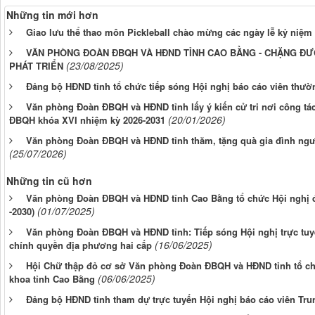
Những tin mới hơn
Giao lưu thể thao môn Pickleball chào mừng các ngày lễ kỷ niệm 
VĂN PHÒNG ĐOÀN ĐBQH VÀ HĐND TỈNH CAO BẰNG - CHẶNG ĐƯ
(23/08/2025)
PHÁT TRIỂN
Đảng bộ HĐND tỉnh tổ chức tiếp sóng Hội nghị báo cáo viên thườ
Văn phòng Đoàn ĐBQH và HĐND tỉnh lấy ý kiến cử tri nơi công tá
(20/01/2026)
ĐBQH khóa XVI nhiệm kỳ 2026-2031
Văn phòng Đoàn ĐBQH và HĐND tỉnh thăm, tặng quà gia đình ngư
(25/07/2026)
Những tin cũ hơn
Văn phòng Đoàn ĐBQH và HĐND tỉnh Cao Bằng tổ chức Hội nghị điể
(01/07/2025)
-2030)
Văn phòng Đoàn ĐBQH và HĐND tỉnh: Tiếp sóng Hội nghị trực tuy
(16/06/2025)
chính quyền địa phương hai cấp
Hội Chữ thập đỏ cơ sở Văn phòng Đoàn ĐBQH và HĐND tỉnh tổ chức
(06/06/2025)
khoa tỉnh Cao Bằng
Đảng bộ HĐND tỉnh tham dự trực tuyến Hội nghị báo cáo viên Tru