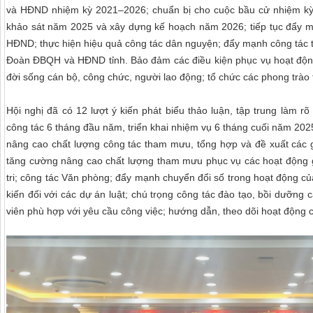
và HĐND nhiệm kỳ 2021–2026; chuẩn bị cho cuộc bầu cử nhiệm kỳ m
khảo sát năm 2025 và xây dựng kế hoạch năm 2026; tiếp tục đẩy m
HĐND; thực hiện hiệu quả công tác dân nguyện; đẩy mạnh công tác t
Đoàn ĐBQH và HĐND tỉnh. Bảo đảm các điều kiện phục vụ hoạt độ
đời sống cán bộ, công chức, người lao động; tổ chức các phong trào
Hội nghị đã có 12 lượt ý kiến phát biểu thảo luận, tập trung làm r
công tác 6 tháng đầu năm, triển khai nhiệm vụ 6 tháng cuối năm 2025
nâng cao chất lượng công tác tham mưu, tổng hợp và đề xuất các gi
tăng cường nâng cao chất lượng tham mưu phục vụ các hoạt động gi
tri; công tác Văn phòng; đẩy mạnh chuyển đổi số trong hoạt động củ
kiến đối với các dự án luật; chú trọng công tác đào tạo, bồi dưỡn
viên phù hợp với yêu cầu công việc; hướng dẫn, theo dõi hoạt độn