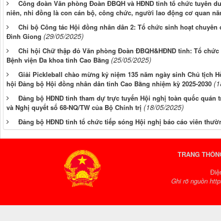
Công đoàn Văn phòng Đoàn ĐBQH và HĐND tỉnh tổ chức tuyên dư
niên, nhi đồng là con cán bộ, công chức, người lao động cơ quan nă
Chi bộ Công tác Hội đồng nhân dân 2: Tổ chức sinh hoạt chuyên 
(29/05/2025)
Đình Giong
Chi hội Chữ thập đỏ Văn phòng Đoàn ĐBQH&HĐND tỉnh: Tổ chức ch
(25/05/2025)
Bệnh viện Đa khoa tỉnh Cao Bằng
Giải Pickleball chào mừng kỷ niệm 135 năm ngày sinh Chủ tịch Hồ 
(1
hội Đảng bộ Hội đồng nhân dân tỉnh Cao Bằng nhiệm kỳ 2025-2030
Đảng bộ HĐND tỉnh tham dự trực tuyến Hội nghị toàn quốc quán tr
(18/05/2025)
và Nghị quyết số 68-NQ/TW của Bộ Chính trị
Đảng bộ HĐND tỉnh tổ chức tiếp sóng Hội nghị báo cáo viên thườ
TRANG THÔNG
Điệ
Ghi rõ nguồn http