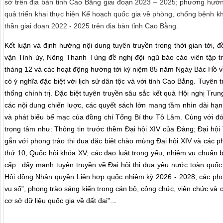
sở trên địa bàn tỉnh Cao Bằng giai đoạn 2023 – 2025; phương hướng
quả triển khai thực hiện Kế hoạch quốc gia về phòng, chống bệnh k
thần
giai đoạn 2022 - 2025 trên địa bàn tỉnh Cao Bằng.
Kết luận và định hướng nội dung tuyên truyền trong thời gian tới,
vận Tỉnh ủy, Nông Thanh Tùng đề nghị đội ngũ báo cáo viên tập tr
tháng 12 và các hoạt động hướng tới kỷ niệm 85 năm Ngày Bác Hồ về
có ý nghĩa đặc biệt với lịch sử dân tộc và với tỉnh Cao Bằng. Tuyên
thống chính trị. Đặc biệt tuyên truyền sâu sắc kết quả Hội nghị Tru
các nội dung chiến lược, các quyết sách lớn mang tầm nhìn dài hạn
và phát biểu bế mạc của đồng chí Tổng Bí thư Tô Lâm. Cùng với đó
trọng tâm như: Thông tin trước thềm Đại hội XIV của Đảng; Đại hội
gắn với phong trào thi đua đặc biệt chào mừng Đại hội XIV và các p
thứ 10, Quốc hội khóa XV; các đạo luật trọng yếu, nhiệm vụ chuẩn
cấp...đẩy mạnh tuyên truyền về Đại hội thi đua yêu nước toàn quốc 
Hội đồng Nhân quyền Liên hợp quốc nhiệm kỳ 2026 - 2028; các phon
vụ số”, phong trào sáng kiến trong cán bộ, công chức, viên chức và 
.
cơ sở dữ liệu quốc gia về đất đai”..