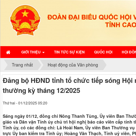
GIỚI THIỆU
TIN TỨC SỰ KIỆN
QUỐC HỘI
HỘI ĐỒ
Trang nhất
Hoạt động của Văn phòng
Đảng bộ HĐND tỉnh tổ chức tiếp sóng Hội 
thường kỳ tháng 12/2025
Thứ hai - 01/12/2025 05:20
Sáng ngày 01/12, đồng chí Nông Thanh Tùng, Ủy viên Ban Thư
giáo và Dân vận Tỉnh ủy chủ trì hội nghị báo cáo viên cấp tỉnh
Tỉnh ủy, có các đồng chí: Lã Hoài Nam, Ủy viên Ban Thường v
trực Ủy ban kiểm tra Tỉnh ủy; Hoàng Văn Thạch, Tỉnh uỷ viên, 