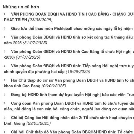
Những tin cũ hơn
VĂN PHÒNG ĐOÀN ĐBQH VÀ HĐND TỈNH CAO BẰNG - CHẶNG ĐƯ
(23/08/2025)
PHÁT TRIỂN
Giao lưu thể thao môn Pickleball chào mừng các ngày lễ kỷ niệm 
Văn phòng Đoàn ĐBQH và HĐND tỉnh sơ kết công tác 6 tháng đầu n
(31/07/2025)
năm 2025
Văn phòng Đoàn ĐBQH và HĐND tỉnh Cao Bằng tổ chức Hội nghị điể
(01/07/2025)
-2030)
Văn phòng Đoàn ĐBQH và HĐND tỉnh: Tiếp sóng Hội nghị trực tuy
(16/06/2025)
chính quyền địa phương hai cấp
Hội Chữ thập đỏ cơ sở Văn phòng Đoàn ĐBQH và HĐND tỉnh tổ chức
(06/06/2025)
khoa tỉnh Cao Bằng
Đảng bộ HĐND tỉnh tham dự trực tuyến Hội nghị báo cáo viên Tru
Công đoàn Văn phòng Đoàn ĐBQH và HĐND tỉnh tổ chức tuyên dư
niên, nhi đồng là con cán bộ, công chức, người lao động cơ quan nă
Chi bộ Công tác Hội đồng nhân dân 2: Tổ chức sinh hoạt chuyên 
(29/05/2025)
Đình Giong
Chi hội Chữ thập đỏ Văn phòng Đoàn ĐBQH&HĐND tỉnh: Tổ chức ch