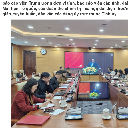
báo cáo viên Trung ương đơn vị tỉnh, báo cáo viên cấp tỉnh; đạ
Mặt trận Tổ quốc, các đoàn thể chính trị - xã hội; đại diện thườ
giáo, tuyên huấn, dân vận các đảng ủy trực thuộc Tỉnh ủy.