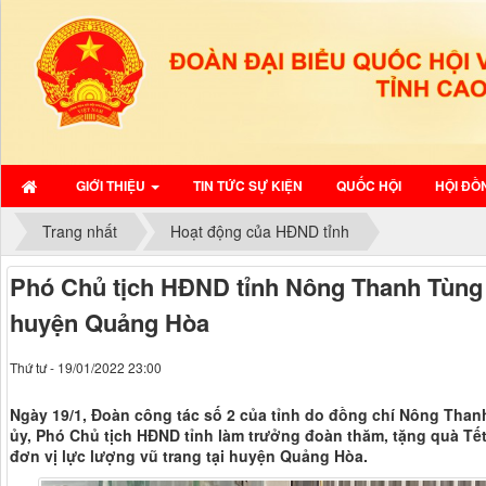
GIỚI THIỆU
TIN TỨC SỰ KIỆN
QUỐC HỘI
HỘI ĐỒ
Trang nhất
Hoạt động của HĐND tỉnh
Phó Chủ tịch HĐND tỉnh Nông Thanh Tùng t
huyện Quảng Hòa
Thứ tư - 19/01/2022 23:00
Ngày 19/1, Đoàn công tác số 2 của tỉnh do đồng chí Nông Tha
ủy, Phó Chủ tịch HĐND tỉnh làm trưởng đoàn thăm, tặng quà Tết
đơn vị lực lượng vũ trang tại huyện Quảng Hòa.