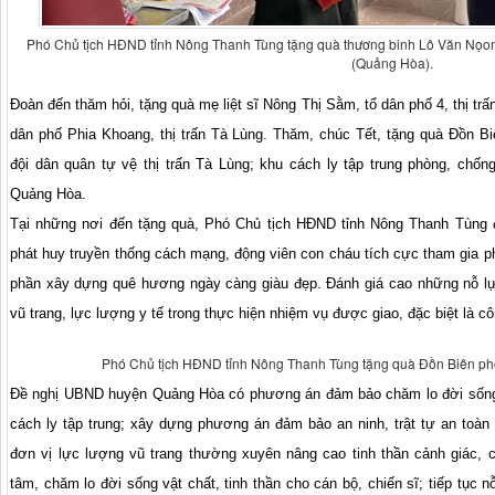
Phó Chủ tịch HĐND tỉnh Nông Thanh Tùng tặng quà thương binh Lô Văn Nọong
(Quảng Hòa).
Đoàn đến thăm hỏi, tặng quà mẹ liệt sĩ Nông Thị Sằm, tổ dân phố 4, thị t
dân phố Phia Khoang, thị trấn Tà Lùng. Thăm, chúc Tết, tặng quà Đồn B
đội dân quân tự vệ thị trấn Tà Lùng; khu cách ly tập trung phòng, chốn
Quảng Hòa.
Tại những nơi đến tặng quà, Phó Chủ tịch HĐND tỉnh Nông Thanh Tùng độ
phát huy truyền thống cách mạng, động viên con cháu tích cực tham gia phát
phần xây dựng quê hương ngày càng giàu đẹp. Đánh giá cao những nỗ lực
vũ trang, lực lượng y tế trong thực hiện nhiệm vụ được giao, đặc biệt là c
Phó Chủ tịch HĐND tỉnh Nông Thanh Tùng tặng quà Đồn Biên ph
Đề nghị UBND huyện Quảng Hòa có phương án đảm bảo chăm lo đời sống t
cách ly tập trung; xây dựng phương án đảm bảo an ninh, trật tự an toàn 
đơn vị lực lượng vũ trang thường xuyên nâng cao tinh thần cảnh giác,
tâm, chăm lo đời sống vật chất, tinh thần cho cán bộ, chiến sĩ; tiếp tục 