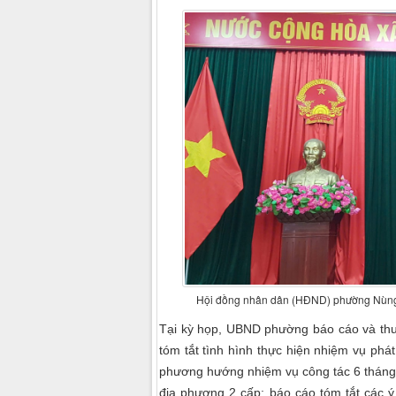
Hội đồng nhân dân (HĐND) phường Nùng T
Tại kỳ họp, UBND phường báo cáo và thuyế
tóm tắt tình hình thực hiện nhiệm vụ phát
phương hướng nhiệm vụ công tác 6 tháng 
địa phương 2 cấp; báo cáo tóm tắt các ý k