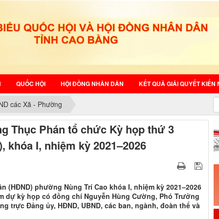
N
QUỐC HỘI
HỘI ĐỒNG NHÂN DÂN
KẾT QUẢ GIẢI QUYẾT KIẾN 
ND các Xã - Phường
g Thục Phán tổ chức Kỳ họp thứ 3
, khóa I, nhiệm kỳ 2021–2026
ân (HĐND) phường Nùng Trí Cao khóa I, nhiệm kỳ 2021–2026
ham dự kỳ họp có đồng chí Nguyễn Hùng Cường, Phó Trưởng
ng trực Đảng ủy, HĐND, UBND, các ban, ngành, đoàn thể và