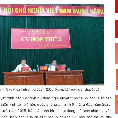
rí Cao khóa I, nhiệm kỳ 2021–2026 tổ chức kỳ họp thứ 3 (chuyên đề)
t trình các Tờ trình dự thảo nghị quyết trình tại kỳ họp: Báo cáo
 triển kinh tế - xã hội, quốc phòng an ninh 6 tháng đầu năm 2025;
cuối năm 2025; báo cáo tình hình hoạt động mô hình chính quyền
iến, kiến nghị của cử tri trước kỳ họp thứ 3; báo cáo trả lời, giải