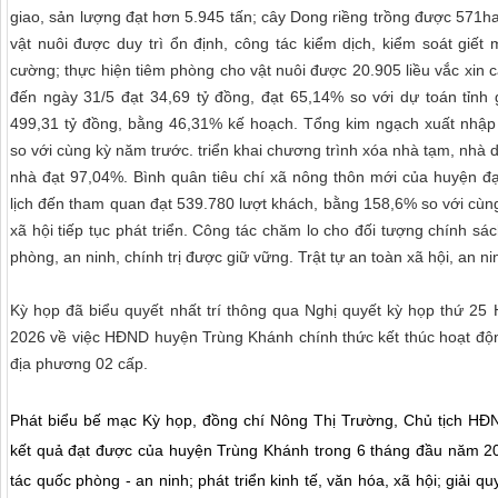
giao, sản lượng đạt hơn 5.945 tấn; cây Dong riềng trồng được 571h
vật nuôi được duy trì ổn định, công tác kiểm dịch, kiểm soát giết
cường; thực hiện tiêm phòng cho vật nuôi được 20.905 liều vắc xin c
đến ngày 31/5 đạt 34,69 tỷ đồng, đạt 65,14% so với dự toán tỉnh 
499,31 tỷ đồng, bằng 46,31% kế hoạch. Tổng kim ngạch xuất nhập
so với cùng kỳ năm trước. triển khai chương trình xóa nhà tạm, nhà 
nhà đạt 97,04%. Bình quân tiêu chí xã nông thôn mới của huyện đạt
lịch đến tham quan đạt 539.780 lượt khách, bằng 158,6% so với cùng
xã hội tiếp tục phát triển. Công tác chăm lo cho đối tượng chính 
phòng, an ninh, chính trị được giữ vững. Trật tự an toàn xã hội, an ni
Kỳ họp đã biểu quyết nhất trí thông qua Nghị quyết kỳ họp thứ 2
2026 về việc HĐND huyện Trùng Khánh chính thức kết thúc hoạt độn
địa phương 02 cấp.
Phát biểu bế mạc Kỳ họp, đồng chí Nông Thị Trường, Chủ tịch HĐ
kết quả đạt được của huyện Trùng Khánh trong 6 tháng đầu năm 20
tác quốc phòng - an ninh; phát triển kinh tế, văn hóa, xã hội; giải quy