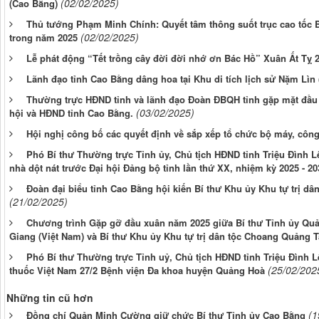
(02/02/2025)
(Cao Bằng)
Thủ tướng Phạm Minh Chính: Quyết tâm thông suốt trục cao tốc 
(02/02/2025)
trong năm 2025
Lễ phát động “Tết trồng cây đời đời nhớ ơn Bác Hồ” Xuân Ất Tỵ 
Lãnh đạo tỉnh Cao Bằng dâng hoa tại Khu di tích lịch sử Nặm Lìn
Thường trực HĐND tỉnh và lãnh đạo Đoàn ĐBQH tỉnh gặp mặt đầu
(03/02/2025)
hội và HĐND tỉnh Cao Bằng.
Hội nghị công bố các quyết định về sắp xếp tổ chức bộ máy, công
Phó Bí thư Thường trực Tỉnh ủy, Chủ tịch HĐND tỉnh Triệu Đình L
nhà dột nát trước Đại hội Đảng bộ tỉnh lần thứ XX, nhiệm kỳ 2025 - 20
Đoàn đại biểu tỉnh Cao Bằng hội kiến Bí thư Khu ủy Khu tự trị d
(21/02/2025)
Chương trình Gặp gỡ đầu xuân năm 2025 giữa Bí thư Tỉnh ủy Qu
Giang (Việt Nam) và Bí thư Khu ủy Khu tự trị dân tộc Choang Quảng 
Phó Bí thư Thường trực Tỉnh uỷ, Chủ tịch HĐND tỉnh Triệu Đình
(25/02/202
thuốc Việt Nam 27/2 Bệnh viện Đa khoa huyện Quảng Hoà
Những tin cũ hơn
(1
Đồng chí Quản Minh Cường giữ chức Bí thư Tỉnh ủy Cao Bằng