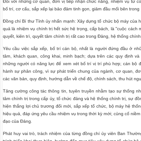
Đối với những cơ quan, đơn vị tiếp nhận chức năng, nhiệm vụ từ 
bố trí, cơ cấu, sắp xếp lại bảo đảm tinh gọn, giảm đầu mối bên tron
Đồng chí Bí thư Tỉnh ủy nhấn mạnh: Xây dựng tổ chức bộ máy của hệ t
quả là nhiệm vụ chính trị hết sức hệ trọng, cấp bách, là "cuộc cách m
quyết, kiên trì, quyết tâm chính trị rất cao trong Đảng, hệ thống chính 
Yêu cầu việc sắp xếp, bố trí cán bộ, nhất là người đứng đầu ở nh
tâm, khách quan, công khai, minh bạch; dựa trên các quy định và 
những người có năng lực để xem xét bố trí vị trí phù hợp; cán bộ 
hành sự phân công, vì sự phát triển chung của ngành, cơ quan, đơn
các văn bản, quy định, hướng dẫn về chế độ, chính sách, thu hút ngườ
Tăng cường công tác thông tin, tuyên truyền nhằm tạo sự thống nh
tâm chính trị trong cấp ủy, tổ chức đảng và hệ thống chính trị, sự đồ
hiện thắng lợi chủ trương đổi mới, sắp xếp tổ chức, bộ máy hệ thống
hiệu quả, đáp ứng yêu cầu nhiệm vụ trong thời kỳ mới; củng cố niềm
đạo của Đảng.
Phát huy vai trò, trách nhiệm của từng đồng chí ủy viên Ban Thườn
trình triển khai thực hiện, hướng đến mục tiêu xây dựng tổ chức bộ 