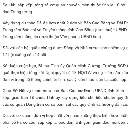
Sau khi sắp xếp, tổng số cơ quan chuyên môn thuộc tỉnh là 16 sở
đạo Trung ương.
Xây dựng dự thảo Đề án hợp nhất 2 đơn vị: Báo Cao Bằng và Đài Ph
Trung tâm Báo chí và Truyền thông tỉnh Cao Bằng (trực thuộc UBND 
Trung tâm thông tin (trực thuộc Văn phòng UBND tỉnh).
Đối với các hội quần chúng được Đảng và Nhà nước giao nhiệm vụ gi
17 hội xuống còn 14 hội.
Kết luận cuộc họp, Bí thư Tỉnh ủy Quản Minh Cường, Trưởng BCĐ t
quả thực hiện tổng kết Nghị quyết số 18-NQ/TW và dự kiến sắp xếp
đơn vị trong hệ thống chính trị tỉnh, các ý kiến thảo luận tại cuộc họp.
Giao Sở Nội vụ tham mưu cho Ban Cán sự Đảng UBND tỉnh trình tiêu 
xếp; giao Ban Tổ chức Tỉnh ủy xây dựng tiêu chí, tiêu chuẩn quy đị
các cơ quan Đảng trên cơ sở bám sát các quy định và hướng dẫn củ
Đối với cơ quan, đơn vị hợp nhất với nhau không thực hiện hợp nhấ
phải bố trí, cơ cấu, sắp xếp lại bảo đảm tinh gọn, giảm đầu mối bên