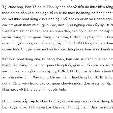
Tại cuộc họp, Ban Tổ chức Tỉnh ủy báo cáo về tiến độ thực hiện tổ
thảo đề án sắp xếp, tinh gọn tổ chức bộ máy hệ thống chính trị tỉ
đó, kết thúc hoạt động của Đảng bộ Khối các cơ quan và Doanh nghi
các cơ quan tham mưu, giúp việc, đơn vị sự nghiệp của cấp ủy, HĐND
Viện Kiểm sát nhân dân, Toà án nhân dân, các hội quần chúng cấp 
vụ về Đảng bộ cơ quan Đảng, đoàn thể, HĐND, tư pháp tỉnh. Chuy
quan chuyên môn, đơn vị sự nghiệp thuộc UBND tỉnh, một số do
quyền tỉnh. Chuyển giao một số tổ chức đảng trong loại hình doanh
Kết thúc hoạt động của 10 đảng đoàn, ban cán sự đảng của các cơ 
thành lập Đảng bộ các cơ quan Đảng tỉnh, gồm 23 tổ chức cơ sở 
việc, đơn vị sự nghiệp của cấp ủy, HĐND, MTTQ, các tổ chức chính tr
án nhân dân tỉnh. Xây dựng Đề án thành lập Đảng bộ UBND tỉnh,
nghìn đảng viên trong các cơ quan chuyên môn, đơn vị sự nghiệp
Nhà nước về Đảng bộ chính quyền tỉnh.
Định hướng sắp xếp tổ chức bộ máy đối với sắp xếp tổ chức đảng, 
Ban Tuyên giáo Tỉnh ủy và Ban Dân vận Tỉnh ủy thành Ban Tuyên gi