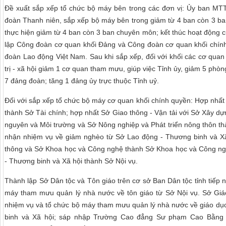
Đề xuất sắp xếp tổ chức bộ máy bên trong các đơn vị: Ủy ban MTTQ
đoàn Thanh niên, sắp xếp bộ máy bên trong giảm từ 4 ban còn 3 ba
thực hiện giảm từ 4 ban còn 3 ban chuyên môn; kết thúc hoạt động 
lập Công đoàn cơ quan khối Đảng và Công đoàn cơ quan khối chín
đoàn Lao động Việt Nam. Sau khi sắp xếp, đối với khối các cơ qua
trị - xã hội giảm 1 cơ quan tham mưu, giúp việc Tỉnh ủy, giảm 5 ph
7 đảng đoàn; tăng 1 đảng ủy trực thuộc Tỉnh uỷ.
Đối với sắp xếp tổ chức bộ máy cơ quan khối chính quyền: Hợp nhất
thành Sở Tài chính; hợp nhất Sở Giao thông - Vận tải với Sở Xây d
nguyên và Môi trường và Sở Nông nghiệp và Phát triển nông thôn th
nhận nhiệm vụ về giảm nghèo từ Sở Lao động - Thương binh và Xã
thông và Sở Khoa học và Công nghệ thành Sở Khoa học và Công ng
- Thương binh và Xã hội thành Sở Nội vụ.
Thành lập Sở Dân tộc và Tôn giáo trên cơ sở Ban Dân tộc tỉnh tiếp
máy tham mưu quản lý nhà nước về tôn giáo từ Sở Nội vụ. Sở Giá
nhiệm vụ và tổ chức bộ máy tham mưu quản lý nhà nước về giáo dụ
binh và Xã hội; sáp nhập Trường Cao đẳng Sư phạm Cao Bằng 