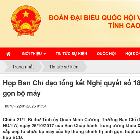
GIỚI THIỆU
TIN TỨC SỰ KIỆN
QUỐC HỘI
HỘI ĐỒ
Trang nhất
Tin tức sự kiện
Họp Ban Chỉ đạo tổng kết Nghị quyết số 1
gọn bộ máy
Thứ tư - 22/01/2025 01:54
Chiều 21/1, Bí thư Tỉnh ủy Quản Minh Cường, Trưởng Ban Chỉ đ
NQ/TW, ngày 25/10/2017 của Ban Chấp hành Trung ương khóa XII
sắp xếp tổ chức bộ máy của hệ thống chính trị tinh gọn, hoạt đ
họp BCĐ.