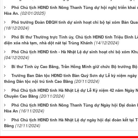
Phó Chủ tịch HĐND tỉnh Nông Thanh Tùng dự hội nghị triển khai
(02/01/2025)
Hòa An.
Phó trưởng Đoàn ĐBQH tỉnh dự sinh hoạt chi bộ tại xóm Bản Qu
(18/12/2024)
Phó Bí thư Thường trực Tỉnh ủy, Chủ tịch HĐND tỉnh Triệu Đình L
(14/12/2024)
diện xóa nhà tạm, nhà dột nát tại Trùng Khánh
Phó Chủ tịch HĐND tỉnh - Hà Nhật Lệ dự sinh hoạt chi bộ xóm Kh
(04/12/2024)
Bí thư Tỉnh ủy Cao Bằng, Trần Hồng Minh giữ chức Bộ trưởng Bộ 
Trưởng Ban Dân tộc HĐND tỉnh Bàn Quý Sơn dự Lễ kỷ niệm ngày 
(20/11/2024)
thông Dân tộc nội trú tỉnh Cao Bằng
Phó Chủ tịch HĐND tỉnh Hà Nhật Lệ dự Lễ Kỷ niệm 42 năm Ngày N
(20/11/2024)
Chuyên Cao Bằng
Phó Chủ tịch HĐND tỉnh Nông Thanh Tùng dự Ngày hội Đại đoàn kế
(16/11/2024)
Hòa An
Phó Chủ tịch HĐND tỉnh Hà Nhật Lệ dự ngày hội đại đoàn kết tại
(12/11/2024)
Bằng