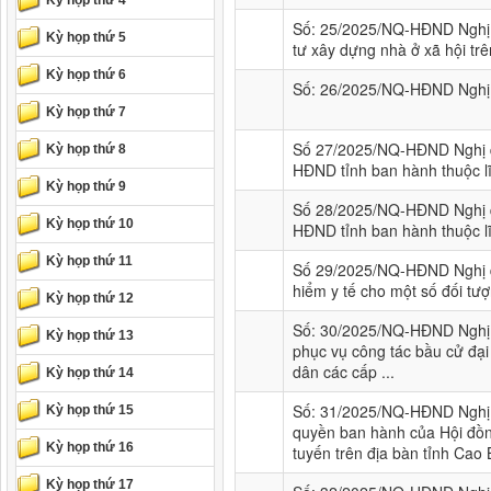
Kỳ họp thứ 4
Số: 25/2025/NQ-HĐND Nghị q
Kỳ họp thứ 5
tư xây dựng nhà ở xã hội tr
Kỳ họp thứ 6
Số: 26/2025/NQ-HĐND Nghị q
Kỳ họp thứ 7
Số 27/2025/NQ-HĐND Nghị qu
Kỳ họp thứ 8
HĐND tỉnh ban hành thuộc lĩ
Kỳ họp thứ 9
Số 28/2025/NQ-HĐND Nghị qu
Kỳ họp thứ 10
HĐND tỉnh ban hành thuộc l
Kỳ họp thứ 11
Số 29/2025/NQ-HĐND Nghị q
hiểm y tế cho một số đối tượ
Kỳ họp thứ 12
Số: 30/2025/NQ-HĐND Nghị q
Kỳ họp thứ 13
phục vụ công tác bầu cử đại
dân các cấp ...
Kỳ họp thứ 14
Số: 31/2025/NQ-HĐND Nghị q
Kỳ họp thứ 15
quyền ban hành của Hội đồng
Kỳ họp thứ 16
tuyến trên địa bàn tỉnh Cao
Kỳ họp thứ 17