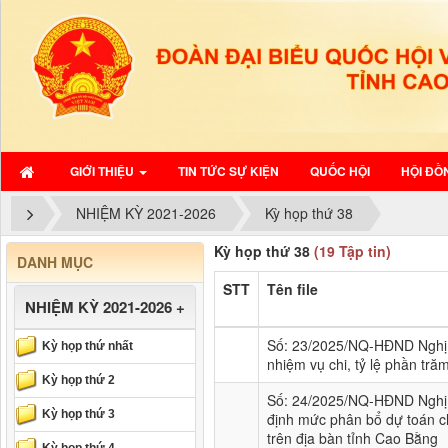
GIỚI THIỆU
TIN TỨC SỰ KIỆN
QUỐC HỘI
HỘI ĐỒ
NHIỆM KỲ 2021-2026
Kỳ họp thứ 38
Kỳ họp thứ 38
(19 Tập tin)
DANH MỤC
STT
Tên file
NHIỆM KỲ 2021-2026
+
Số: 23/2025/NQ-HĐND Nghị 
Kỳ họp thứ nhất
nhiệm vụ chi, tỷ lệ phần tră
Kỳ họp thứ 2
Số: 24/2025/NQ-HĐND Nghị q
Kỳ họp thứ 3
định mức phân bổ dự toán 
trên địa bàn tỉnh Cao Bằng