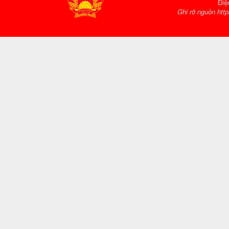
Điệ
Ghi rõ nguồn http