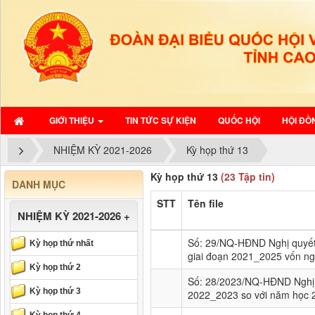
GIỚI THIỆU
TIN TỨC SỰ KIỆN
QUỐC HỘI
HỘI ĐỒ
NHIỆM KỲ 2021-2026
Kỳ họp thứ 13
Kỳ họp thứ 13
(23 Tập tin)
DANH MỤC
STT
Tên file
NHIỆM KỲ 2021-2026
+
Số: 29/NQ-HĐND Nghị quyết 
Kỳ họp thứ nhất
giai đoạn 2021_2025 vốn ng
Kỳ họp thứ 2
Số: 28/2023/NQ-HĐND Nghị 
Kỳ họp thứ 3
2022_2023 so với năm học 20