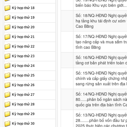
biển báo Khu vực biên giới...
Kỳ họp thứ 18
Số: 18/NQ-HĐND Nghị quyết 
Kỳ họp thứ 19
hạ tầng khu tái định cư xó
Cao Bằng
Kỳ họp thứ 20
Số: 17/NQ-HĐND Nghị quyết 
Kỳ họp thứ 21
tạo nâng cấp và mua sắm tra
tỉnh cao Bằng
Kỳ họp thứ 22
Kỳ họp thứ 23
Số: 16/NQ-HĐND Nghị quyết 
tầng cơ bản phát triển toàn d
Kỳ họp thứ 24
Số: 15/NQ-HĐND Nghị quyết 
Kỳ họp thứ 25
chính và cấp giấy chứng nh
sang rừng sản xuất trên địa
Kỳ họp thứ 26
Số: 14/NQ-HĐND Nghị quyết 
Kỳ họp thứ 27
80......phân bổ ngân sách n
quốc gia trên địa bàn tỉnh 
Kỳ họp thứ 28
Kỳ họp thứ 29
Số: 13/NQ-HĐND Nghị quyết 
28........phân bổ vốn đầu t
Kỳ họp thứ 30
2025 thực hiện các chương t