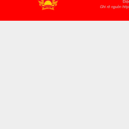
Điệ
Ghi rõ nguồn http