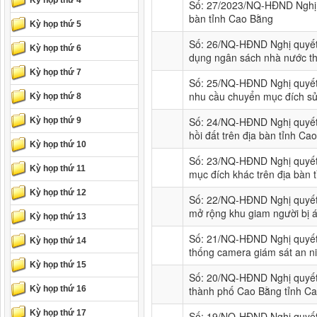
Kỳ họp thứ 4
Số: 27/2023/NQ-HĐND Nghị q
bàn tỉnh Cao Bằng
Kỳ họp thứ 5
Số: 26/NQ-HĐND Nghị quyết
Kỳ họp thứ 6
dụng ngân sách nhà nước th
Kỳ họp thứ 7
Số: 25/NQ-HĐND Nghị quyết 
nhu cầu chuyển mục đích sử d
Kỳ họp thứ 8
Số: 24/NQ-HĐND Nghị quyết 
Kỳ họp thứ 9
hồi đất trên địa bàn tỉnh C
Kỳ họp thứ 10
Số: 23/NQ-HĐND Nghị quyết
Kỳ họp thứ 11
mục đích khác trên địa bàn
Kỳ họp thứ 12
Số: 22/NQ-HĐND Nghị quyết 
mở rộng khu giam người bị án
Kỳ họp thứ 13
Số: 21/NQ-HĐND Nghị quyết 
Kỳ họp thứ 14
thống camera giám sát an ni
Kỳ họp thứ 15
Số: 20/NQ-HĐND Nghị quyết
Kỳ họp thứ 16
thành phố Cao Bằng tỉnh C
Kỳ họp thứ 17
Số: 19/NQ-HĐND Nghị quyết 