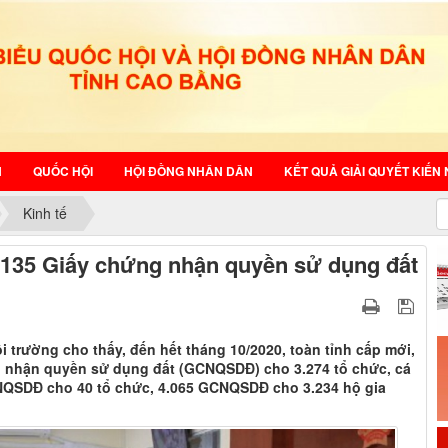
N
QUỐC HỘI
HỘI ĐỒNG NHÂN DÂN
KẾT QUẢ GIẢI QUYẾT KIẾN 
Kinh tế
.135 Giấy chứng nhận quyền sử dụng đất
 trường cho thấy, đến hết tháng 10/2020, toàn tỉnh cấp mới,
g nhận quyền sử dụng đất (GCNQSDĐ) cho 3.274 tổ chức, cá
CNQSDĐ cho 40 tổ chức, 4.065 GCNQSDĐ cho 3.234 hộ gia