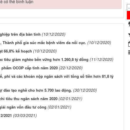
ể có thể bình luận
(10/12/2020)
hiệp trên địa bàn tỉnh
(10/12/2020)
n, Thành phố gia súc mắc bệnh viêm da nổi cục.
(10/12/2020)
ạt 66,8% kế hoạch
(11/12/2020)
c tiêu giảm nghèo bền vững hơn 1.260,8 tỷ đồng
(22/12/2020)
ản phẩm OCOP cấp tỉnh năm 2020
, phí và các khoản nộp ngân sách với tổng số tiền hơn 81,8 tỷ
(30/12/2020)
rợ đào tạo nghề cho hơn 5.700 lao động.
(02/01/2021)
hỉ tiêu thu ngân sách năm 2020
(02/01/2021)
iải ngân vốn đầu tư công
(03/03/2021)
 2/2021