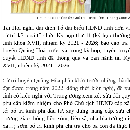
Đ/c Phó Bí thư Tỉnh ủy, Chủ tịch UBND tỉnh - Hoàng Xuân Á
Tại Hội nghị, đại diện Tổ đại biểu HĐND tỉnh đơn v
cử tri kết quả tổ chức Kỳ họp thứ 11 (kỳ họp thườ
tỉnh khóa XVII, nhiệm kỳ 2021 - 2026; báo cáo trả l
huyện Quảng Hoà trước và trong kỳ họp; tuyên truyề
quyết HĐND tỉnh đã thông qua và ban hành tại K
XVII, nhiệm kỳ 2021 - 2026.
Cử tri huyện Quảng Hòa phấn khởi trước những thành 
đạt được trong năm 2022, đồng thời kiến nghị, đề x
tỉnh có kiến nghị với Trung ương xem xét sửa đổi quy 
phụ cấp kiêm nhiệm cho Phó Chủ tịch HĐND cấp xã 
tế; bố trí kinh phí đầu tư, xây dựng, nâng cấp, sửa
đường giao thông liên xóm, liên xã, nhà bia tưởng n
xã…; sớm bố trí kinh phí chi trả cho bà con đã thực 