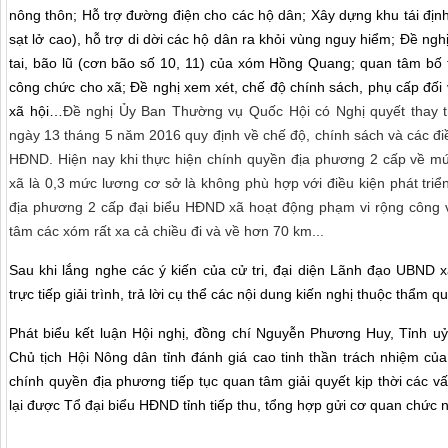
nông thôn; Hỗ trợ đường điện cho các hộ dân; Xây dựng khu tái địn
sạt lở cao), hỗ trợ di dời các hộ dân ra khỏi vùng nguy hiểm; Đề n
tai, bão lũ (cơn bão số 10, 11) của xóm Hồng Quang; quan tâm bố t
công chức cho xã; Đề nghị xem xét, chế độ chính sách, phụ cấp đối vớ
xã hội…
Đề nghị Ủy Ban Thường vụ Quốc Hội có Nghị quyết thay
ngày 13 tháng 5 năm 2016 quy định về chế độ, chính sách và các đi
HĐND. Hiện nay khi thực hiện chính quyền địa phương 2 cấp về mứ
xã là 0,3 mức lương cơ sở là không phù hợp với điều kiện phát triển
địa phương 2 cấp đại biểu HĐND xã hoạt động phạm vi rộng công v
tâm các xóm rất xa cả chiều đi và về hơn 70 km...
Sau khi lắng nghe các ý kiến của cử tri, đại diện Lãnh đạo UBND 
trực tiếp giải trình, trả lời cụ thể các nội dung kiến nghị thuộc thẩm 
Phát biểu kết luận Hội nghị, đồng chí Nguyễn
Phương Huy,
Tỉnh uỷ
Chủ tịch Hội Nông dân tỉnh
đánh giá cao tinh thần trách nhiệm của
chính quyền địa phương tiếp tục quan tâm giải quyết kịp thời các 
lại được Tổ đại biểu HĐND tỉnh tiếp thu, tổng hợp gửi cơ quan chức n