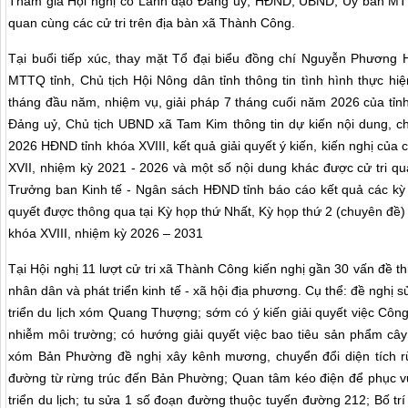
Tham gia Hội nghị có Lãnh đạo Đảng uỷ, HĐND, UBND, Uỷ ban MTT
quan cùng các cử tri trên địa bàn xã Thành Công.
Tại buổi tiếp xúc, thay
mặt Tổ đại biểu đồng chí
Nguyễn Phương Hu
MTTQ tỉnh, Chủ tịch Hội Nông dân tỉnh
thông tin tình hình thực hiệ
tháng đầu năm, nhiệm vụ, giải pháp 7 tháng cuối năm 2026 của tỉn
Đảng uỷ, Chủ tịch UBND xã Tam Kim thông tin
dự kiến nội dung, c
2026 HĐND tỉnh khóa XVIII
,
kết quả giải quyết ý kiến, kiến nghị của
XVII, nhiệm kỳ 2021 - 2026 và một số nội dung khác được cử tri q
Trưởng ban Kinh tế - Ngân sách HĐND tỉnh báo cáo
kết quả các kỳ
quyết được thông qua tại Kỳ họp thứ Nhất, Kỳ họp thứ 2 (chuyên đề
khóa XVIII, nhiệm kỳ 2026 – 2031
Tại
Hội nghị 11 lượt c
ử tri xã Thành
Công
kiến nghị gần
30
vấn đề thi
nhân dân và phát triển kinh tế - xã hội địa phương. Cụ thể
: đề nghị 
triển du lịch
xóm Quang Thượng; sớm có ý kiến giải quyết việc Công 
nhiễm môi trường; có hướng giải quyết việc bao tiêu sản phẩm cây 
xóm Bản Phường đề nghị xây kênh mương,
chuyển đổi diện tích
đường từ rừng trúc đến Bản Phường; Quan tâm kéo điện để phục vụ
triển du lịch;
tu sửa 1 số đoạn đường thuộc tuyến đường 212; Bố trí