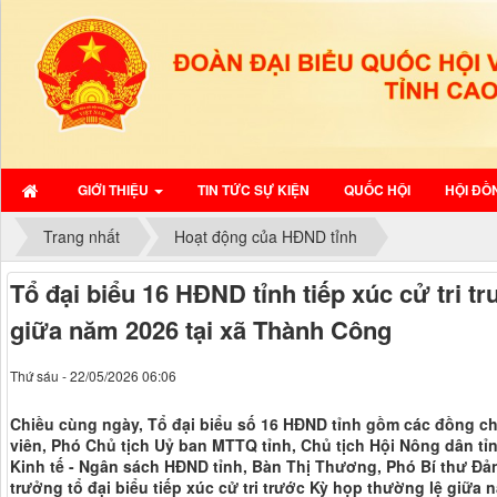
GIỚI THIỆU
TIN TỨC SỰ KIỆN
QUỐC HỘI
HỘI ĐỒ
Trang nhất
Hoạt động của HĐND tỉnh
Tổ đại biểu 16 HĐND tỉnh tiếp xúc cử tri t
giữa năm 2026 tại xã Thành Công
Thứ sáu - 22/05/2026 06:06
Chiều cùng ngày, Tổ đại biểu số 16 HĐND tỉnh gồm các đồng c
viên, Phó Chủ tịch Uỷ ban MTTQ tỉnh, Chủ tịch Hội Nông dân t
Kinh tế - Ngân sách HĐND tỉnh, Bàn Thị Thương, Phó Bí thư Đả
trưởng tổ đại biểu tiếp xúc cử tri trước Kỳ họp thường lệ giữ