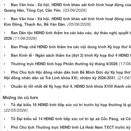
Ban Văn hóa - Xã hội, HĐND tỉnh khảo sát tình hình hoạt động của 
(03/06/2026)
Quang Hán, Tổng Cọt, Cần Yên.
Ban Văn hóa - Xã hội, HĐND tỉnh khảo sát tình hình hoạt động của
(05/06/2026)
Kim Đồng, Thạch An, Bế Văn Đàn.
Ban Dân tộc HĐND tỉnh thẩm tra các báo cáo, dự thảo nghị quyết t
(11/06/2026)
2026
Ban Pháp chế HĐND tỉnh thẩm tra các nội dung trình Kỳ họp thứ 4
Ban Kinh tế - Ngân sách thẩm tra (đợt 2) trình Kỳ họp thứ 4 HĐND 
(17/06
Thường trực HĐND tỉnh họp Phiên thường kỳ tháng 6/2026
Phó Chủ tịch Hội đồng nhân dân tỉnh Bế Minh Đức dự Kỳ họp thứ 
(21/06
Hội đồng nhân dân xã Trà Lĩnh khóa XXI, nhiệm kỳ 2026-2031.
Chuẩn bị tốt nhất để Kỳ họp thứ 4, HĐND tỉnh khóa XVIII thành cô
Những tin cũ hơn
Tổ đại biểu 16 HĐND tỉnh tiếp xúc cử tri trước kỳ họp thường lệ 
(22/05/2026)
Tổ Đại biểu số 14 HĐND tỉnh tiếp xúc cử tri tại xã Cốc Pàng, xã C
Phó Chủ tịch Thường trực HĐND tỉnh Lã Hoài Nam TXCT trước kỳ 