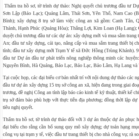
Thẩm tra hồ sơ, tờ trình dự thảo: Nghị quyết chủ trương đầu tư D
Sơn Lập (Bảo Lạc); Quảng Lâm, Thái Sơn, Yên Thổ, Nam Cao (
Bình); xây dựng 8 trụ sở làm việc công an xã gồm: Canh Tân, 
Thành, Hạnh Phúc (Quảng Hòa); Thắng Lợi, Kim Loan (Hạ Lang); 
duyệt chủ trương đầu tư các dự án: xây dựng mới và mua sắm trang 
An; đầu tư xây dựng, cải tạo, nâng cấp và mua sắm trang thiết bị 
tỉnh; đầu tư xây dựng mới Trạm Y tế xã Đức Hồng (Trùng Khánh). 9 
đầu tư Dự án đầu tư phát triển nông nghiệp thông minh các huyệ
Nguyên Bình, Hà Quảng, Bảo Lạc, Bảo Lạc, Bảo Lâm, Hạ Lang và
Tại cuộc họp, các đại biểu cơ bản nhất trí với nội dung dự thảo các n
đầu tư dự án xây dựng 15 trụ sở công an xã, hiện đang trong giai đo
trương, đề nghị Công an tỉnh lập báo cáo kinh tế kỹ thuật, thiết kế c
trụ sở đảm bảo phù hợp với thực tiễn địa phương; đồng thời lập d
tiêu nghị quyết.
Thẩm tra hồ sơ, tờ trình dự thảo đối với 3 dự án thuộc dự án phục hồ
đại biểu cho rằng cần bổ sung quy mô xây dựng; dự toán hạng mục 
công vụ tại trạm y tế, việc đầu tư trang thiết bị cho nhà công vụ; rà soá