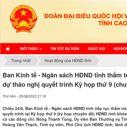
GIỚI THIỆU
TIN TỨC SỰ KIỆN
QUỐC HỘI
HỘI ĐỒ
Trang nhất
Hoạt động của HĐND tỉnh
Ban Kinh tế - Ngân sách HĐND tỉnh thẩm t
dự thảo nghị quyết trình Kỳ họp thứ 9 (chu
Thứ năm - 25/08/2022 21:16
Chiều 24/8, Ban Kinh tế - Ngân sách HĐND tỉnh tiếp tục thẩm tr
quyết trình tại Kỳ họp thứ 9 (kỳ họp chuyên đề) HĐND tỉnh khóa
có các đồng chí: Nông Thanh Tùng, Ủy viên Ban Thường vụ Tỉn
Hoàng Văn Thạch, Tỉnh ủy viên, Phó Chủ tịch HĐND tỉnh; lãnh 